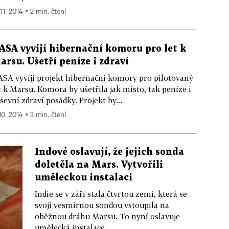
 11. 2014 ▪ 2 min. čtení
ASA vyvíjí hibernační komoru pro let k
arsu. Ušetří peníze i zdraví
SA vyvíjí projekt hibernační komory pro pilotovaný
t k Marsu. Komora by ušetřila jak místo, tak peníze i
ševní zdraví posádky. Projekt by...
10. 2014 ▪ 3 min. čtení
Indové oslavují, že jejich sonda
doletěla na Mars. Vytvořili
uměleckou instalaci
Indie se v září stala čtvrtou zemí, která se
svojí vesmírnou sondou vstoupila na
oběžnou dráhu Marsu. To nyní oslavuje
umělecká instalace...