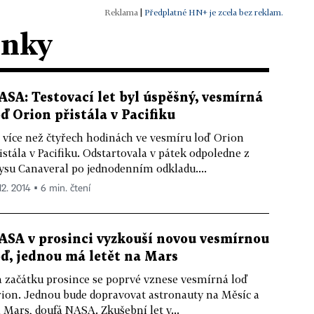
|
Předplatné HN+ je zcela bez reklam.
ánky
ASA: Testovací let byl úspěšný, vesmírná
oď Orion přistála v Pacifiku
 více než čtyřech hodinách ve vesmíru loď Orion
istála v Pacifiku. Odstartovala v pátek odpoledne z
su Canaveral po jednodenním odkladu....
12. 2014 ▪ 6 min. čtení
ASA v prosinci vyzkouší novou vesmírnou
oď, jednou má letět na Mars
 začátku prosince se poprvé vznese vesmírná loď
ion. Jednou bude dopravovat astronauty na Měsíc a
 Mars, doufá NASA. Zkušební let v...