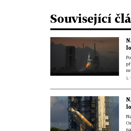
Související čl
N
l
Po
př
my
5. 
N
l
Na
Or
na