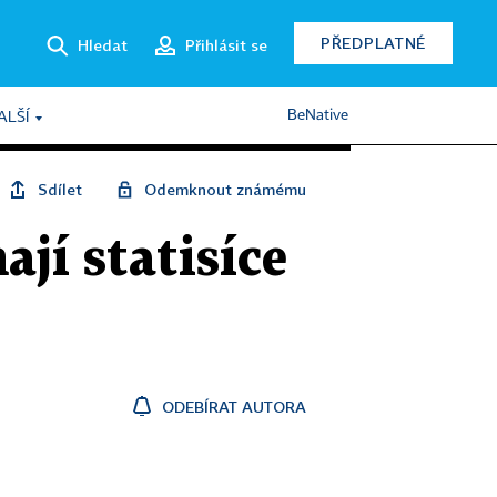
PŘEDPLATNÉ
Hledat
Přihlásit se
BeNative
ALŠÍ
Sdílet
Odemknout známému
ají statisíce
ODEBÍRAT AUTORA