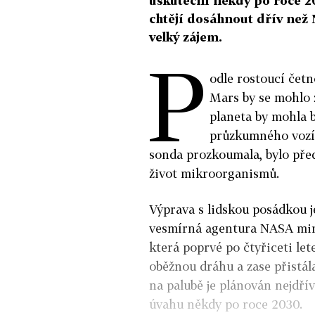
uskuteční někdy po roce 2
chtějí dosáhnout dřív než 
velký zájem.
P
odle rostoucí četn
Mars by se mohlo z
planeta by mohla bý
průzkumného vozít
sonda prozkoumala, bylo před
život mikroorganismů.
Výprava s lidskou posádkou je
vesmírná agentura NASA minu
která poprvé po čtyřiceti let
oběžnou dráhu a zase přistála.
na palubě je plánován nejdří
úvahu někdy po roce 2030.