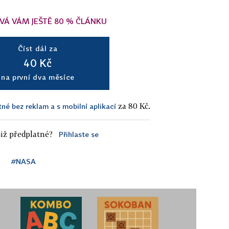
VÁ VÁM JEŠTĚ 80 % ČLÁNKU
Číst dál za
40 Kč
na první dva měsíce
za 80 Kč.
tné bez reklam a s mobilní aplikací
iž předplatné?
Přihlaste se
#NASA