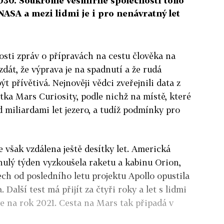
030. Soukromé vesmírné společnosti toho
NASA a mezi lidmi je i pro nenávratný let
osti zpráv o přípravách na cestu člověka na
dát, že výprava je na spadnutí a že rudá
t přívětivá. Nejnověji vědci zveřejnili data z
ka Mars Curiosity, podle nichž na místě, které
 miliardami let jezero, a tudíž podmínky pro
 však vzdálena ještě desítky let. Americká
lý týden vyzkoušela raketu a kabinu Orion,
ech od posledního letu projektu Apollo opustila
 Další test má přijít za čtyři roky a let s lidmi
ve na rok 2021. Cesta na Mars tak připadá v