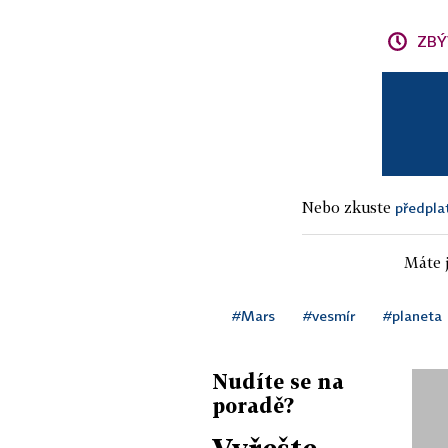
ZBÝ
Nebo zkuste
předpla
Máte j
#Mars
#vesmír
#planeta
Nudíte se na
poradě?