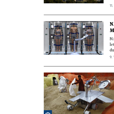
11.
N
M
NA
le
du
9. 