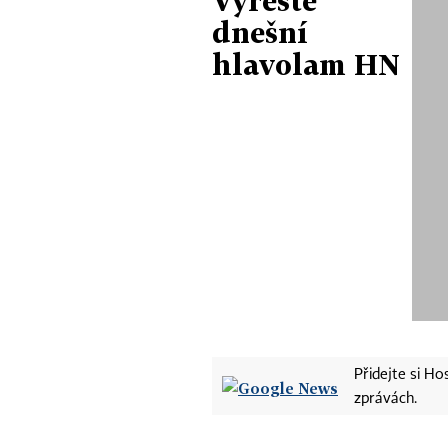
Vyřešte
dnešní
hlavolam HN
Přidejte si H
zprávách.