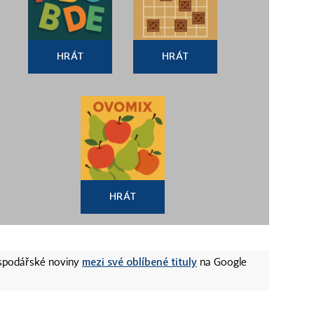
HRÁT
HRÁT
HRÁT
mezi své oblíbené tituly
ospodářské noviny
na Google