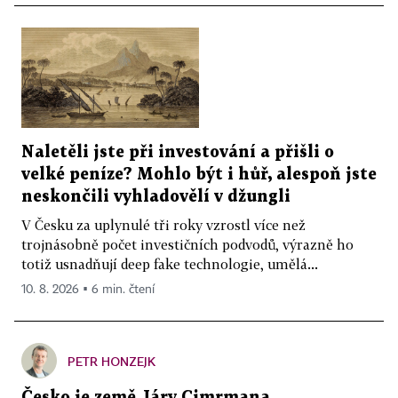
Naletěli jste při investování a přišli o
velké peníze? Mohlo být i hůř, alespoň jste
neskončili vyhladovělí v džungli
V Česku za uplynulé tři roky vzrostl více než
trojnásobně počet investičních podvodů, výrazně ho
totiž usnadňují deep fake technologie, umělá...
10. 8. 2026 ▪ 6 min. čtení
PETR HONZEJK
Česko je země Járy Cimrmana.