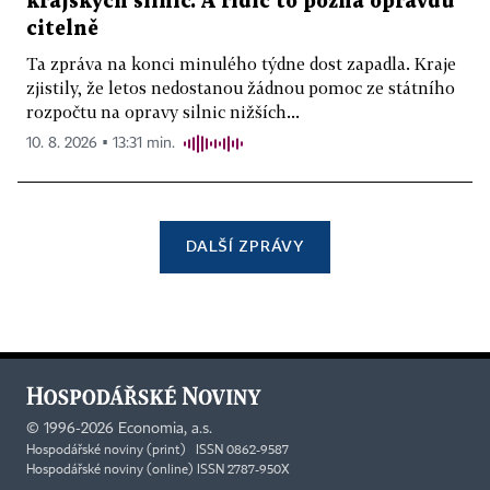
krajských silnic. A řidič to pozná opravdu
citelně
Ta zpráva na konci minulého týdne dost zapadla. Kraje
zjistily, že letos nedostanou žádnou pomoc ze státního
rozpočtu na opravy silnic nižších...
10. 8. 2026 ▪ 13:31 min.
DALŠÍ ZPRÁVY
©
1996-2026
Economia, a.s.
Hospodářské noviny (print) ISSN 0862-9587
Hospodářské noviny (online) ISSN 2787-950X