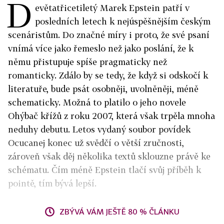
D
evětatřicetiletý Marek Epstein patří v
posledních letech k nejúspěšnějším českým
scenáristům. Do značné míry i proto, že své psaní
vnímá více jako řemeslo než jako poslání, že k
němu přistupuje spíše pragmaticky než
romanticky. Zdálo by se tedy, že když si odskočí k
literatuře, bude psát osobněji, uvolněněji, méně
schematicky. Možná to platilo o jeho novele
Ohýbač křížů z roku 2007, která však trpěla mnoha
neduhy debutu. Letos vydaný soubor povídek
Ocucanej konec už svědčí o větší zručnosti,
zároveň však děj několika textů sklouzne právě ke
schématu. Čím méně Epstein tlačí svůj příběh k
pointě, tím bývá lepší.
ZBÝVÁ VÁM JEŠTĚ 80 % ČLÁNKU