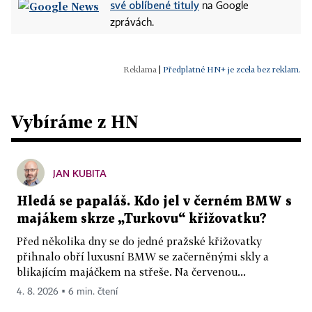
své oblíbené tituly
na Google
zprávách.
|
Předplatné HN+ je zcela bez reklam.
Vybíráme z HN
JAN KUBITA
Hledá se papaláš. Kdo jel v černém BMW s
majákem skrze „Turkovu“ křižovatku?
Před několika dny se do jedné pražské křižovatky
přihnalo obří luxusní BMW se začerněnými skly a
blikajícím majáčkem na střeše. Na červenou...
4. 8. 2026 ▪ 6 min. čtení