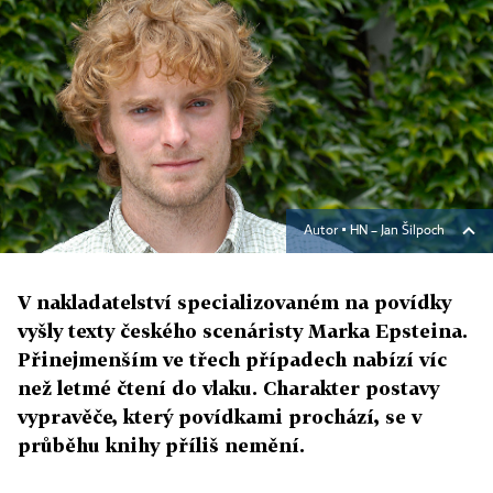
Autor ▪
HN – Jan Šilpoch
V nakladatelství specializovaném na povídky
vyšly texty českého scenáristy Marka Epsteina.
Přinejmenším ve třech případech nabízí víc
než letmé čtení do vlaku. Charakter postavy
vypravěče, který povídkami prochází, se v
průběhu knihy příliš nemění.