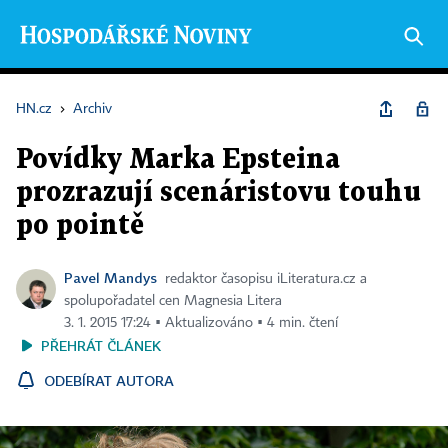
HN.cz
›
Archiv
Povídky Marka Epsteina
prozrazují scenáristovu touhu
po pointě
Pavel Mandys
redaktor časopisu iLiteratura.cz a
spolupořadatel cen Magnesia Litera
3. 1. 2015 17:24 ▪ Aktualizováno ▪ 4 min. čtení
PŘEHRÁT ČLÁNEK
ODEBÍRAT AUTORA