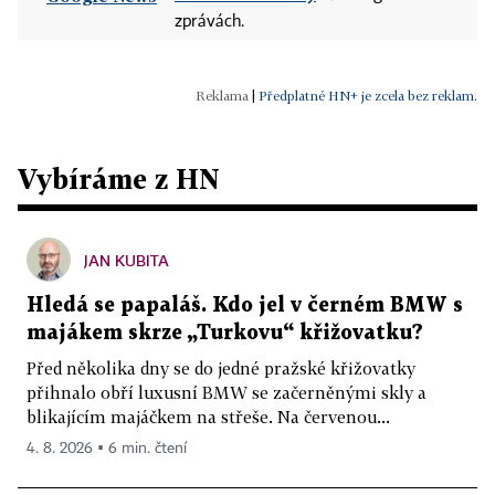
zprávách.
|
Předplatné HN+ je zcela bez reklam.
Vybíráme z HN
JAN KUBITA
Hledá se papaláš. Kdo jel v černém BMW s
majákem skrze „Turkovu“ křižovatku?
Před několika dny se do jedné pražské křižovatky
přihnalo obří luxusní BMW se začerněnými skly a
blikajícím majáčkem na střeše. Na červenou...
4. 8. 2026 ▪ 6 min. čtení