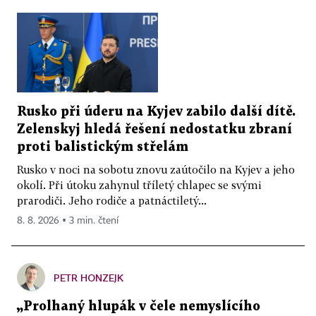
Rusko při úderu na Kyjev zabilo další dítě.
Zelenskyj hledá řešení nedostatku zbraní
proti balistickým střelám
Rusko v noci na sobotu znovu zaútočilo na Kyjev a jeho
okolí. Při útoku zahynul tříletý chlapec se svými
prarodiči. Jeho rodiče a patnáctiletý...
8. 8. 2026 ▪ 3 min. čtení
PETR HONZEJK
„Prolhaný hlupák v čele nemyslícího