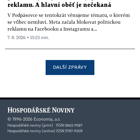
reklamu. A hlavní oběť je nečekaná
V Podpásovce se tentokrát věnujeme tématu, o kterém
se vůbec nemluví. Meta začala blokovat politickou
reklamu na Facebooku a Instagramu a...
7. 8. 2026 ▪ 55:23 min.
DALŠÍ ZPRÁVY
©
1996-2026
Economia, a.s.
Hospodářské noviny (print) ISSN 0862-9587
Hospodářské noviny (online) ISSN 2787-950X