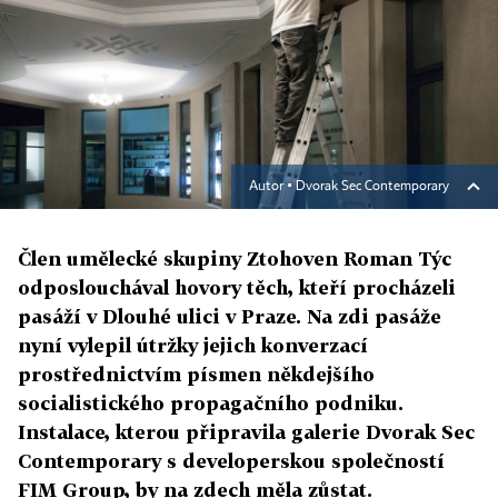
Autor ▪
Dvorak Sec Contemporary
Člen umělecké skupiny Ztohoven Roman Týc
odposlouchával hovory těch, kteří procházeli
pasáží v Dlouhé ulici v Praze. Na zdi pasáže
nyní vylepil útržky jejich konverzací
prostřednictvím písmen někdejšího
socialistického propagačního podniku.
Instalace, kterou připravila galerie Dvorak Sec
Contemporary s developerskou společností
FIM Group, by na zdech měla zůstat.