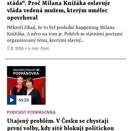
stáda“. Proč Milana Knížáka oslavuje
vláda vedená mužem, kterým umělec
opovrhoval
Někteří říkají, že to byl poslední happening Milana
Knížáka. A něco na tom je. Pohřeb se státními poctami
organizovaný těmi, kterými slavný...
7. 8. 2026 ▪ 4 min. čtení
55:23
PODCAST PODPÁSOVKA
Utajený problém. V Česku se chystají
první volby, kdy sítě blokují politickou