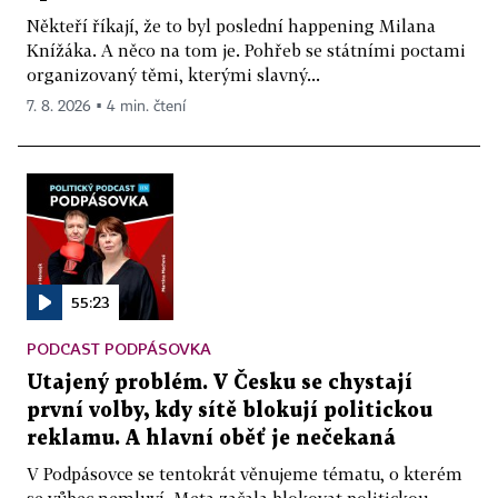
Někteří říkají, že to byl poslední happening Milana
Knížáka. A něco na tom je. Pohřeb se státními poctami
organizovaný těmi, kterými slavný...
7. 8. 2026 ▪ 4 min. čtení
55:23
PODCAST PODPÁSOVKA
Utajený problém. V Česku se chystají
první volby, kdy sítě blokují politickou
reklamu. A hlavní oběť je nečekaná
V Podpásovce se tentokrát věnujeme tématu, o kterém
se vůbec nemluví. Meta začala blokovat politickou