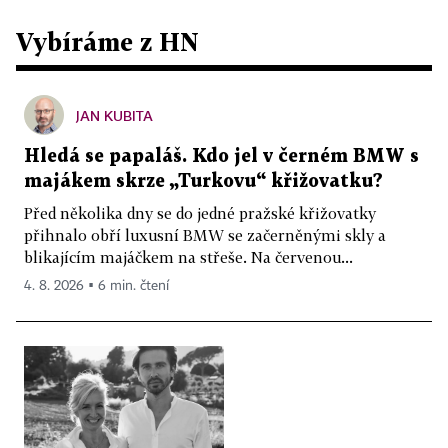
Vybíráme z HN
JAN KUBITA
Hledá se papaláš. Kdo jel v černém BMW s
majákem skrze „Turkovu“ křižovatku?
Před několika dny se do jedné pražské křižovatky
přihnalo obří luxusní BMW se začerněnými skly a
blikajícím majáčkem na střeše. Na červenou...
4. 8. 2026 ▪ 6 min. čtení