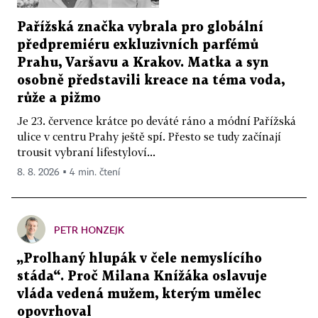
Pařížská značka vybrala pro globální
předpremiéru exkluzivních parfémů
Prahu, Varšavu a Krakov. Matka a syn
osobně představili kreace na téma voda,
růže a pižmo
Je 23. července krátce po deváté ráno a módní Pařížská
ulice v centru Prahy ještě spí. Přesto se tudy začínají
trousit vybraní lifestyloví...
8. 8. 2026 ▪ 4 min. čtení
PETR HONZEJK
„Prolhaný hlupák v čele nemyslícího
stáda“. Proč Milana Knížáka oslavuje
vláda vedená mužem, kterým umělec
opovrhoval