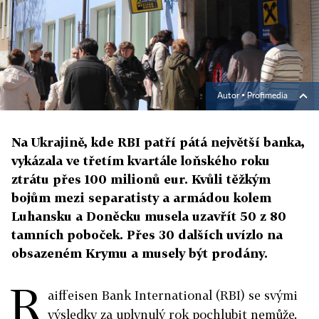
Autor ▪
Profimedia
Na Ukrajině, kde RBI patří pátá největší banka,
vykázala ve třetím kvartále loňského roku
ztrátu přes 100 milionů eur. Kvůli těžkým
bojům mezi separatisty a armádou kolem
Luhansku a Doněcku musela uzavřít 50 z 80
tamních poboček. Přes 30 dalších uvízlo na
obsazeném Krymu a musely být prodány.
R
aiffeisen Bank International (RBI) se svými
výsledky za uplynulý rok pochlubit nemůže.