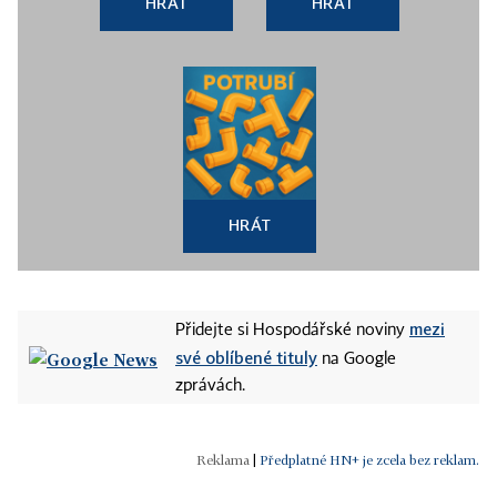
HRÁT
HRÁT
HRÁT
mezi
Přidejte si Hospodářské noviny
své oblíbené tituly
na Google
zprávách.
|
Předplatné HN+ je zcela bez reklam.