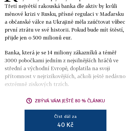
Třetí největší rakouská banka dle aktiv by kvůli
měnové krizi v Rusku, přísné regulaci v Maďarsku
a občanské válce na Ukrajině měla zaúčtovat vůbec
první ztrátu ve své historii. Pokud bude mít štěstí,
přijde jen o 500 milionů eur.
Banka, která je se 14 miliony zákazníků a téměř
3000 pobočkami jedním z nejsilnějších hráčů ve
střední a východní Evropě, doplatila na svoji
přítomnost v nejrizikovějších, ačkoli ještě nedávno
extrémně ziskových trzích.
ZBÝVÁ VÁM JEŠTĚ 80 % ČLÁNKU
Číst dál za
40 Kč