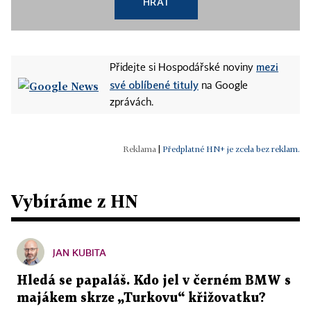
HRÁT
mezi
Přidejte si Hospodářské noviny
své oblíbené tituly
na Google
zprávách.
|
Předplatné HN+ je zcela bez reklam.
Vybíráme z HN
JAN KUBITA
Hledá se papaláš. Kdo jel v černém BMW s
majákem skrze „Turkovu“ křižovatku?