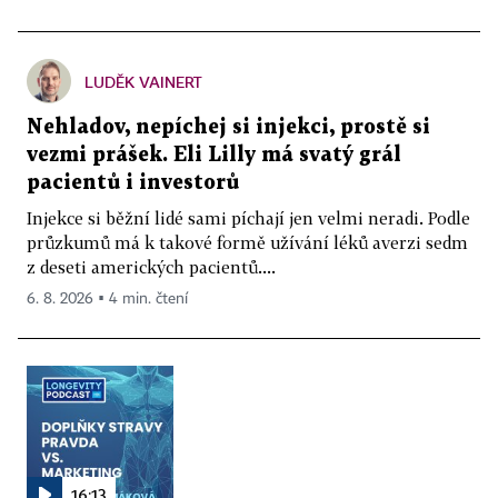
LUDĚK VAINERT
Nehladov, nepíchej si injekci, prostě si
vezmi prášek. Eli Lilly má svatý grál
pacientů i investorů
Injekce si běžní lidé sami píchají jen velmi neradi. Podle
průzkumů má k takové formě užívání léků averzi sedm
z deseti amerických pacientů....
6. 8. 2026 ▪ 4 min. čtení
16:13