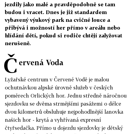
jezdily jako malé a pravděpodobně se tam
budou i vracet. Dnes je již standardem
vybavený výukový park na cvičné louce a
přibývá i možností her přímo v areálu nebo
hlídání dětí, pokud si rodiče chtějí zalyžovat
nerušeně.
Č
ervená Voda
Lyžařské centrum v Červené Vodě je malou
ochutnávkou alpské úrovně služeb v českých
poměrech Orlických hor. Jednu středně náročnou
sjezdovku se dvěma strmějšími pasážemi o délce
dvou kilometrů obsluhuje nejpohodlnější lanovka
našich hor - krytá a vyhřívaná expresní
čtyřsedačka. Přímo u dojezdu sjezdovky je dětský