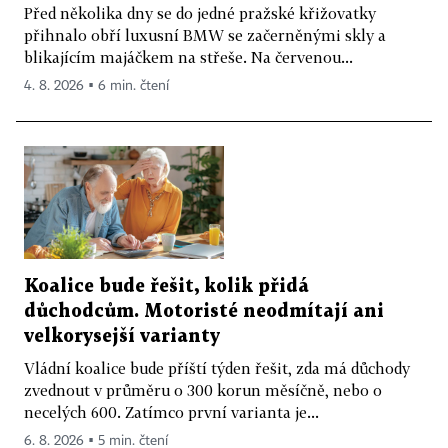
Před několika dny se do jedné pražské křižovatky
přihnalo obří luxusní BMW se začerněnými skly a
blikajícím majáčkem na střeše. Na červenou...
4. 8. 2026 ▪ 6 min. čtení
Koalice bude řešit, kolik přidá
důchodcům. Motoristé neodmítají ani
velkorysejší varianty
Vládní koalice bude příští týden řešit, zda má důchody
zvednout v průměru o 300 korun měsíčně, nebo o
necelých 600. Zatímco první varianta je...
6. 8. 2026 ▪ 5 min. čtení