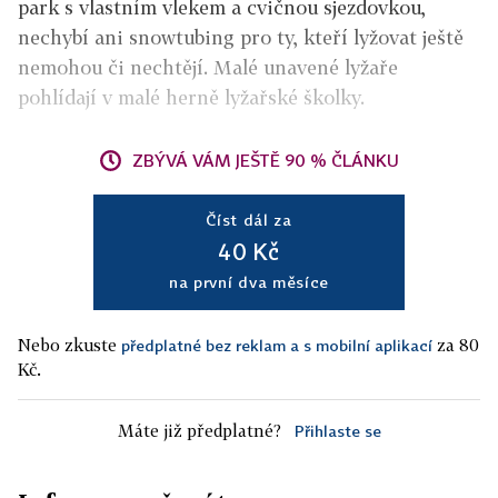
park s vlastním vlekem a cvičnou sjezdovkou,
nechybí ani snowtubing pro ty, kteří lyžovat ještě
nemohou či nechtějí. Malé unavené lyžaře
pohlídají v malé herně lyžařské školky.
ZBÝVÁ VÁM JEŠTĚ 90 % ČLÁNKU
Číst dál za
40 Kč
na první dva měsíce
Nebo zkuste
za 80
předplatné bez reklam a s mobilní aplikací
Kč.
Máte již předplatné?
Přihlaste se