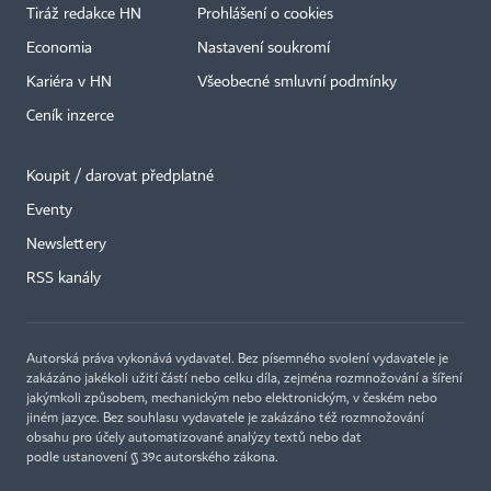
Tiráž redakce HN
Prohlášení o cookies
Economia
Nastavení soukromí
Kariéra v HN
Všeobecné smluvní podmínky
Ceník inzerce
Koupit / darovat předplatné
Eventy
Newslettery
RSS kanály
Autorská práva vykonává vydavatel. Bez písemného svolení vydavatele je
zakázáno jakékoli užití částí nebo celku díla, zejména rozmnožování a šíření
jakýmkoli způsobem, mechanickým nebo elektronickým, v českém nebo
jiném jazyce. Bez souhlasu vydavatele je zakázáno též rozmnožování
obsahu pro účely automatizované analýzy textů nebo dat
podle ustanovení § 39c autorského zákona.