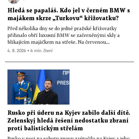
Hledá se papaláš. Kdo jel v černém BMW s
majákem skrze „Turkovu“ křižovatku?
Před několika dny se do jedné pražské křižovatky
přihnalo obří luxusní BMW se začerněnými skly a
blikajícím majáčkem na střeše. Na červenou...
4. 8. 2026 ▪ 6 min. čtení
Rusko při úderu na Kyjev zabilo další dítě.
Zelenskyj hledá řešení nedostatku zbraní
proti balistickým střelám
Rusko v noci na sobotu znovu zaútočilo na Kyjev a jeho