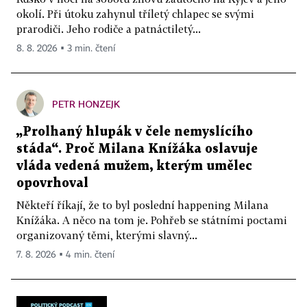
okolí. Při útoku zahynul tříletý chlapec se svými
prarodiči. Jeho rodiče a patnáctiletý...
8. 8. 2026 ▪ 3 min. čtení
PETR HONZEJK
„Prolhaný hlupák v čele nemyslícího
stáda“. Proč Milana Knížáka oslavuje
vláda vedená mužem, kterým umělec
opovrhoval
Někteří říkají, že to byl poslední happening Milana
Knížáka. A něco na tom je. Pohřeb se státními poctami
organizovaný těmi, kterými slavný...
7. 8. 2026 ▪ 4 min. čtení