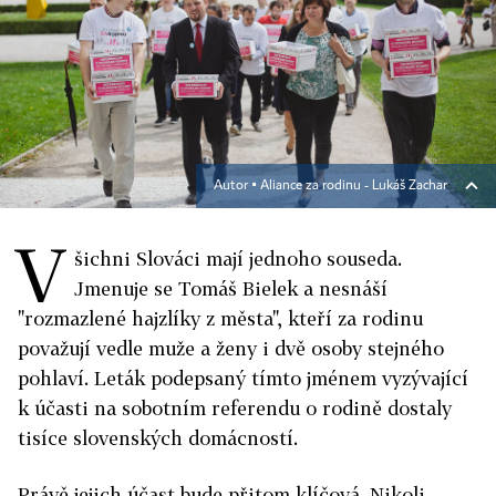
Autor ▪
Aliance za rodinu - Lukáš Zachar
V
šichni Slováci mají jednoho souseda.
Jmenuje se Tomáš Bielek a nesnáší
"rozmazlené hajzlíky z města", kteří za rodinu
považují vedle muže a ženy i dvě osoby stejného
pohlaví. Leták podepsaný tímto jménem vyzývající
k účasti na sobotním referendu o rodině dostaly
tisíce slovenských domácností.
Právě jejich účast bude přitom klíčová. Nikoli