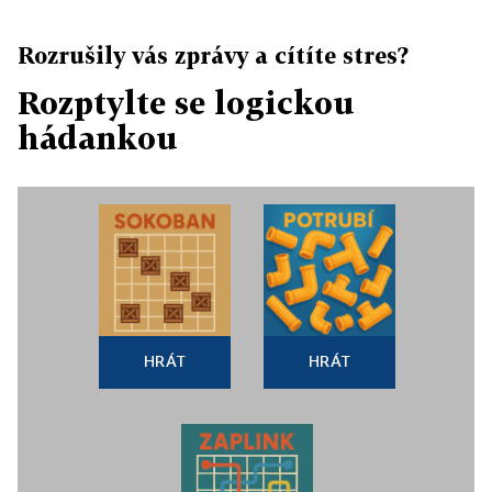
Rozrušily vás zprávy a cítíte stres?
Rozptylte se logickou
hádankou
HRÁT
HRÁT