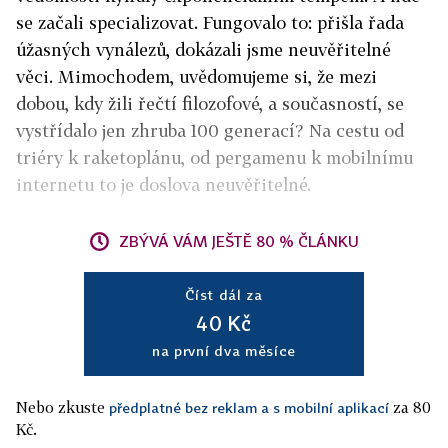
se začali specializovat. Fungovalo to: přišla řada
úžasných vynálezů, dokázali jsme neuvěřitelné
věci. Mimochodem, uvědomujeme si, že mezi
dobou, kdy žili řečtí filozofové, a současností, se
vystřídalo jen zhruba 100 generací? Na cestu od
triéry k raketoplánu, od pergamenu k mobilnímu
internetu to je doslova neuvěřitelné.
ZBÝVÁ VÁM JEŠTĚ 80 % ČLÁNKU
Číst dál za
40 Kč
na první dva měsíce
Nebo zkuste
za 80
předplatné bez reklam a s mobilní aplikací
Kč.