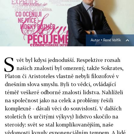
Autor ▪
René Volfík
S
vět byl kdysi jednodušší. Respektive rozsah
našich znalostí byl omezený, takže Sokrates,
Platon či Aristoteles vlastně nebyli filozofové v
dnešním slova smyslu. Byli to vědci, ovládající
téměř veškeré odborné znalosti lidstva. Nahlíželi
na společnost jako na celek a problémy řešili
komplexně - dávali věci do souvislostí. V dalších
stoletích (s určitými výkyvy) lidstvo skočilo na
steroidy: svět se stal komplikovanějším, naše
vědomosti kynuly exponenciálním tempem. A lidé