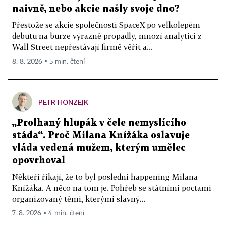
naivně, nebo akcie našly svoje dno?
Přestože se akcie společnosti SpaceX po velkolepém
debutu na burze výrazně propadly, mnozí analytici z
Wall Street nepřestávají firmě věřit a...
8. 8. 2026 ▪ 5 min. čtení
PETR HONZEJK
„Prolhaný hlupák v čele nemyslícího
stáda“. Proč Milana Knížáka oslavuje
vláda vedená mužem, kterým umělec
opovrhoval
Někteří říkají, že to byl poslední happening Milana
Knížáka. A něco na tom je. Pohřeb se státními poctami
organizovaný těmi, kterými slavný...
7. 8. 2026 ▪ 4 min. čtení