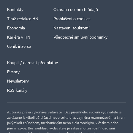
Kontakty
Ochrana osobních údajů
Tiráž redakce HN
Prohlášení o cookies
Economia
Nastavení soukromí
Kariéra v HN
Všeobecné smluvní podmínky
Ceník inzerce
Koupit / darovat předplatné
Eventy
Newslettery
RSS kanály
Autorská práva vykonává vydavatel. Bez písemného svolení vydavatele je
zakázáno jakékoli užití částí nebo celku díla, zejména rozmnožování a šíření
jakýmkoli způsobem, mechanickým nebo elektronickým, v českém nebo
jiném jazyce. Bez souhlasu vydavatele je zakázáno též rozmnožování