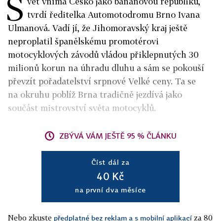
S
vět vnímá Česko jako banánovou republiku,
tvrdí ředitelka Automotodromu Brno Ivana
Ulmanová. Vadí jí, že Jihomoravský kraj ještě
neproplatil španělskému promotérovi
motocyklových závodů vládou přiklepnutých 30
milionů korun na úhradu dluhu a sám se pokouší
převzít pořadatelství srpnové Velké ceny. Ta se
na okruhu poblíž Brna tradičně jezdívá jako
součást mistrovství světa motocyklů.
ZBÝVÁ VÁM JEŠTĚ 95 % ČLÁNKU
Číst dál za
40 Kč
na první dva měsíce
Nebo zkuste
za 80
předplatné bez reklam a s mobilní aplikací