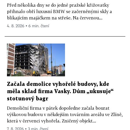
Před několika dny se do jedné pražské křižovatky
přihnalo obří luxusní BMW se začerněnými skly a
blikajícím majáčkem na střeše. Na červenou...
4. 8. 2026 ▪ 6 min. čtení
Začala demolice vyhořelé budovy, kde
měla sklad firma Vasky. Dům „ukusuje“
stotunový bagr
Demoliční firma v pátek dopoledne začala bourat
výškovou budovu v někdejším továrním areálu ve Zlíně,
která v červenci vyhořela. Zničený objekt...
7. 8. 2026 ▪ 3 min. čtení