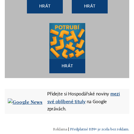
HRÁT
HRÁT
HRÁT
mezi
Přidejte si Hospodářské noviny
své oblíbené tituly
na Google
zprávách.
|
Předplatné HN+ je zcela bez reklam.