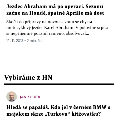
Jezdec Abraham má po operaci. Sezonu
začne na Hondě, špatné Aprilie má dost
Skočit do přípravy na novou sezonu se chystá
motocyklový jezdec Karel Abraham. V polovině srpna
si nepříjemně poranil rameno, absolvoval...
14. 11. 2013 ▪ 2 min. čtení
Vybíráme z HN
JAN KUBITA
Hledá se papaláš. Kdo jel v černém BMW s
majákem skrze „Turkovu“ křižovatku?