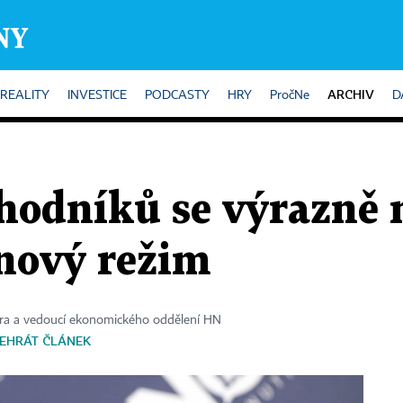
ARCHIV
REALITY
INVESTICE
PODCASTY
HRY
PročNe
D
hodníků se výrazně 
 nový režim
ora a vedoucí ekonomického oddělení HN
EHRÁT ČLÁNEK