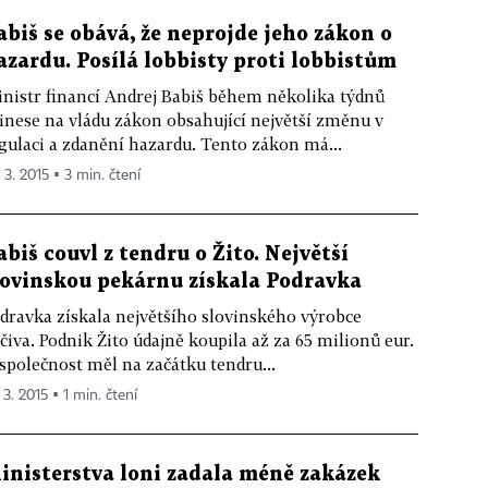
abiš se obává, že neprojde jeho zákon o
azardu. Posílá lobbisty proti lobbistům
nistr financí Andrej Babiš během několika týdnů
inese na vládu zákon obsahující největší změnu v
gulaci a zdanění hazardu. Tento zákon má...
 3. 2015 ▪ 3 min. čtení
abiš couvl z tendru o Žito. Největší
lovinskou pekárnu získala Podravka
dravka získala největšího slovinského výrobce
čiva. Podnik Žito údajně koupila až za 65 milionů eur.
společnost měl na začátku tendru...
 3. 2015 ▪ 1 min. čtení
inisterstva loni zadala méně zakázek