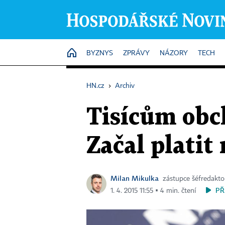
HOME
BYZNYS
ZPRÁVY
NÁZORY
TECH
HN.cz
›
Archiv
Tisícům obc
Začal platit
Milan Mikulka
zástupce šéfredakt
PŘ
1. 4. 2015 11:55 ▪ 4 min. čtení