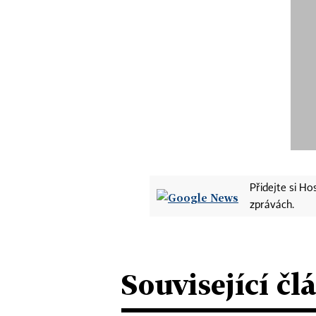
Přidejte si H
zprávách.
Související čl