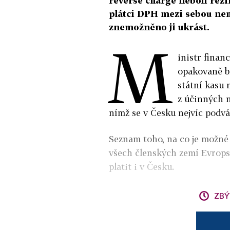
reverse charge neboli rež
plátci DPH mezi sebou nemu
znemožněno ji ukrást.
M
inistr finan
opakovaně br
státní kasu m
z účinných n
nímž se v Česku nejvíc podvá
Seznam toho, na co je možné
všech členských zemí Evrops
platit i v Česku.
ZBÝ