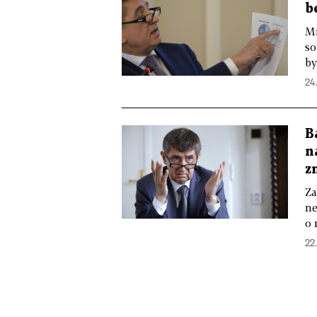
b
Mi
so
by
24.
B
n
z
Za
ne
o 
22.