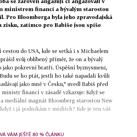
oba se zároveň angažují či angažovali v
ým ministrem financí a bývalým starostou
íl. Pro Bloomberga byla jeho zpravodajská
 zisku, zatímco pro Babiše jsou spíše
ní cestou do USA, kde se setká i s Michaelem
rášil svůj oblíbený příměr, že on a bývalý
 jako pokrevní bratři. Úspěšní byznysmeni,
 „Budu se ho ptát, jestli ho také napadali kvůli
nadávají jako mně v Česku,“ uvedl Babiš před
 ministr financí v zásadě vzkazuje: Když se
ř a mediální magnát Bloomberg starostou New
 když i já podnikám v médiích? Kde je ten váš
VÁ VÁM JEŠTĚ 80 % ČLÁNKU