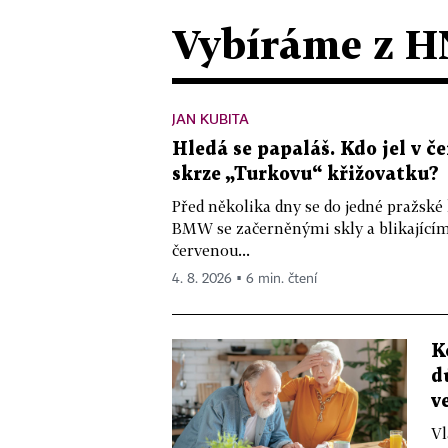
Vybíráme z H
JAN KUBITA
Hledá se papaláš. Kdo jel v
skrze „Turkovu“ křižovatku?
Před několika dny se do jedné pražské
BMW se začerněnými skly a blikající
červenou...
4. 8. 2026 ▪ 6 min. čtení
K
d
v
Vl