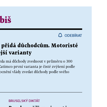
biš
ODEBÍRAT
ik přidá důchodcům. Motoristé
jší varianty
t, zda má důchody zvednout v průměru o 300
atímco první varianta je čisté zvýšení podle
cnění vlády zvedat důchody podle svého
BRUSELSKÝ DIKTÁT