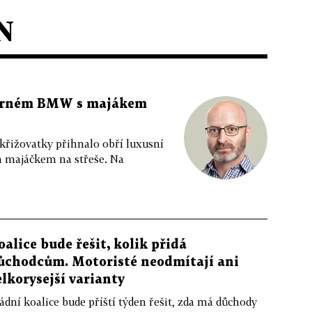
N
 černém BMW s majákem
 křižovatky přihnalo obří luxusní
m majáčkem na střeše. Na
oalice bude řešit, kolik přidá
ůchodcům. Motoristé neodmítají ani
elkorysejší varianty
ádní koalice bude příští týden řešit, zda má důchody