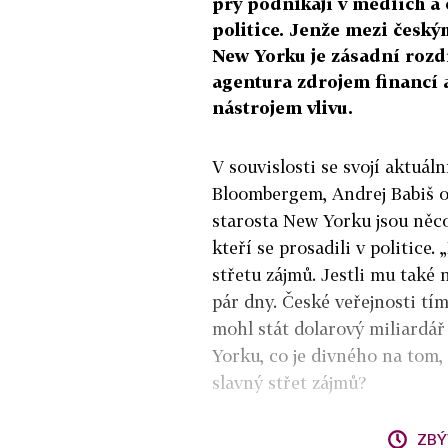
prý podnikají v médiích a 
politice. Jenže mezi česk
New Yorku je zásadní rozd
agentura zdrojem financí a
nástrojem vlivu.
V souvislosti se svojí aktuál
Bloombergem, Andrej Babiš op
starosta New Yorku jsou něco
kteří se prosadili v politice.
střetu zájmů. Jestli mu také 
pár dny. České veřejnosti tím
mohl stát dolarový miliardá
Yorku, co je divného na tom,
slavný střet zájmů?
ZBÝ