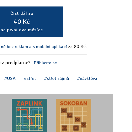
Číst dál za
40 Kč
na první dva měsíce
za 80 Kč.
tné bez reklam a s mobilní aplikací
iž předplatné?
Přihlaste se
#USA
#střet
#střet zájmů
#návštěva