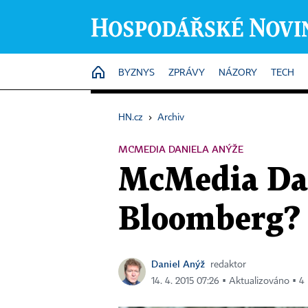
HOME
BYZNYS
ZPRÁVY
NÁZORY
TECH
HN.cz
›
Archiv
MCMEDIA DANIELA ANÝŽE
McMedia Dan
Bloomberg?
Daniel Anýž
redaktor
14. 4. 2015 07:26 ▪ Aktualizováno ▪ 4 