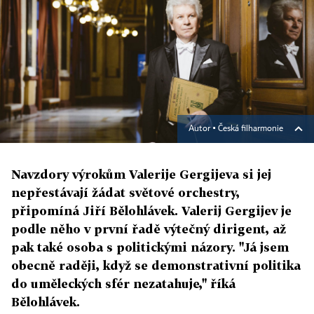
Autor ▪
Česká filharmonie
Navzdory výrokům Valerije Gergijeva si jej
nepřestávají žádat světové orchestry,
připomíná Jiří Bělohlávek. Valerij Gergijev je
podle něho v první řadě výtečný dirigent, až
pak také osoba s politickými názory. "Já jsem
obecně raději, když se demonstrativní politika
do uměleckých sfér nezatahuje," říká
Bělohlávek.