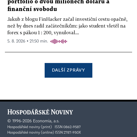
portfolio o dvou milionech dolarů a
finanční svobodu
Jakub z blogu FinHacker začal investiční cestu opačně,
než by dnes radil začátečníkům: jako student vletěl na
forex s pákou 1 : 200, vynuloval...
5. 8. 2026 ▪ 21:50 min.
DALŠÍ ZPRÁVY
©
1996-2026
Economia, a.s.
Hospodářské noviny (print) ISSN 0862-9587
Hospodářské noviny (online) ISSN 2787-950X