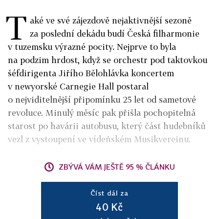
T
aké ve své zájezdově nejaktivnější sezoně
za poslední dekádu budí Česká filharmonie
v tuzemsku výrazné pocity. Nejprve to byla
na podzim hrdost, když se orchestr pod taktovkou
šéfdirigenta Jiřího Bělohlávka koncertem
v newyorské Carnegie Hall postaral
o nejviditelnější připomínku 25 let od sametové
revoluce. Minulý měsíc pak přišla pochopitelná
starost po havárii autobusu, který část hudebníků
vezl z vystoupení ve vídeňském Musikvereinu.
ZBÝVÁ VÁM JEŠTĚ 95 % ČLÁNKU
Číst dál za
40 Kč