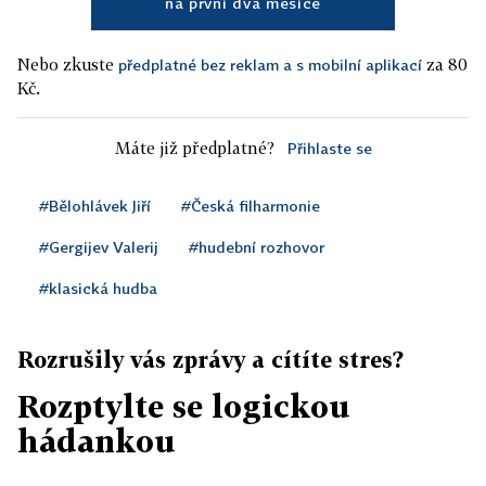
na první dva měsíce
Nebo zkuste
za 80
předplatné bez reklam a s mobilní aplikací
Kč.
Máte již předplatné?
Přihlaste se
#Bělohlávek Jiří
#Česká filharmonie
#Gergijev Valerij
#hudební rozhovor
#klasická hudba
Rozrušily vás zprávy a cítíte stres?
Rozptylte se logickou
hádankou