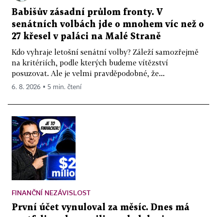
Babišův zásadní průlom fronty. V
senátních volbách jde o mnohem víc než o
27 křesel v paláci na Malé Straně
Kdo vyhraje letošní senátní volby? Záleží samozřejmě
na kritériích, podle kterých budeme vítězství
posuzovat. Ale je velmi pravděpodobné, že...
6. 8. 2026 ▪ 5 min. čtení
FINANČNÍ NEZÁVISLOST
První účet vynuloval za měsíc. Dnes má