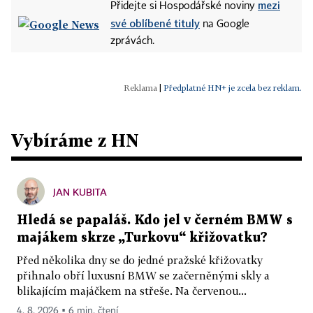
mezi
Přidejte si Hospodářské noviny
své oblíbené tituly
na Google
zprávách.
|
Předplatné HN+ je zcela bez reklam.
Vybíráme z HN
JAN KUBITA
Hledá se papaláš. Kdo jel v černém BMW s
majákem skrze „Turkovu“ křižovatku?
Před několika dny se do jedné pražské křižovatky
přihnalo obří luxusní BMW se začerněnými skly a
blikajícím majáčkem na střeše. Na červenou...
4. 8. 2026 ▪ 6 min. čtení