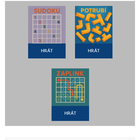
HRÁT
HRÁT
HRÁT