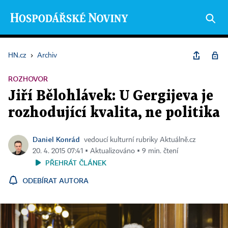
HN.cz
›
Archiv
ROZHOVOR
Jiří Bělohlávek: U Gergijeva je
rozhodující kvalita, ne politika
Daniel Konrád
vedoucí kulturní rubriky Aktuálně.cz
20. 4. 2015 07:41 ▪ Aktualizováno ▪ 9 min. čtení
PŘEHRÁT ČLÁNEK
ODEBÍRAT AUTORA