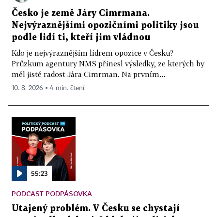
Česko je země Járy Cimrmana.
Nejvýraznějšími opozičními politiky jsou
podle lidí ti, kteří jim vládnou
Kdo je nejvýraznějším lídrem opozice v Česku?
Průzkum agentury NMS přinesl výsledky, ze kterých by
měl jistě radost Jára Cimrman. Na prvním...
10. 8. 2026 ▪ 4 min. čtení
55:23
PODCAST PODPÁSOVKA
Utajený problém. V Česku se chystají