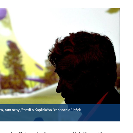
to, tam nebyl," tvrdí o Kaplického "chobotnici" Ježek.