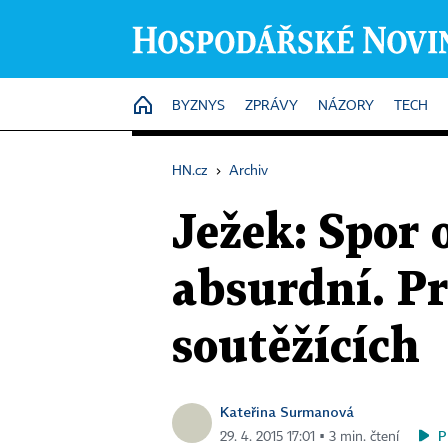
HOME
BYZNYS
ZPRÁVY
NÁZORY
TECH
HN.cz
›
Archiv
Ježek: Spor 
absurdní. Pr
soutěžících
Kateřina Surmanová
P
29. 4. 2015 17:01 ▪ 3 min. čtení