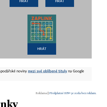
HRÁT
HRÁT
HRÁT
mezi své oblíbené tituly
ospodářské noviny
na Google
|
Předplatné HN+ je zcela bez reklam.
ánky