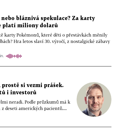
, nebo bláznivá spekulace? Za karty
platí miliony dolarů
ště karty Pokémonů, které děti o přestávkách měnily
bách? Hra letos slaví 30. výročí, z nostalgické zábavy
in.
 prostě si vezmi prášek.
tů i investorů
 velmi neradi. Podle průzkumů má k
z deseti amerických pacientů....