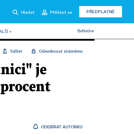
PŘEDPLATNÉ
Hledat
Přihlásit se
BeNative
ALŠÍ
Sdílet
Odemknout známému
nici" je
 procent
ODEBÍRAT AUTORKU