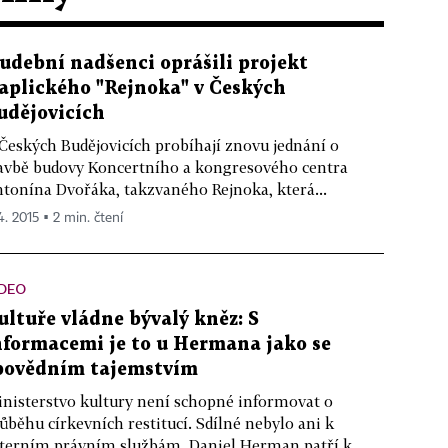
udební nadšenci oprášili projekt
aplického "Rejnoka" v Českých
udějovicích
Českých Budějovicích probíhají znovu jednání o
avbě budovy Koncertního a kongresového centra
tonína Dvořáka, takzvaného Rejnoka, která...
4. 2015 ▪ 2 min. čtení
IDEO
ultuře vládne bývalý kněz: S
nformacemi je to u Hermana jako se
povědním tajemstvím
nisterstvo kultury není schopné informovat o
ůběhu církevních restitucí. Sdílné nebylo ani k
terním právním službám. Daniel Herman patří k...