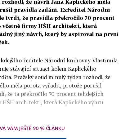
 rozhodl, že návrh Jana Kaplického měla
rušil pravidla zadání. Exředitel Národní
le tvrdí, že pravidla překročilo 70 procent
o včetně firmy HŠH architekti, která
ádný jiný návrh, který by aspiroval na první
žek.
ěkdejšího ředitele Národní knihovny Vlastimila
huje stávající situaci kolem Kaplického
rdita. Pražský soud minulý týden rozhodl, že
ého měla porota vyřadit, protože porušil
rdí, že ta překročilo 70 procent tehdejších
my HŠH architekti, která Kaplického výhru
VÁ VÁM JEŠTĚ 90 % ČLÁNKU