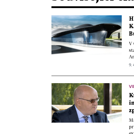
H
K
B
V 
st
An
9. 
V
K
i
z
Mi
pr
ex