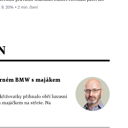
. 8. 2014 ▪ 2 min. čtení
N
 černém BMW s majákem
 křižovatky přihnalo obří luxusní
m majáčkem na střeše. Na