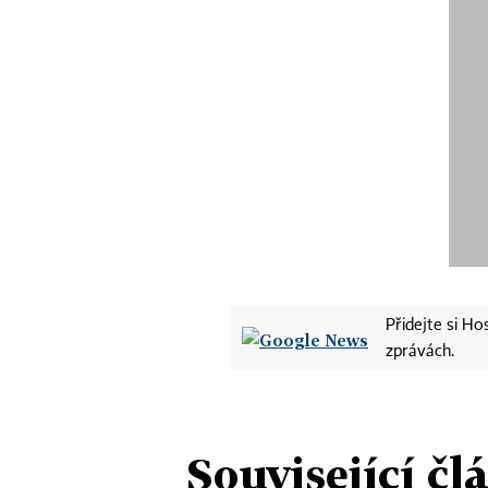
Přidejte si H
zprávách.
Související čl