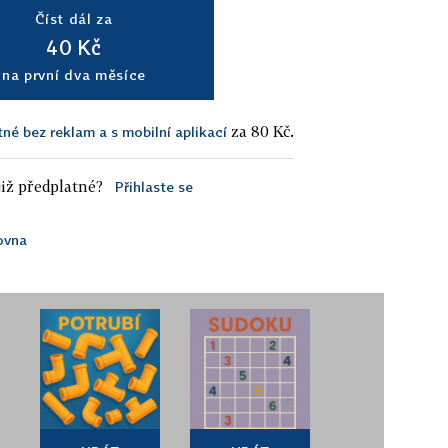
Číst dál za
40 Kč
na první dva měsíce
za 80 Kč.
tné bez reklam a s mobilní aplikací
iž předplatné?
Přihlaste se
ovna