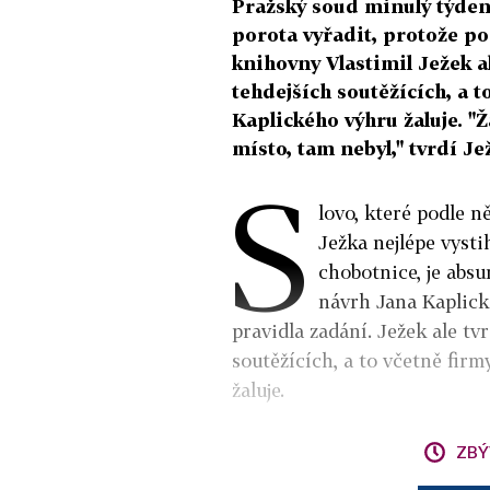
Pražský soud minulý týden
porota vyřadit, protože po
knihovny Vlastimil Ježek a
tehdejších soutěžících, a t
Kaplického výhru žaluje. "Ž
místo, tam nebyl," tvrdí Je
S
lovo, které podle n
Ježka nejlépe vysti
chobotnice, je absu
návrh Jana Kaplick
pravidla zadání. Ježek ale tv
soutěžících, a to včetně fir
žaluje.
ZBÝ