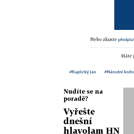
Nebo zkuste
předpla
Máte j
#Kaplický Jan
#Národní knih
Nudíte se na
poradě?
Vyřešte
dnešní
hlavolam HN