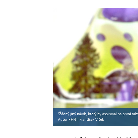
"Žádný jiný návrh, který by aspiroval na první mís
Autor ▪
HN – František Vlček