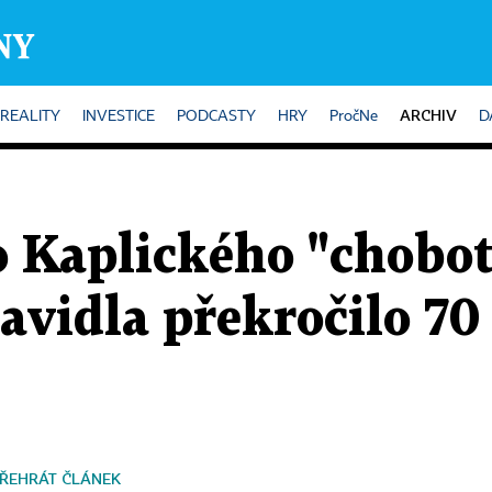
ARCHIV
REALITY
INVESTICE
PODCASTY
HRY
PročNe
D
o Kaplického "chobot
avidla překročilo 70
ŘEHRÁT ČLÁNEK