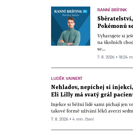
RANNÍ BRÍFINK
Sběratelství
Pokémonů se 
Vybavujete si je
na školních chod
se...
7. 8. 2026 ▪ 18:24 m
LUDĚK VAINERT
Nehladov, nepíchej si injekci,
Eli Lilly má svatý grál pacien
Injekce si běžní lidé sami píchají jen
takové formě užívání léků averzi sedm 
7. 8. 2026 ▪ 4 min. čtení