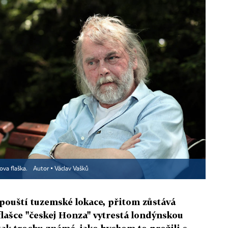
ova flaška.
Autor ▪
Václav Vašků
opouští tuzemské lokace, přitom zůstává
 flašce "českej Honza" vytrestá londýnskou