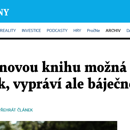
ARCHIV
REALITY
INVESTICE
PODCASTY
HRY
PročNe
D
 novou knihu možná s
, vypráví ale báječn
PŘEHRÁT ČLÁNEK