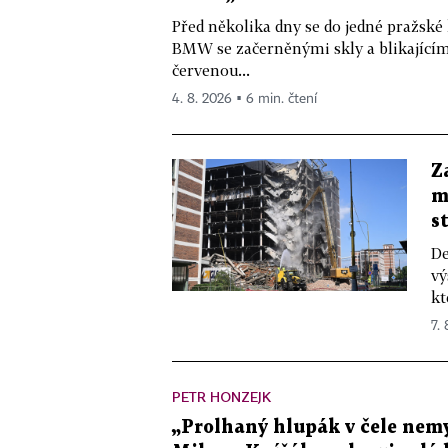
Před několika dny se do jedné pražské
BMW se začerněnými skly a blikající
červenou...
4. 8. 2026 ▪ 6 min. čtení
Z
m
s
De
vý
kt
7.
PETR HONZEJK
„Prolhaný hlupák v čele nemy