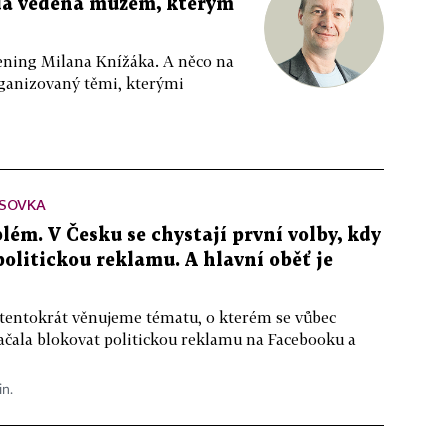
da vedená mužem, kterým
ppening Milana Knížáka. A něco na
rganizovaný těmi, kterými
SOVKA
lém. V Česku se chystají první volby, kdy
 politickou reklamu. A hlavní oběť je
 tentokrát věnujeme tématu, o kterém se vůbec
ačala blokovat politickou reklamu na Facebooku a
in.