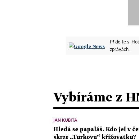
Přidejte si H
zprávách.
Vybíráme z H
JAN KUBITA
Hledá se papaláš. Kdo jel v
skrze „Turkovu“ křižovatku?