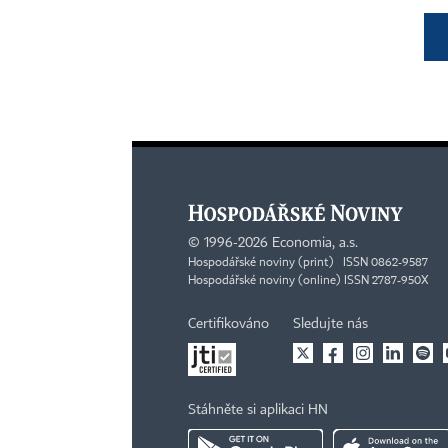
©
1996-2026
Economia, a.s.
Hospodářské noviny (print) ISSN 0862-9587
Hospodářské noviny (online) ISSN 2787-950X
Certifikováno
Sledujte nás
Stáhněte si aplikaci HN