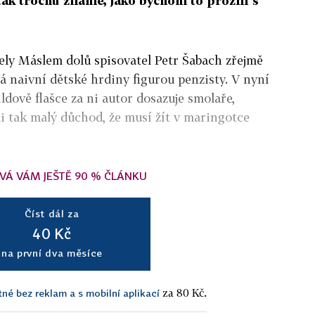
 tak trochu známé, jako bychom to prožili s
ely Máslem dolů spisovatel Petr Šabach zřejmě
dá naivní dětské hrdiny figurou penzisty. V nyní
dově flašce za ni autor dosazuje smolaře,
i tak malý důchod, že musí žít v maringotce
VÁ VÁM JEŠTĚ 90 % ČLÁNKU
Číst dál za
40 Kč
na první dva měsíce
za 80 Kč.
tné bez reklam a s mobilní aplikací