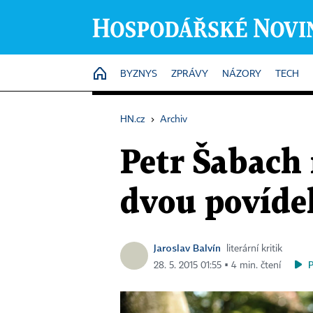
HOME
BYZNYS
ZPRÁVY
NÁZORY
TECH
HN.cz
›
Archiv
Petr Šabach
dvou povídek
Jaroslav Balvín
literární kritik
28. 5. 2015 01:55 ▪ 4 min. čtení