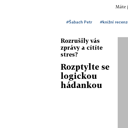
Máte j
#Šabach Petr
#knižní recenz
Rozrušily vás
zprávy a cítíte
stres?
Rozptylte se
logickou
hádankou