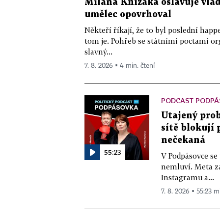
Milana Knížáka oslavuje vlá
umělec opovrhoval
Někteří říkají, že to byl poslední ha
tom je. Pohřeb se státními poctami o
slavný...
7. 8. 2026 ▪ 4 min. čtení
PODCAST PODPÁ
Utajený prob
sítě blokují
nečekaná
55:23
V Podpásovce se
nemluví. Meta z
Instagramu a...
7. 8. 2026 ▪ 55:23 m