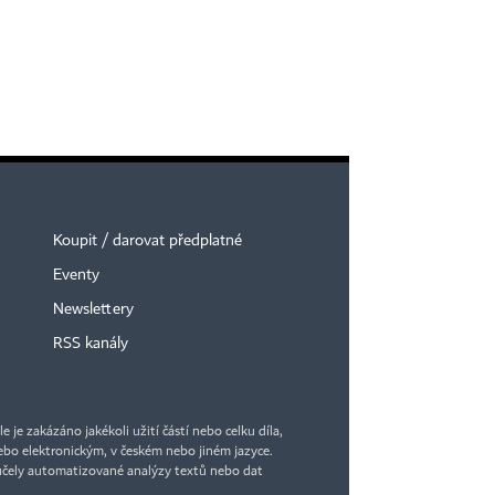
Koupit / darovat předplatné
Eventy
Newslettery
RSS kanály
je zakázáno jakékoli užití částí nebo celku díla,
bo elektronickým, v českém nebo jiném jazyce.
účely automatizované analýzy textů nebo dat