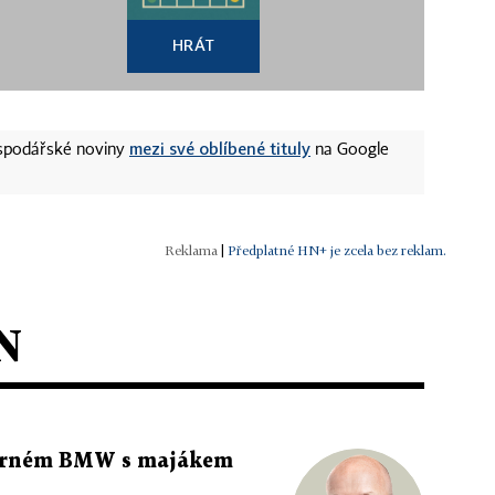
HRÁT
mezi své oblíbené tituly
ospodářské noviny
na Google
|
Předplatné HN+ je zcela bez reklam.
N
 černém BMW s majákem