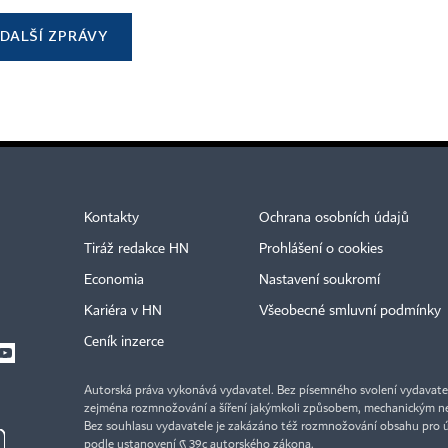
DALŠÍ ZPRÁVY
Kontakty
Ochrana osobních údajů
Tiráž redakce HN
Prohlášení o cookies
Economia
Nastavení soukromí
Kariéra v HN
Všeobecné smluvní podmínky
Ceník inzerce
Autorská práva vykonává vydavatel. Bez písemného svolení vydavatele 
zejména rozmnožování a šíření jakýmkoli způsobem, mechanickým ne
Bez souhlasu vydavatele je zakázáno též rozmnožování obsahu pro 
podle ustanovení § 39c autorského zákona.