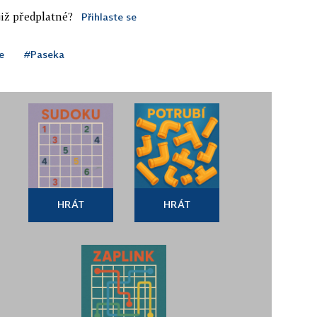
iž předplatné?
Přihlaste se
e
#Paseka
HRÁT
HRÁT