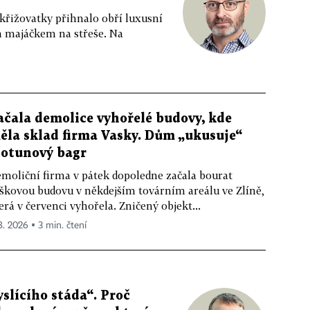
 křižovatky přihnalo obří luxusní
m majáčkem na střeše. Na
ačala demolice vyhořelé budovy, kde
ěla sklad firma Vasky. Dům „ukusuje“
totunový bagr
moliční firma v pátek dopoledne začala bourat
škovou budovu v někdejším továrním areálu ve Zlíně,
erá v červenci vyhořela. Zničený objekt...
 8. 2026 ▪ 3 min. čtení
slícího stáda“. Proč