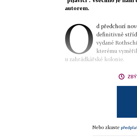
"pijavici". Všechno je nám
autorem.
O
d předchozí nov
definitivně stří
vydané Rothschil
kterému vyměřil
u zahrádkářské kolonie.
ZBÝ
Nebo zkuste
předpla