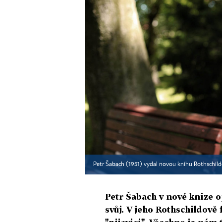
Petr Šabach (1951) vydal novou knihu Rothschild
Petr Šabach v nové knize 
svůj. V jeho Rothschildově