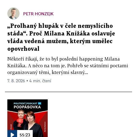
PETR HONZEJK
„Prolhaný hlupák v čele nemyslícího
stáda“. Proč Milana Knížáka oslavuje
vláda vedená mužem, kterým umělec
opovrhoval
Někteří říkají, že to byl poslední happening Milana
Knížáka. A něco na tom je. Pohřeb se státními poctami
organizovaný těmi, kterými slavný...
7. 8. 2026 ▪ 4 min. čtení
55:23