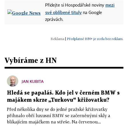
mezi
Přidejte si Hospodářské noviny
své oblíbené tituly
na Google
zprávách.
|
Předplatné HN+ je zcela bez reklam.
Vybíráme z HN
JAN KUBITA
Hledá se papaláš. Kdo jel v černém BMW s
majákem skrze „Turkovu“ křižovatku?
Před několika dny se do jedné pražské křižovatky
přihnalo obří luxusní BMW se začerněnými skly a
blikajícím majáčkem na střeše. Na červenou...