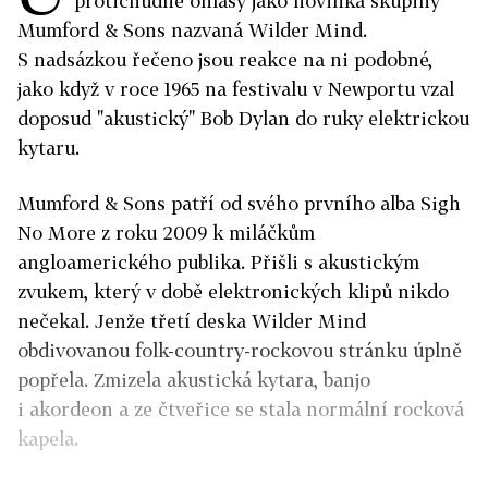
protichůdné ohlasy jako novinka skupiny
Mumford & Sons nazvaná Wilder Mind.
S nadsázkou řečeno jsou reakce na ni podobné,
jako když v roce 1965 na festivalu v Newportu vzal
doposud "akustický" Bob Dylan do ruky elektrickou
kytaru.
Mumford & Sons patří od svého prvního alba Sigh
No More z roku 2009 k miláčkům
angloamerického publika. Přišli s akustickým
zvukem, který v době elektronických klipů nikdo
nečekal. Jenže třetí deska Wilder Mind
obdivovanou folk-country-rockovou stránku úplně
popřela. Zmizela akustická kytara, banjo
i akordeon a ze čtveřice se stala normální rocková
kapela.