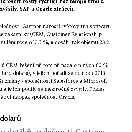
icrosoft rostly rychleji než tempo trhu a
zvýšily. SAP a Oracle ztrácejí.
olečnosti Gartner narostl světový trh softwaru
 se zákazníky (CRM, Customer Relationship
ulém roce o 13,3 %, a dosáhl tak objemu 23,2
elů CRM řešení přitom připadalo plných 60 %
liard dolarů), v jejich pořadí se od roku 2013
í změny - společnosti Salesforce a Microsoft
u a jejich podíly se meziročně zvýšily. Pokles
ětici naopak společnost Oracle.
 dolarů
nalytiků společnosti Gartner