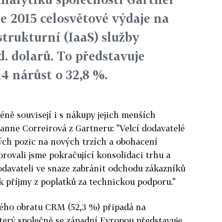
e 2015 celosvětové výdaje na
strukturní (IaaS) služby
d. dolarů. To představuje
4 nárůst o 32,8 %.
ně souvisejí i s nákupy jejich menších
oanne Correirová z Gartneru: "Velcí dodavatelé
svých pozic na nových trzích a obohacení
orovali jsme pokračující konsolidaci trhu a
odavateli ve snaze zabránit odchodu zákazníků
ak příjmy z poplatků za technickou podporu."
vého obratu CRM (52,3 %) připadá na
terý společně se západní Evropou představuje