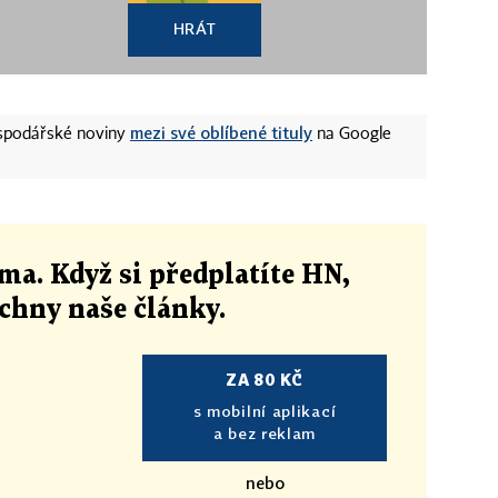
HRÁT
mezi své oblíbené tituly
ospodářské noviny
na Google
ma. Když si předplatíte HN,
echny naše články
.
ZA 80 KČ
s mobilní aplikací
a bez reklam
nebo