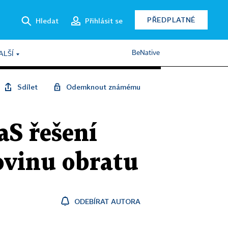
PŘEDPLATNÉ
Hledat
Přihlásit se
BeNative
ALŠÍ
Sdílet
Odemknout známému
aS řešení
ovinu obratu
ODEBÍRAT AUTORA