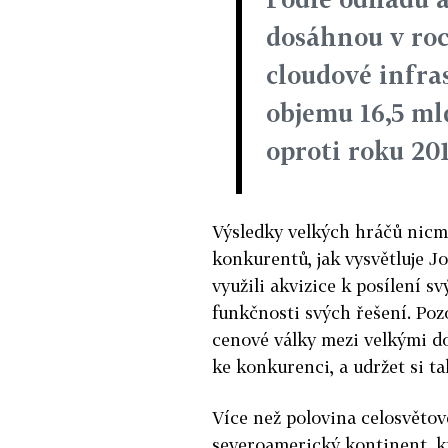
dosáhnou v roc
cloudové infra
objemu 16,5 ml
oproti roku 201
Výsledky velkých hráčů nicmé
konkurentů, jak vysvětluje J
využili akvizice k posílení 
funkčnosti svých řešení. Poz
cenové války mezi velkými d
ke konkurenci, a udržet si t
Více než polovina celosvěto
severoamerický kontinent, k