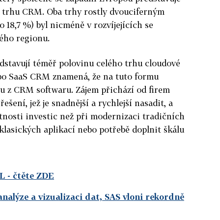
) trhu CRM. Oba trhy rostly dvouciferným
o 18,7 %) byl nicméně v rozvíjejících se
ého regionu.
ředstavují téměř polovinu celého trhu cloudové
a po SaaS CRM znamená, že na tuto formu
tu z CRM softwaru. Zájem přichází od firem
řešení, jež je snadnější a rychlejší nasadit, a
tnosti investic než při modernizaci tradičních
lasických aplikací nebo potřebě doplnit škálu
HL
- čtěte ZDE
nalýze a vizualizaci dat, SAS vloni rekordně