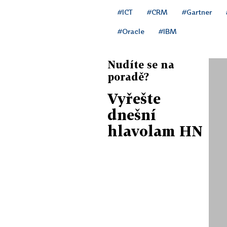
#ICT
#CRM
#Gartner
#Oracle
#IBM
Nudíte se na
poradě?
Vyřešte
dnešní
hlavolam HN