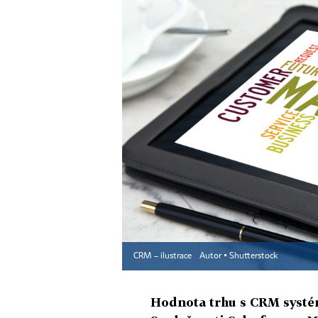
CRM – ilustrace
Autor ▪
Shutterstock
Hodnota trhu s CRM systém