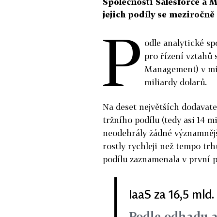
Společnosti Salesforce a M
jejich podíly se meziročně 
P
odle analytické sp
pro řízení vztahů
Management) v min
miliardy dolarů.
Na deset největších dodavat
tržního podílu (tedy asi 14 mi
neodehrály žádné významnějš
rostly rychleji než tempo trh
podílu zaznamenala v první p
IaaS za 16,5 mld.
Podle odhadu a