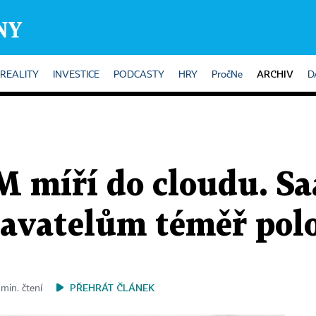
ARCHIV
REALITY
INVESTICE
PODCASTY
HRY
PročNe
D
 míří do cloudu. Sa
davatelům téměř pol
PŘEHRÁT ČLÁNEK
min. čtení