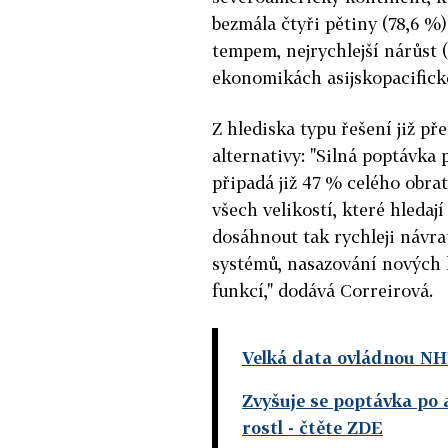
bezmála čtyři pětiny (78,6 %
tempem, nejrychlejší nárůst (
ekonomikách asijskopacifick
Z hlediska typu řešení již p
alternativy: "Silná poptávk
připadá již 47 % celého obra
všech velikostí, které hledají 
dosáhnout tak rychleji návra
systémů, nasazování nových k
funkcí," dodává Correirová.
Velká data ovládnou N
Zvyšuje se poptávka po a
rostl
- čtěte ZDE