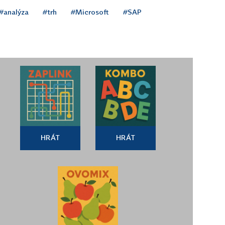
#analýza
#trh
#Microsoft
#SAP
HRÁT
HRÁT