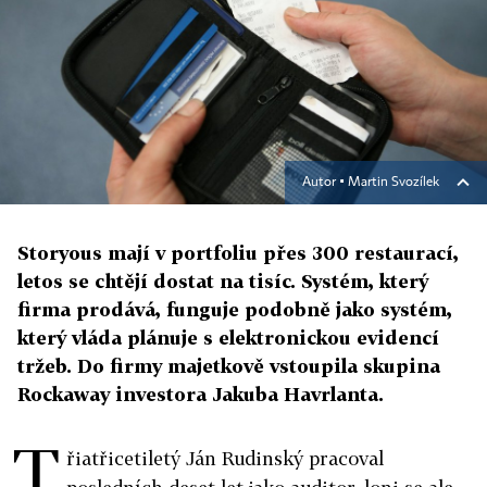
Autor ▪
Martin Svozílek
Storyous mají v portfoliu přes 300 restaurací,
letos se chtějí dostat na tisíc. Systém, který
firma prodává, funguje podobně jako systém,
který vláda plánuje s elektronickou evidencí
tržeb. Do firmy majetkově vstoupila skupina
Rockaway investora Jakuba Havrlanta.
T
řiatřicetiletý Ján Rudinský pracoval