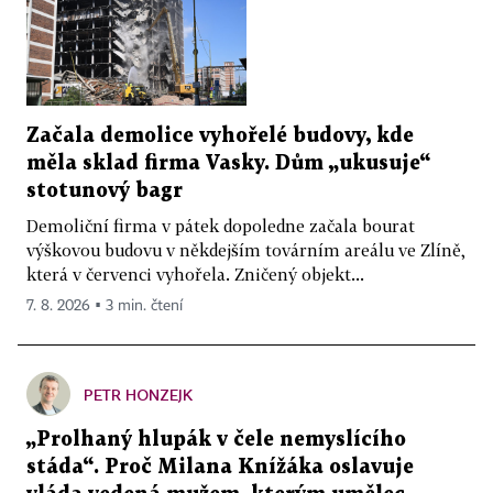
Začala demolice vyhořelé budovy, kde
měla sklad firma Vasky. Dům „ukusuje“
stotunový bagr
Demoliční firma v pátek dopoledne začala bourat
výškovou budovu v někdejším továrním areálu ve Zlíně,
která v červenci vyhořela. Zničený objekt...
7. 8. 2026 ▪ 3 min. čtení
PETR HONZEJK
„Prolhaný hlupák v čele nemyslícího
stáda“. Proč Milana Knížáka oslavuje