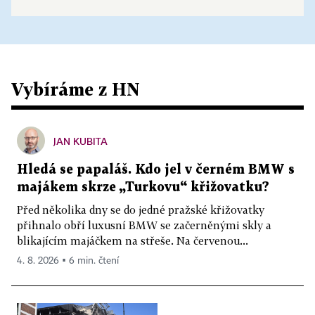
Vybíráme z HN
JAN KUBITA
Hledá se papaláš. Kdo jel v černém BMW s
majákem skrze „Turkovu“ křižovatku?
Před několika dny se do jedné pražské křižovatky
přihnalo obří luxusní BMW se začerněnými skly a
blikajícím majáčkem na střeše. Na červenou...
4. 8. 2026 ▪ 6 min. čtení