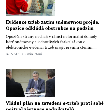
Evidence tržeb zatím sněmovnou projde.
Opozice odkládá obstrukce na podzim
Opoziční strany nechají v rámci neformální dohody
lídrů sněmovny a jednotlivých frakcí zákon o
elektronické evidenci tržeb projít prvním čtením....
16. 6. 2015 ▪ 3 min. čtení
Vládní plán na zavedení e-tržeb proti sobě
poštval zástupce podnikatelů