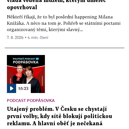
vláda vedená mužem, kterým umělec
opovrhoval
Někteří říkají, že to byl poslední happening Milana
Knížáka. A něco na tom je. Pohřeb se státními poctami
organizovaný těmi, kterými slavný...
7. 8. 2026 ▪ 4 min. čtení
55:23
PODCAST PODPÁSOVKA
Utajený problém. V Česku se chystají
první volby, kdy sítě blokují politickou
reklamu. A hlavní oběť je nečekaná