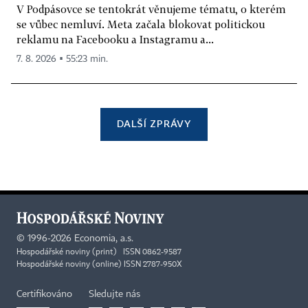
V Podpásovce se tentokrát věnujeme tématu, o kterém
se vůbec nemluví. Meta začala blokovat politickou
reklamu na Facebooku a Instagramu a...
7. 8. 2026 ▪ 55:23 min.
DALŠÍ ZPRÁVY
©
1996-2026
Economia, a.s.
Hospodářské noviny (print) ISSN 0862-9587
Hospodářské noviny (online) ISSN 2787-950X
Certifikováno
Sledujte nás