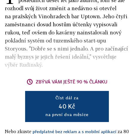
posledních deset let jako auditor, loni se ale
rozhodl svůj život změnit a nedávno si otevřel
na pražských Vinohradech bar Uptown. Jeho čtyři
zaměstnanci dosud hostům účtenky vypisovali
rukou, teď ovšem do kavárny nainstalovali nový
pokladní systém od tuzemského start-upu
Storyous. "Dobře se s nimi jednalo. A pro začínající
malý byznys je jejich řešení ideální," vysvětluje
výběr Rudinský.
ZBÝVÁ VÁM JEŠTĚ 90 % ČLÁNKU
Číst dál za
40 Kč
na první dva měsíce
Nebo zkuste
za 80
předplatné bez reklam a s mobilní aplikací