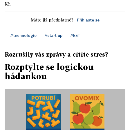
Kč.
Máte již předplatné?
Přihlaste se
#technologie
#start-up
#EET
Rozrušily vás zprávy a cítíte stres?
Rozptylte se logickou
hádankou