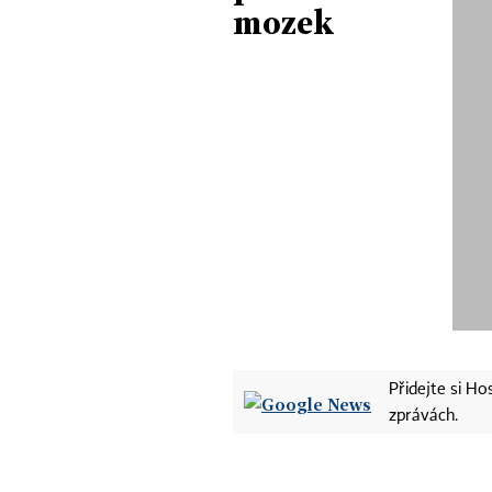
mozek
Přidejte si H
zprávách.