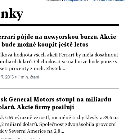
ánky
errari půjde na newyorskou burzu. Akcie
i bude možné koupit ještě letos
lková hodnota všech akcií Ferrari by měla dosáhnout
 miliard dolarů. Obchodovat se na burze bude pouze s
seti procenty z nich. Zbytek...
 7. 2015 ▪ 1 min. čtení
isk General Motors stoupl na miliardu
olarů. Akcie firmy posilují
sk GM výrazně vzrostl, nicméně tržby klesly z 39,6 na
,2 miliard dolarů. Společnost zdvonásobila provozní
sk v Severní Americe na 2,8...