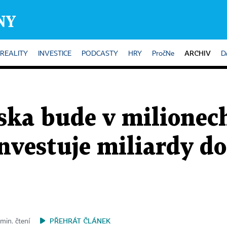
ARCHIV
REALITY
INVESTICE
PODCASTY
HRY
PročNe
D
eska bude v milionec
vestuje miliardy do
PŘEHRÁT ČLÁNEK
min. čtení