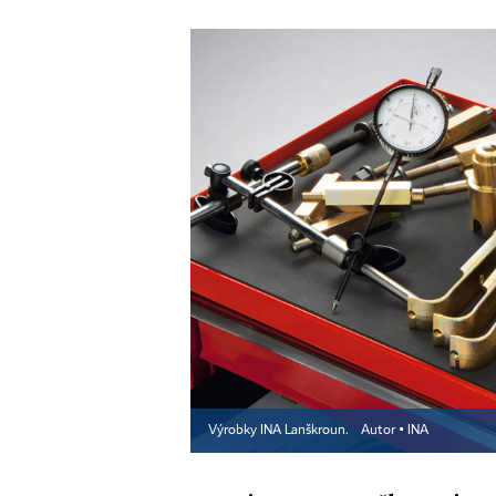
Výrobky INA Lanškroun.
Autor ▪
INA