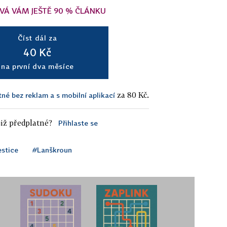
VÁ VÁM JEŠTĚ 90 % ČLÁNKU
Číst dál za
40 Kč
na první dva měsíce
za 80 Kč.
tné bez reklam a s mobilní aplikací
iž předplatné?
Přihlaste se
estice
#Lanškroun