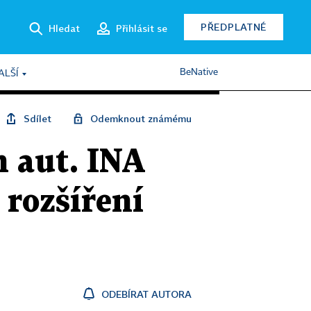
PŘEDPLATNÉ
Hledat
Přihlásit se
BeNative
ALŠÍ
Sdílet
Odemknout známému
h aut. INA
 rozšíření
ODEBÍRAT AUTORA