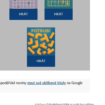
HRÁT
HRÁT
HRÁT
mezi své oblíbené tituly
ospodářské noviny
na Google
|
Předplatné HN+ je zcela bez reklam.