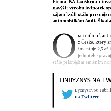
Firma INA Lanškroun invest
navýšit výrobu jednotek sp
zájem kvůli stále přísně
automobilkám Audi, Škoda
O
sm milionů aut 
z Česka, který s
investuje 2,5 až
jednotek spravuj
stále přísnějším emisním n
HNBYZNYS NA TW
Byznysovou rubr
na Twitteru
.