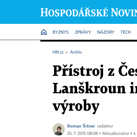
HOME
BYZNYS
ZPRÁVY
NÁZORY
TECH
HN.cz
›
Archiv
Přístroj z Č
Lanškroun in
výroby
Roman Šitner
redaktor
25. 7. 2015 08:08 ▪ Aktualizováno ▪ 4 