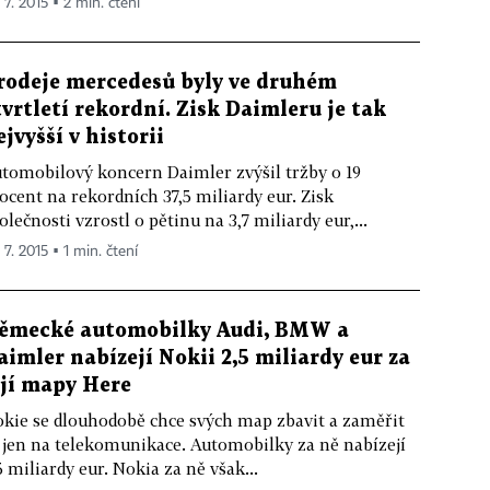
 7. 2015 ▪ 2 min. čtení
rodeje mercedesů byly ve druhém
tvrtletí rekordní. Zisk Daimleru je tak
ejvyšší v historii
tomobilový koncern Daimler zvýšil tržby o 19
ocent na rekordních 37,5 miliardy eur. Zisk
olečnosti vzrostl o pětinu na 3,7 miliardy eur,...
 7. 2015 ▪ 1 min. čtení
ěmecké automobilky Audi, BMW a
aimler nabízejí Nokii 2,5 miliardy eur za
ejí mapy Here
kie se dlouhodobě chce svých map zbavit a zaměřit
 jen na telekomunikace. Automobilky za ně nabízejí
5 miliardy eur. Nokia za ně však...