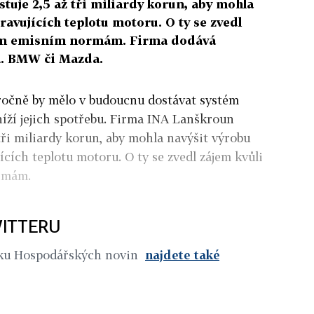
uje 2,5 až tři miliardy korun, aby mohla
ravujících teplotu motoru. O ty se zvedl
jším emisním normám. Firma dodává
. BMW či Mazda.
ročně by mělo v budoucnu dostávat systém
níží jejich spotřebu. Firma INA Lanškroun
 tři miliardy korun, aby mohla navýšit výrobu
ících teplotu motoru. O ty se zvedl zájem kvůli
ormám.
ITTERU
iku Hospodářských novin
najdete také