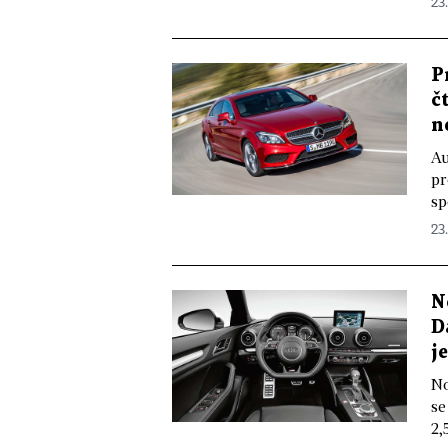
23.
P
č
n
Au
pr
sp
23.
N
D
j
No
se
2,