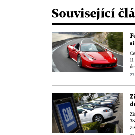
Související čl
F
s
Ce
11
de
23.
Z
d
Zi
38
zi