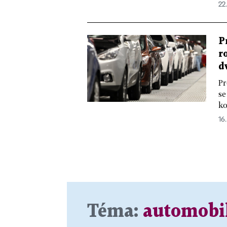
22.
P
r
d
Pr
se
ko
16.
Téma:
automobi