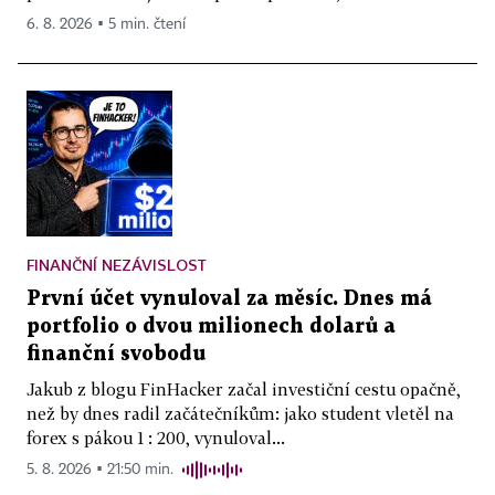
6. 8. 2026 ▪ 5 min. čtení
FINANČNÍ NEZÁVISLOST
První účet vynuloval za měsíc. Dnes má
portfolio o dvou milionech dolarů a
finanční svobodu
Jakub z blogu FinHacker začal investiční cestu opačně,
než by dnes radil začátečníkům: jako student vletěl na
forex s pákou 1 : 200, vynuloval...
5. 8. 2026 ▪ 21:50 min.