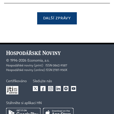
DALŠÍ ZPRÁVY
©
1996-2026
Economia, a.s.
Hospodářské noviny (print) ISSN 0862-9587
Hospodářské noviny (online) ISSN 2787-950X
Certifikováno
Sledujte nás
Stáhněte si aplikaci HN