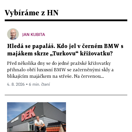
Vybíráme z HN
JAN KUBITA
Hledá se papaláš. Kdo jel v černém BMW s
majákem skrze „Turkovu“ křižovatku?
Před několika dny se do jedné pražské křižovatky
přihnalo obří luxusní BMW se začerněnými skly a
blikajícím majáčkem na střeše. Na červenou...
4. 8. 2026 ▪ 6 min. čtení