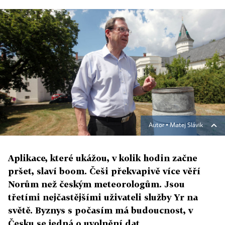
Autor ▪
Matej Slávik
Aplikace, které ukážou, v kolik hodin začne
pršet, slaví boom. Češi překvapivě více věří
Norům než českým meteorologům. Jsou
třetími nejčastějšími uživateli služby Yr na
světě. Byznys s počasím má budoucnost, v
Česku se jedná o uvolnění dat.