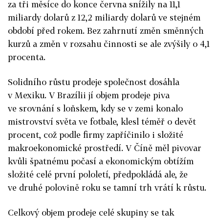
za tři měsíce do konce června snížily na 11,1
miliardy dolarů z 12,2 miliardy dolarů ve stejném
období před rokem. Bez zahrnutí změn směnných
kurzů a změn v rozsahu činnosti se ale zvýšily o 4,1
procenta.
Solidního růstu prodeje společnost dosáhla
v Mexiku. V Brazílii jí objem prodeje piva
ve srovnání s loňskem, kdy se v zemi konalo
mistrovství světa ve fotbale, klesl téměř o devět
procent, což podle firmy zapříčinilo i složité
makroekonomické prostředí. V Číně měl pivovar
kvůli špatnému počasí a ekonomickým obtížím
složité celé první pololetí, předpokládá ale, že
ve druhé polovině roku se tamní trh vrátí k růstu.
Celkový objem prodeje celé skupiny se tak