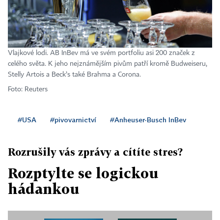
Vlajkové lodi. AB InBev má ve svém portfoliu asi 200 značek z
celého světa. K jeho nejznámějším pivům patří kromě Budweiseru,
Stelly Artois a Beck’s také Brahma a Corona.
Foto: Reuters
#USA
#pivovarnictví
#Anheuser-Busch InBev
Rozrušily vás zprávy a cítíte stres?
Rozptylte se logickou
hádankou