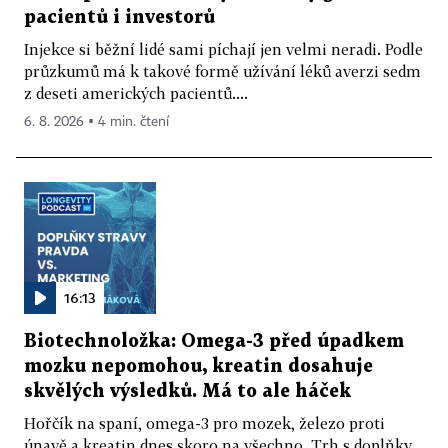
pacientů i investorů
Injekce si běžní lidé sami píchají jen velmi neradi. Podle
průzkumů má k takové formě užívání léků averzi sedm
z deseti amerických pacientů....
6. 8. 2026 ▪ 4 min. čtení
16:13
Biotechnoložka: Omega-3 před úpadkem
mozku nepomohou, kreatin dosahuje
skvělých výsledků. Má to ale háček
Hořčík na spaní, omega-3 pro mozek, železo proti
únavě a kreatin dnes skoro na všechno. Trh s doplňky