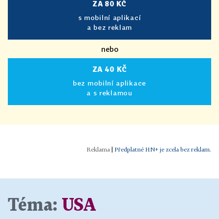
ZA 80 KČ
s mobilní aplikací
a bez reklam
nebo
ZA 40 KČ
bez mobilní aplikace
a s reklamou
|
Předplatné HN+ je zcela bez reklam.
Téma:
USA