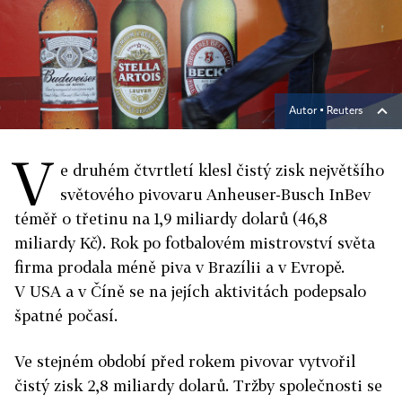
Autor ▪
Reuters
V
e druhém čtvrtletí klesl čistý zisk největšího
světového pivovaru Anheuser-Busch InBev
téměř o třetinu na 1,9 miliardy dolarů (46,8
miliardy Kč). Rok po fotbalovém mistrovství světa
firma prodala méně piva v Brazílii a v Evropě.
V USA a v Číně se na jejích aktivitách podepsalo
špatné počasí.
Ve stejném období před rokem pivovar vytvořil
čistý zisk 2,8 miliardy dolarů. Tržby společnosti se