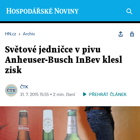
HN.cz
›
Archiv
Světové jedničce v pivu
Anheuser-Busch InBev klesl
zisk
ČTK
PŘEHRÁT ČLÁNEK
31. 7. 2015 15:55 ▪ 2 min. čtení