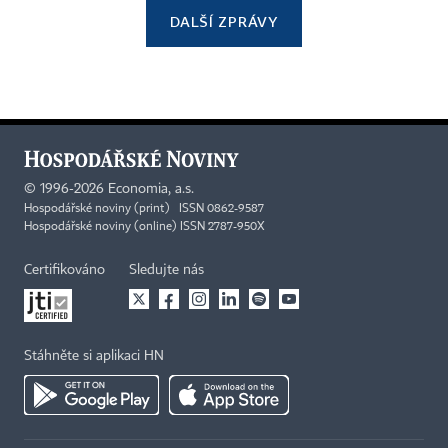
DALŠÍ ZPRÁVY
©
1996-2026
Economia, a.s.
Hospodářské noviny (print) ISSN 0862-9587
Hospodářské noviny (online) ISSN 2787-950X
Certifikováno
Sledujte nás
Stáhněte si aplikaci HN