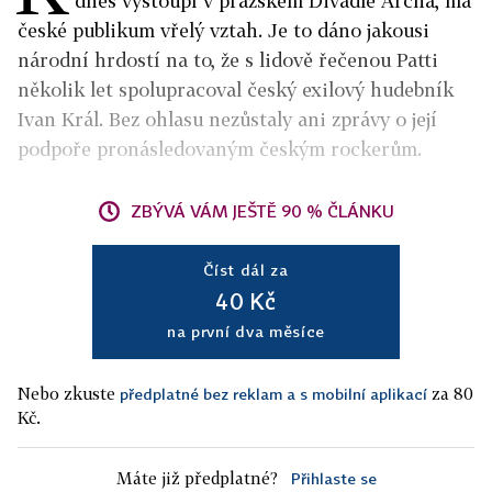
dnes vystoupí v pražském Divadle Archa, má
české publikum vřelý vztah. Je to dáno jakousi
národní hrdostí na to, že s lidově řečenou Patti
několik let spolupracoval český exilový hudebník
Ivan Král. Bez ohlasu nezůstaly ani zprávy o její
podpoře pronásledovaným českým rockerům.
ZBÝVÁ VÁM JEŠTĚ 90 % ČLÁNKU
Číst dál za
40 Kč
na první dva měsíce
Nebo zkuste
za 80
předplatné bez reklam a s mobilní aplikací
Kč.
Máte již předplatné?
Přihlaste se