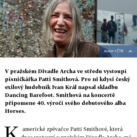
Autor ▪
ČTK
V pražském Divadle Archa ve středu vystoupí
písničkářka Patti Smithová. Pro ni kdysi český
exilový hudebník Ivan Král napsal skladbu
Dancing Barefoot. Smithová na koncertě
připomene 40. výročí svého debutového alba
Horses.
K
americké zpěvačce Patti Smithové, která