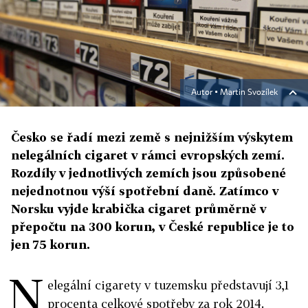
Autor ▪
Martin Svozílek
Česko se řadí mezi země s nejnižším výskytem
nelegálních cigaret v rámci evropských zemí.
Rozdíly v jednotlivých zemích jsou způsobené
nejednotnou výší spotřební daně. Zatímco v
Norsku vyjde krabička cigaret průměrně v
přepočtu na 300 korun, v České republice je to
jen 75 korun.
N
elegální cigarety v tuzemsku představují 3,1
procenta celkové spotřeby za rok 2014.