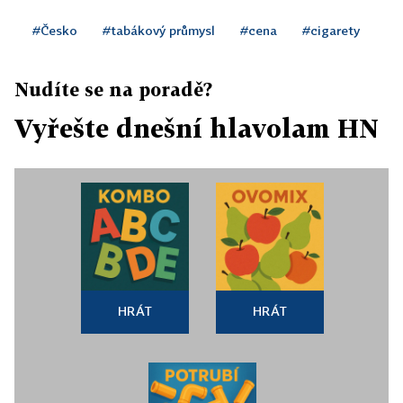
#Česko
#tabákový průmysl
#cena
#cigarety
Nudíte se na poradě?
Vyřešte dnešní hlavolam HN
HRÁT
HRÁT