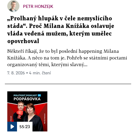
PETR HONZEJK
„Prolhaný hlupák v čele nemyslícího
stáda“. Proč Milana Knížáka oslavuje
vláda vedená mužem, kterým umělec
opovrhoval
Někteří říkají, že to byl poslední happening Milana
Knížáka. A něco na tom je. Pohřeb se státními poctami
organizovaný těmi, kterými slavný...
7. 8. 2026 ▪ 4 min. čtení
55:23