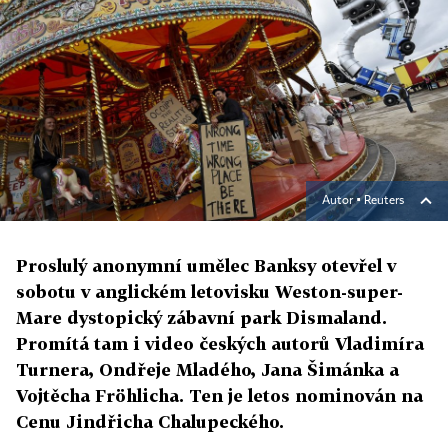
Autor ▪
Reuters
Proslulý anonymní umělec Banksy otevřel v
sobotu v anglickém letovisku Weston-super-
Mare dystopický zábavní park Dismaland.
Promítá tam i video českých autorů Vladimíra
Turnera, Ondřeje Mladého, Jana Šimánka a
Vojtěcha Fröhlicha. Ten je letos nominován na
Cenu Jindřicha Chalupeckého.