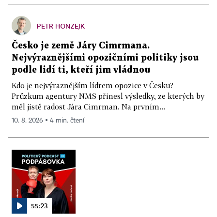
PETR HONZEJK
Česko je země Járy Cimrmana.
Nejvýraznějšími opozičními politiky jsou
podle lidí ti, kteří jim vládnou
Kdo je nejvýraznějším lídrem opozice v Česku?
Průzkum agentury NMS přinesl výsledky, ze kterých by
měl jistě radost Jára Cimrman. Na prvním...
10. 8. 2026 ▪ 4 min. čtení
55:23