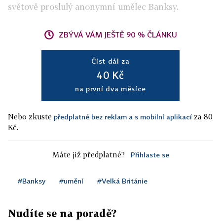
světově proslulý anonymní umělec Banksy.
ZBÝVÁ VÁM JEŠTĚ 90 % ČLÁNKU
Číst dál za
40 Kč
na první dva měsíce
Nebo zkuste
za 80
předplatné bez reklam a s mobilní aplikací
Kč.
Máte již předplatné?
Přihlaste se
#Banksy
#umění
#Velká Británie
Nudíte se na poradě?