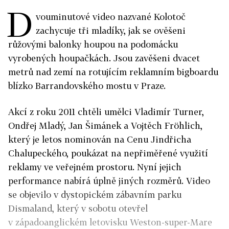
D
vouminutové video nazvané Kolotoč
zachycuje tři mladíky, jak se ověšeni
růžovými balonky houpou na podomácku
vyrobených houpačkách. Jsou zavěšeni dvacet
metrů nad zemí na rotujícím reklamním bigboardu
blízko Barrandovského mostu v Praze.
Akcí z roku 2011 chtěli umělci Vladimír Turner,
Ondřej Mladý, Jan Šimánek a Vojtěch Fröhlich,
který je letos nominován na Cenu Jindřicha
Chalupeckého, poukázat na nepřiměřené využití
reklamy ve veřejném prostoru. Nyní jejich
performance nabírá úplně jiných rozměrů. Video
se objevilo v dystopickém zábavním parku
Dismaland, který v sobotu otevřel
v západoanglickém letovisku Weston-super-Mare