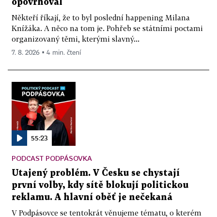
opovrhoval
Někteří říkají, že to byl poslední happening Milana
Knížáka. A něco na tom je. Pohřeb se státními poctami
organizovaný těmi, kterými slavný...
7. 8. 2026 ▪ 4 min. čtení
55:23
PODCAST PODPÁSOVKA
Utajený problém. V Česku se chystají
první volby, kdy sítě blokují politickou
reklamu. A hlavní oběť je nečekaná
V Podpásovce se tentokrát věnujeme tématu, o kterém