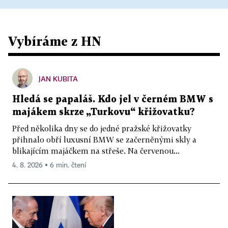
Vybíráme z HN
JAN KUBITA
Hledá se papaláš. Kdo jel v černém BMW s
majákem skrze „Turkovu“ křižovatku?
Před několika dny se do jedné pražské křižovatky
přihnalo obří luxusní BMW se začerněnými skly a
blikajícím majáčkem na střeše. Na červenou...
4. 8. 2026 ▪ 6 min. čtení