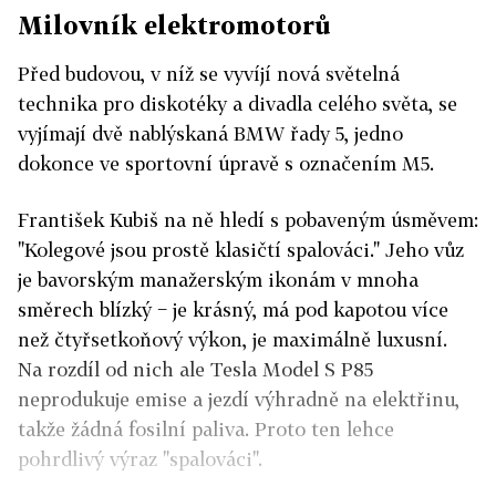
Milovník elektromotorů
Před budovou, v níž se vyvíjí nová světelná
technika pro diskotéky a divadla celého světa, se
vyjímají dvě nablýskaná BMW řady 5, jedno
dokonce ve sportovní úpravě s označením M5.
František Kubiš na ně hledí s pobaveným úsměvem:
"Kolegové jsou prostě klasičtí spalováci." Jeho vůz
je bavorským manažerským ikonám v mnoha
směrech blízký − je krásný, má pod kapotou více
než čtyřsetkoňový výkon, je maximálně luxusní.
Na rozdíl od nich ale Tesla Model S P85
neprodukuje emise a jezdí výhradně na elektřinu,
takže žádná fosilní paliva. Proto ten lehce
pohrdlivý výraz "spalováci".