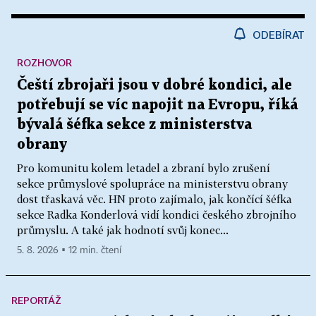
ODEBÍRAT
ROZHOVOR
Čeští zbrojaři jsou v dobré kondici, ale
potřebují se víc napojit na Evropu, říká
bývalá šéfka sekce z ministerstva
obrany
Pro komunitu kolem letadel a zbraní bylo zrušení
sekce průmyslové spolupráce na ministerstvu obrany
dost třaskavá věc. HN proto zajímalo, jak končící šéfka
sekce Radka Konderlová vidí kondici českého zbrojního
průmyslu. A také jak hodnotí svůj konec...
5. 8. 2026 ▪ 12 min. čtení
REPORTÁŽ