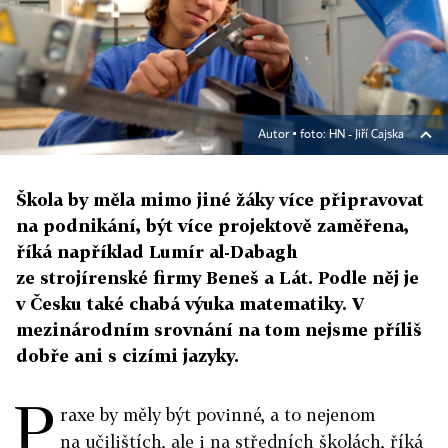
Autor ▪
foto: HN - Jiří Cajska
Škola by měla mimo jiné žáky více připravovat
na podnikání, být více projektově zaměřena,
říká například Lumír al-Dabagh
ze strojírenské firmy Beneš a Lát. Podle něj je
v Česku také chabá výuka matematiky. V
mezinárodním srovnání na tom nejsme příliš
dobře ani s cizími jazyky.
P
raxe by měly být povinné, a to nejenom
na učilištích, ale i na středních školách, říká