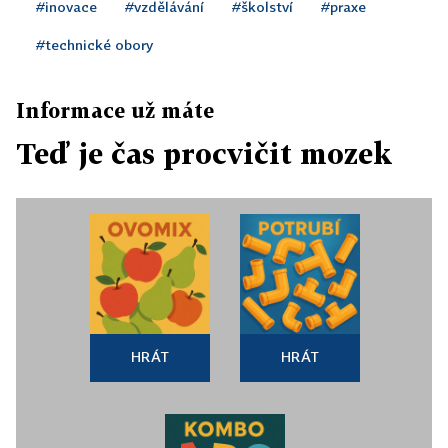
#inovace
#vzdělávání
#školství
#praxe
#technické obory
Informace už máte
Teď je čas procvičit mozek
HRÁT
HRÁT