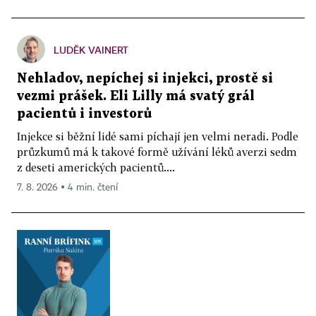
LUDĚK VAINERT
Nehladov, nepíchej si injekci, prostě si
vezmi prášek. Eli Lilly má svatý grál
pacientů i investorů
Injekce si běžní lidé sami píchají jen velmi neradi. Podle
průzkumů má k takové formě užívání léků averzi sedm
z deseti amerických pacientů....
7. 8. 2026 ▪ 4 min. čtení