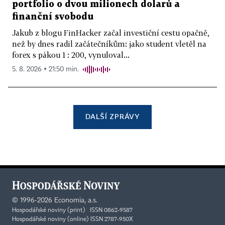
portfolio o dvou milionech dolarů a
finanční svobodu
Jakub z blogu FinHacker začal investiční cestu opačně,
než by dnes radil začátečníkům: jako student vletěl na
forex s pákou 1 : 200, vynuloval...
5. 8. 2026 ▪ 21:50 min.
DALŠÍ ZPRÁVY
©
1996-2026
Economia, a.s.
Hospodářské noviny (print) ISSN 0862-9587
Hospodářské noviny (online) ISSN 2787-950X