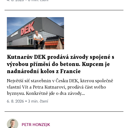
4. 8. 2026 ▪ 6 min. čtení
Kutnarův DEK prodává závody spojené s
výrobou příměsí do betonu. Kupcem je
nadnárodní kolos z Francie
Největší síť stavebnin v Česku DEK, kterou společně
vlastní Vít a Petra Kutnarovi, prodává část svého
byznysu. Konkrétně jde o dva závody...
6. 8. 2026 ▪ 3 min. čtení
PETR HONZEJK