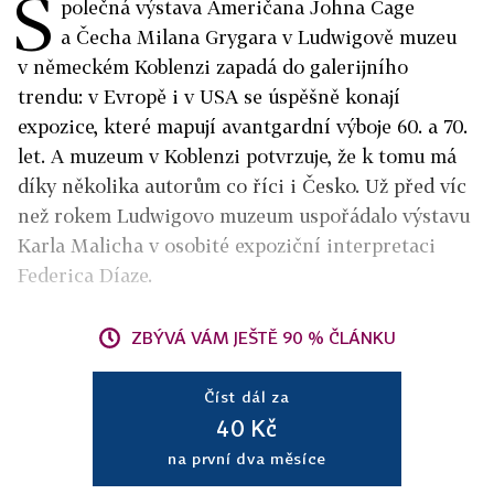
S
polečná výstava Američana Johna Cage
a Čecha Milana Grygara v Ludwigově muzeu
v německém Koblenzi zapadá do galerijního
trendu: v Evropě i v USA se úspěšně konají
expozice, které mapují avantgardní výboje 60. a 70.
let. A muzeum v Koblenzi potvrzuje, že k tomu má
díky několika autorům co říci i Česko. Už před víc
než rokem Ludwigovo muzeum uspořádalo výstavu
Karla Malicha v osobité expoziční interpretaci
Federica Díaze.
ZBÝVÁ VÁM JEŠTĚ 90 % ČLÁNKU
Číst dál za
40 Kč
na první dva měsíce