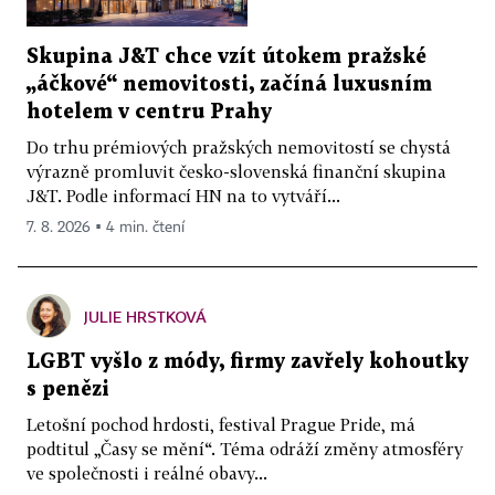
Skupina J&T chce vzít útokem pražské
„áčkové“ nemovitosti, začíná luxusním
hotelem v centru Prahy
Do trhu prémiových pražských nemovitostí se chystá
výrazně promluvit česko-slovenská finanční skupina
J&T. Podle informací HN na to vytváří...
7. 8. 2026 ▪ 4 min. čtení
JULIE HRSTKOVÁ
LGBT vyšlo z módy, firmy zavřely kohoutky
s penězi
Letošní pochod hrdosti, festival Prague Pride, má
podtitul „Časy se mění“. Téma odráží změny atmosféry
ve společnosti i reálné obavy...