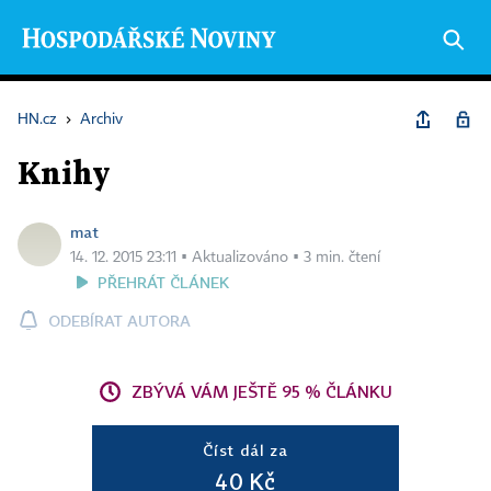
HN.cz
›
Archiv
Knihy
mat
14. 12. 2015 23:11 ▪ Aktualizováno ▪ 3 min. čtení
PŘEHRÁT ČLÁNEK
ODEBÍRAT AUTORA
ZBÝVÁ VÁM JEŠTĚ 95 % ČLÁNKU
Číst dál za
40 Kč