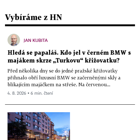
Vybíráme z HN
JAN KUBITA
Hledá se papaláš. Kdo jel v černém BMW s
majákem skrze „Turkovu“ křižovatku?
Před několika dny se do jedné pražské křižovatky
přihnalo obří luxusní BMW se začerněnými skly a
blikajícím majáčkem na střeše. Na červenou...
4. 8. 2026 ▪ 6 min. čtení