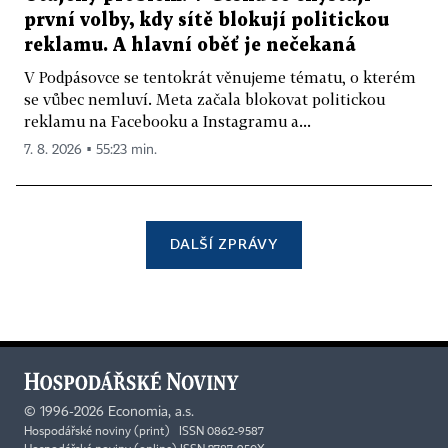
první volby, kdy sítě blokují politickou
reklamu. A hlavní oběť je nečekaná
V Podpásovce se tentokrát věnujeme tématu, o kterém
se vůbec nemluví. Meta začala blokovat politickou
reklamu na Facebooku a Instagramu a...
7. 8. 2026 ▪ 55:23 min.
DALŠÍ ZPRÁVY
©
1996-2026
Economia, a.s.
Hospodářské noviny (print) ISSN 0862-9587