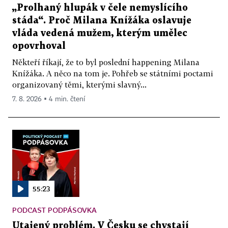
„Prolhaný hlupák v čele nemyslícího
stáda“. Proč Milana Knížáka oslavuje
vláda vedená mužem, kterým umělec
opovrhoval
Někteří říkají, že to byl poslední happening Milana
Knížáka. A něco na tom je. Pohřeb se státními poctami
organizovaný těmi, kterými slavný...
7. 8. 2026 ▪ 4 min. čtení
55:23
PODCAST PODPÁSOVKA
Utajený problém. V Česku se chystají