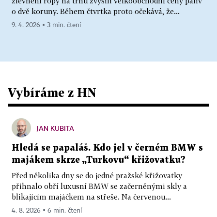
zlevnění ropy na trhu zvýšili velkoobchodní ceny paliv
o dvě koruny. Během čtvrtka proto očekává, že...
9. 4. 2026 ▪ 3 min. čtení
Vybíráme z HN
JAN KUBITA
Hledá se papaláš. Kdo jel v černém BMW s
majákem skrze „Turkovu“ křižovatku?
Před několika dny se do jedné pražské křižovatky
přihnalo obří luxusní BMW se začerněnými skly a
blikajícím majáčkem na střeše. Na červenou...
4. 8. 2026 ▪ 6 min. čtení