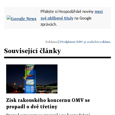
mezi
Přidejte si Hospodářské noviny
své oblíbené tituly
na Google
zprávách.
|
Předplatné HN+ je zcela bez reklam.
Související články
Zisk rakouského koncernu OMV se
propadl o dvě třetiny
Propad ceny ropy se projevil i na hospodaření