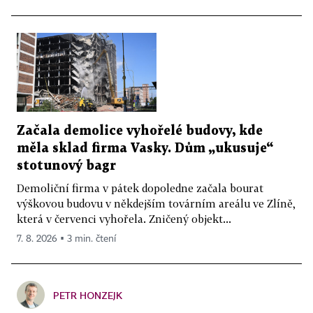
Začala demolice vyhořelé budovy, kde
měla sklad firma Vasky. Dům „ukusuje“
stotunový bagr
Demoliční firma v pátek dopoledne začala bourat
výškovou budovu v někdejším továrním areálu ve Zlíně,
která v červenci vyhořela. Zničený objekt...
7. 8. 2026 ▪ 3 min. čtení
PETR HONZEJK