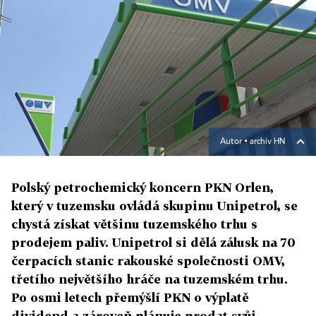
Autor ▪
archiv HN
Polský petrochemický koncern PKN Orlen,
který v tuzemsku ovládá skupinu Unipetrol, se
chystá získat většinu tuzemského trhu s
prodejem paliv. Unipetrol si dělá zálusk na 70
čerpacích stanic rakouské společnosti OMV,
třetího největšího hráče na tuzemském trhu.
Po osmi letech přemýšlí PKN o výplatě
dividend a zároveň plánuje prodat svůj