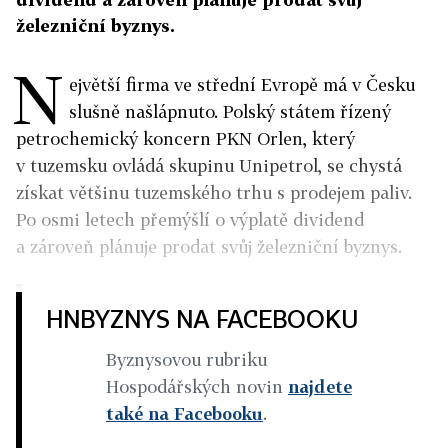
železniční byznys.
N
ejvětší firma ve střední Evropě má v Česku
slušně našlápnuto. Polský státem řízený
petrochemický koncern PKN Orlen, který
v tuzemsku ovládá skupinu Unipetrol, se chystá
získat většinu tuzemského trhu s prodejem paliv.
Po osmi letech přemýšlí o výplatě dividend
a zároveň plánuje prodat svůj železniční byznys.
HNBYZNYS NA FACEBOOKU
Byznysovou rubriku
Hospodářských novin
najdete
také na Facebooku
.