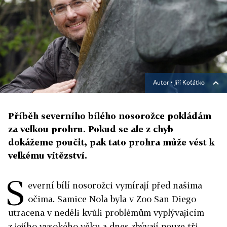
Autor ▪
Jiří Koťátko
Příběh severního bílého nosorožce pokládám
za velkou prohru. Pokud se ale z chyb
dokážeme poučit, pak tato prohra může vést k
velkému vítězství.
S
everní bílí nosorožci vymírají před našima
očima. Samice Nola byla v Zoo San Diego
utracena v neděli kvůli problémům vyplývajícím
z jejího vysokého věku a dnes zbývají pouze tři