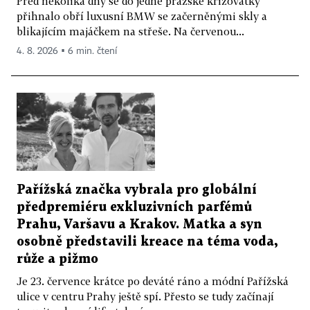
Před několika dny se do jedné pražské křižovatky
přihnalo obří luxusní BMW se začerněnými skly a
blikajícím majáčkem na střeše. Na červenou...
4. 8. 2026 ▪ 6 min. čtení
Pařížská značka vybrala pro globální
předpremiéru exkluzivních parfémů
Prahu, Varšavu a Krakov. Matka a syn
osobně představili kreace na téma voda,
růže a pižmo
Je 23. července krátce po deváté ráno a módní Pařížská
ulice v centru Prahy ještě spí. Přesto se tudy začínají