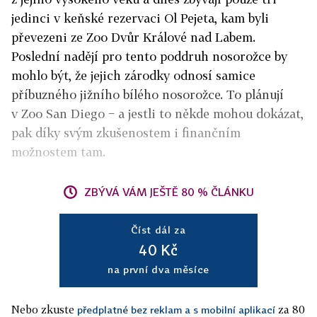
jedinci v keňské rezervaci Ol Pejeta, kam byli
převezeni ze Zoo Dvůr Králové nad Labem.
Poslední nadějí pro tento poddruh nosorožce by
mohlo být, že jejich zárodky odnosí samice
příbuzného jižního bílého nosorožce. To plánují
v Zoo San Diego − a jestli to někde mohou dokázat,
pak díky svým zkušenostem i finančním
možnostem tam.
ZBÝVÁ VÁM JEŠTĚ 80 % ČLÁNKU
Číst dál za
40 Kč
na první dva měsíce
Nebo zkuste
za 80
předplatné bez reklam a s mobilní aplikací