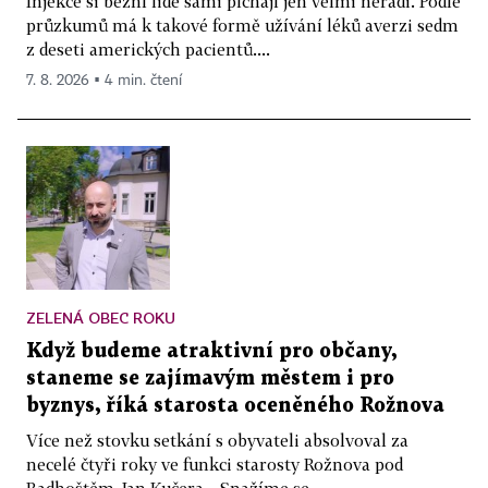
Injekce si běžní lidé sami píchají jen velmi neradi. Podle
průzkumů má k takové formě užívání léků averzi sedm
z deseti amerických pacientů....
7. 8. 2026 ▪ 4 min. čtení
ZELENÁ OBEC ROKU
Když budeme atraktivní pro občany,
staneme se zajímavým městem i pro
byznys, říká starosta oceněného Rožnova
Více než stovku setkání s obyvateli absolvoval za
necelé čtyři roky ve funkci starosty Rožnova pod
Radhoštěm Jan Kučera. „Snažíme se...