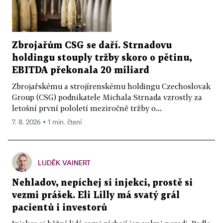
Zbrojařům CSG se daří. Strnadovu
holdingu stouply tržby skoro o pětinu,
EBITDA překonala 20 miliard
Zbrojařskému a strojírenskému holdingu Czechoslovak
Group (CSG) podnikatele Michala Strnada vzrostly za
letošní první pololetí meziročně tržby o...
7. 8. 2026 ▪ 1 min. čtení
LUDĚK VAINERT
Nehladov, nepíchej si injekci, prostě si
vezmi prášek. Eli Lilly má svatý grál
pacientů i investorů