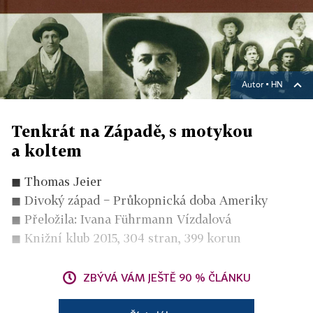
Autor ▪
HN
Tenkrát na Západě, s motykou
a koltem
◼ Thomas Jeier
◼ Divoký západ − Průkopnická doba Ameriky
◼ Přeložila: Ivana Führmann Vízdalová
◼ Knižní klub 2015, 304 stran, 399 korun
ZBÝVÁ VÁM JEŠTĚ 90 % ČLÁNKU