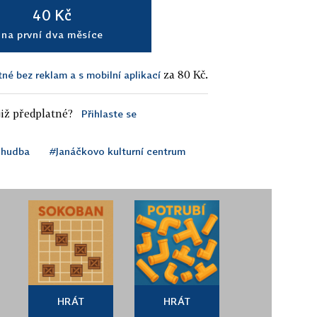
40 Kč
na první dva měsíce
za 80 Kč.
tné bez reklam a s mobilní aplikací
iž předplatné?
Přihlaste se
 hudba
#Janáčkovo kulturní centrum
HRÁT
HRÁT