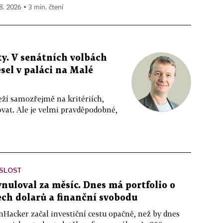
 8. 2026 ▪ 3 min. čtení
y. V senátních volbách
sel v paláci na Malé
eží samozřejmě na kritériích,
vat. Ale je velmi pravděpodobné,
ISLOST
ynuloval za měsíc. Dnes má portfolio o
ch dolarů a finanční svobodu
nHacker začal investiční cestu opačně, než by dnes