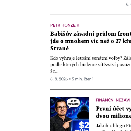
6.
PETR HONZEJK
Babišův zásadní průlom front
jde o mnohem víc než o 27 kře
Straně
Kdo vyhraje letošní senátní volby? Zál
podle kterých budeme vítězství posuzo
že...
6. 8. 2026 ▪ 5 min. čtení
FINANČNÍ NEZÁV
První účet v
dvou milione
Jakub z blogu Fi