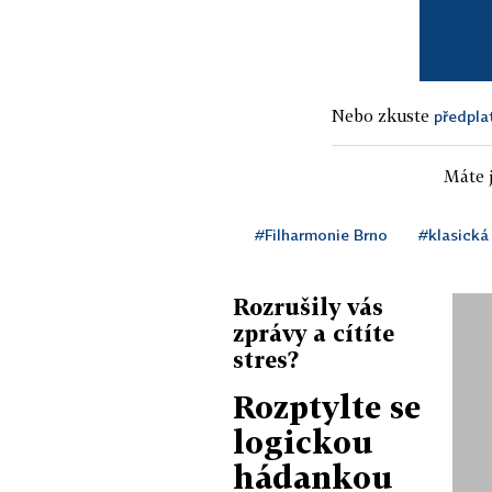
Nebo zkuste
předpla
Máte j
#Filharmonie Brno
#klasická
Rozrušily vás
zprávy a cítíte
stres?
Rozptylte se
logickou
hádankou