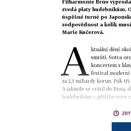
Filharmonie Brno vyprodala
zvedá platy hudebníkům. O
úspěšné turné po Japonsku
zodpovědnost a kolik musí
Marie Kučerová.
A
ktuální dění oko
smrští. Sotva or
koncertem s kla
festival moderní
za 1,3 miliardy korun. Pak t
A jakmile se vrátil do Brna, 
hudebníkům v příštím roce zv
ZBÝ