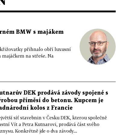
N
 černém BMW s majákem
 křižovatky přihnalo obří luxusní
m majáčkem na střeše. Na
utnarův DEK prodává závody spojené s
ýrobou příměsí do betonu. Kupcem je
adnárodní kolos z Francie
jvětší síť stavebnin v Česku DEK, kterou společně
astní Vít a Petra Kutnarovi, prodává část svého
znysu. Konkrétně jde o dva závody...