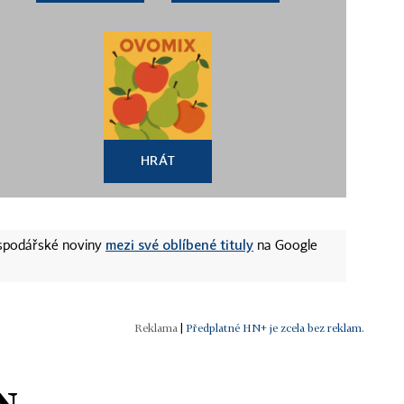
HRÁT
mezi své oblíbené tituly
ospodářské noviny
na Google
|
Předplatné HN+ je zcela bez reklam.