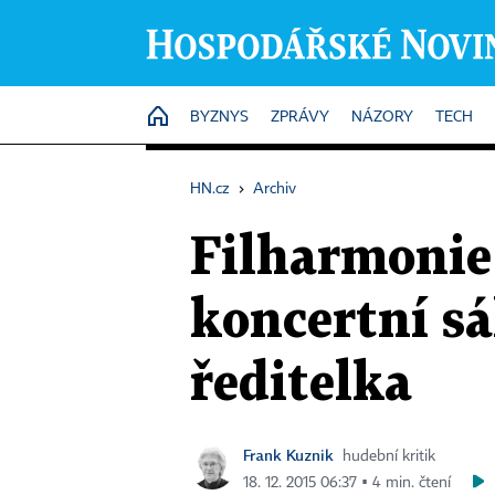
HOME
BYZNYS
ZPRÁVY
NÁZORY
TECH
HN.cz
›
Archiv
Filharmonie 
koncertní sá
ředitelka
Frank Kuznik
hudební kritik
18. 12. 2015 06:37 ▪ 4 min. čtení