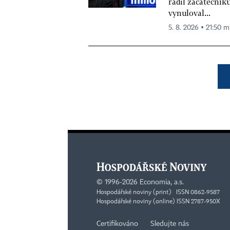
radil začátečníků
vynuloval...
5. 8. 2026 ▪ 21:50 m
©
1996-2026
Economia, a.s.
Hospodářské noviny (print) ISSN 0862-9587
Hospodářské noviny (online) ISSN 2787-950X
Certifikováno
Sledujte nás