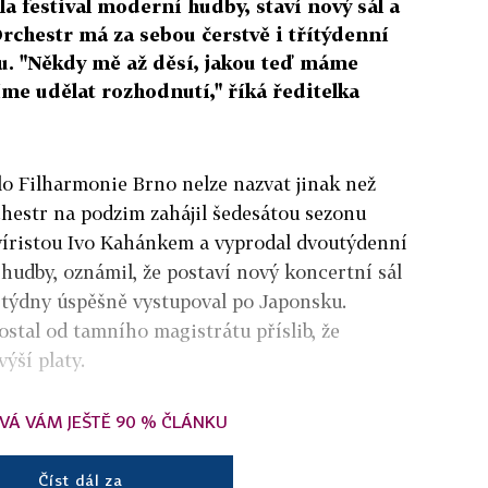
 festival moderní hudby, staví nový sál a
rchestr má za sebou čerstvě i třítýdenní
. "Někdy mě až děsí, jakou teď máme
me udělat rozhodnutí," říká ředitelka
lo Filharmonie Brno nelze nazvat jinak než
chestr na podzim zahájil šedesátou sezonu
víristou Ivo Kahánkem a vyprodal dvoutýdenní
 hudby, oznámil, že postaví nový koncertní sál
ři týdny úspěšně vystupoval po Japonsku.
dostal od tamního magistrátu příslib, že
ýší platy.
VÁ VÁM JEŠTĚ 90 % ČLÁNKU
Číst dál za