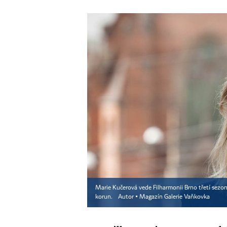
Marie Kučerová vede Filharmonii Brno třetí sezonu
korun.
Autor ▪
Magazín Galerie Vaňkovka