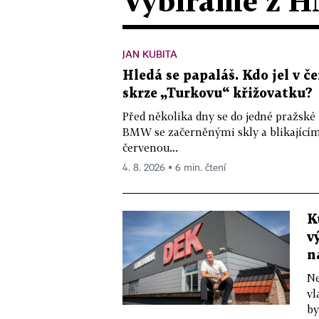
Vybíráme z H
JAN KUBITA
Hledá se papaláš. Kdo jel v
skrze „Turkovu“ křižovatku?
Před několika dny se do jedné pražské
BMW se začerněnými skly a blikající
červenou...
4. 8. 2026 ▪ 6 min. čtení
K
v
n
Ne
vl
by