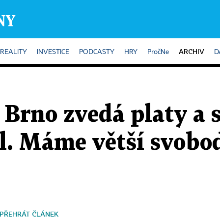
ARCHIV
REALITY
INVESTICE
PODCASTY
HRY
PročNe
D
Brno zvedá platy a s
l. Máme větší svobod
PŘEHRÁT ČLÁNEK