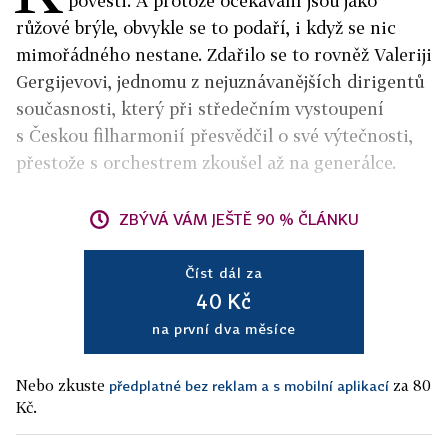
pověsti. A protože očekávání jsou jako
růžové brýle, obvykle se to podaří, i když se nic
mimořádného nestane. Zdařilo se to rovněž Valeriji
Gergijevovi, jednomu z nejuznávanějších dirigentů
současnosti, který při středečním vystoupení
s Českou filharmonií přesvědčil o své výtečnosti,
přestože s orchestrem zkoušel až na generálce.
ZBÝVÁ VÁM JEŠTĚ 90 % ČLÁNKU
Číst dál za
40 Kč
na první dva měsíce
Nebo zkuste
za 80
předplatné bez reklam a s mobilní aplikací
Kč.