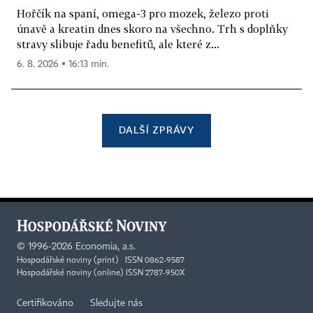
Hořčík na spaní, omega-3 pro mozek, železo proti
únavě a kreatin dnes skoro na všechno. Trh s doplňky
stravy slibuje řadu benefitů, ale které z...
6. 8. 2026 ▪ 16:13 min.
DALŠÍ ZPRÁVY
©
1996-2026
Economia, a.s.
Hospodářské noviny (print) ISSN 0862-9587
Hospodářské noviny (online) ISSN 2787-950X
Certifikováno
Sledujte nás