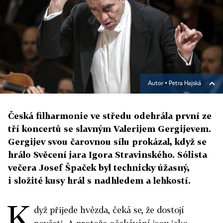
Autor ▪
Petra Hajská
Česká filharmonie ve středu odehrála první ze
tří koncertů se slavným Valerijem Gergijevem.
Gergijev svou čarovnou sílu prokázal, když se
hrálo Svěcení jara Igora Stravinského. Sólista
večera Josef Špaček byl technicky úžasný,
i složité kusy hrál s nadhledem a lehkostí.
K
dyž přijede hvězda, čeká se, že dostojí