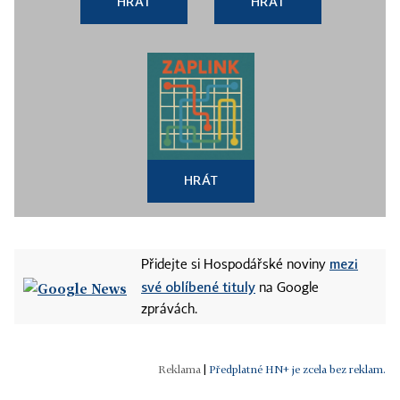
HRÁT
HRÁT
HRÁT
mezi
Přidejte si Hospodářské noviny
své oblíbené tituly
na Google
zprávách.
|
Předplatné HN+ je zcela bez reklam.