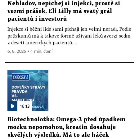
Nehladov, nepíchej si injekci, prostě si
vezmi prášek. Eli Lilly má svatý grál
pacientů i investorů
Injekce si běžní lidé sami píchají jen velmi neradi. Podle
průzkumů má k takové formě užívání léků averzi sedm
z deseti amerických pacientů....
6. 8. 2026 ▪ 4 min. čtení
16:13
Biotechnoložka: Omega-3 před úpadkem
mozku nepomohou, kreatin dosahuje
skvělých výsledků. Má to ale háček