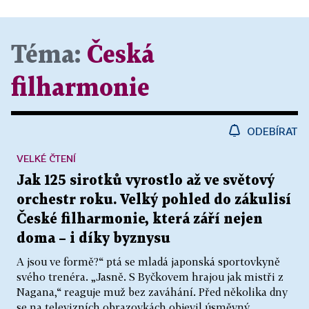
Téma:
Česká
filharmonie
ODEBÍRAT
VELKÉ ČTENÍ
Jak 125 sirotků vyrostlo až ve světový
orchestr roku. Velký pohled do zákulisí
České filharmonie, která září nejen
doma – i díky byznysu
A jsou ve formě?“ ptá se mladá japonská sportovkyně
svého trenéra. „Jasně. S Byčkovem hrajou jak mistři z
Nagana,“ reaguje muž bez zaváhání. Před několika dny
se na televizních obrazovkách objevil úsměvný