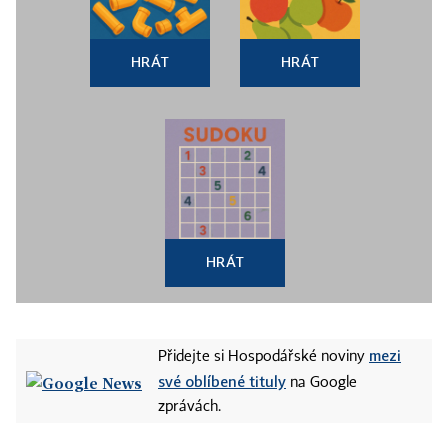
HRÁT
HRÁT
HRÁT
mezi
Přidejte si Hospodářské noviny
své oblíbené tituly
na Google
zprávách.