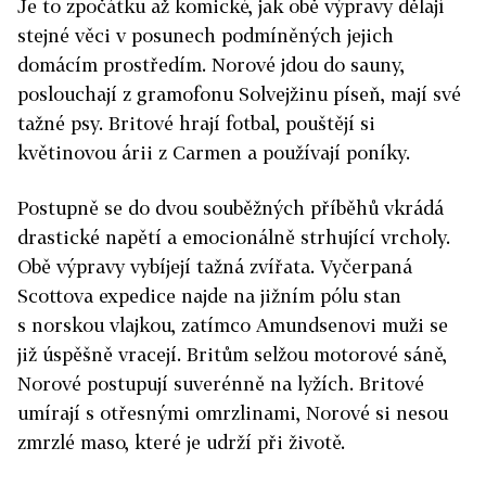
Je to zpočátku až komické, jak obě výpravy dělají
stejné věci v posunech podmíněných jejich
domácím prostředím. Norové jdou do sauny,
poslouchají z gramofonu Solvejžinu píseň, mají své
tažné psy. Britové hrají fotbal, pouštějí si
květinovou árii z Carmen a používají poníky.
Postupně se do dvou souběžných příběhů vkrádá
drastické napětí a emocionálně strhující vrcholy.
Obě výpravy vybíjejí tažná zvířata. Vyčerpaná
Scottova expedice najde na jižním pólu stan
s norskou vlajkou, zatímco Amundsenovi muži se
již úspěšně vracejí. Britům selžou motorové sáně,
Norové postupují suverénně na lyžích. Britové
umírají s otřesnými omrzlinami, Norové si nesou
zmrzlé maso, které je udrží při životě.