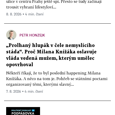
ulice v centru Prahy ještě spí. Přesto se tudy začínají
trousit vybraní lifestyloví...
8. 8. 2026 ▪ 4 min. čtení
PETR HONZEJK
„Prolhaný hlupák v čele nemyslícího
stáda“. Proč Milana Knížáka oslavuje
vláda vedená mužem, kterým umělec
opovrhoval
Někteří říkají, že to byl poslední happening Milana
Knížáka. A něco na tom je. Pohřeb se státními poctami
organizovaný těmi, kterými slavný...
7. 8. 2026 ▪ 4 min. čtení