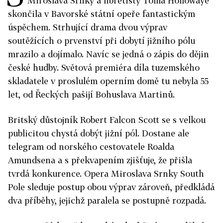
Miroslava Srnky a libretisty Toma Hollowaye
skončila v Bavorské státní opeře fantastickým
úspěchem. Strhující drama dvou výprav
soutěžících o prvenství při dobytí jižního pólu
mrazilo a dojímalo. Navíc se jedná o zápis do dějin
české hudby. Světová premiéra díla tuzemského
skladatele v proslulém operním domě tu nebyla 55
let, od Řeckých pašijí Bohuslava Martinů.
Britský důstojník Robert Falcon Scott se s velkou
publicitou chystá dobýt jižní pól. Dostane ale
telegram od norského cestovatele Roalda
Amundsena a s překvapením zjišťuje, že přišla
tvrdá konkurence. Opera Miroslava Srnky South
Pole sleduje postup obou výprav zároveň, předkládá
dva příběhy, jejichž paralela se postupně rozpadá.