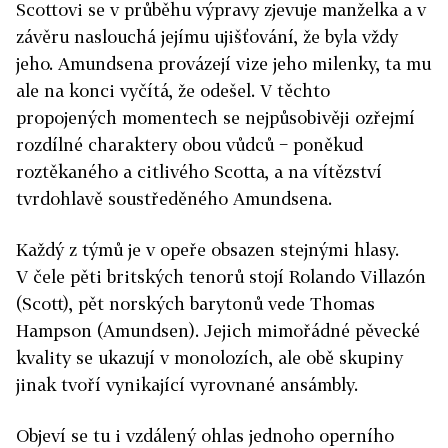
Scottovi se v průběhu výpravy zjevuje manželka a v
závěru naslouchá jejímu ujišťování, že byla vždy
jeho. Amundsena provázejí vize jeho milenky, ta mu
ale na konci vyčítá, že odešel. V těchto
propojených momentech se nejpůsobivěji ozřejmí
rozdílné charaktery obou vůdců − poněkud
roztěkaného a citlivého Scotta, a na vítězství
tvrdohlavě soustředěného Amundsena.
Každý z týmů je v opeře obsazen stejnými hlasy.
V čele pěti britských tenorů stojí Rolando Villazón
(Scott), pět norských barytonů vede Thomas
Hampson (Amundsen). Jejich mimořádné pěvecké
kvality se ukazují v monolozích, ale obě skupiny
jinak tvoří vynikající vyrovnané ansámbly.
Objeví se tu i vzdálený ohlas jednoho operního