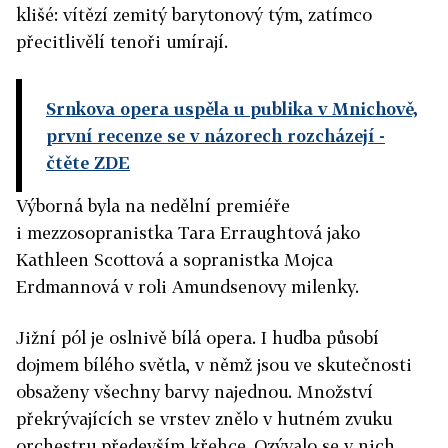
klišé: vítězí zemitý barytonový tým, zatímco
přecitlivělí tenoři umírají.
Srnkova opera uspěla u publika v Mnichově,
první recenze se v názorech rozcházejí
-
čtěte ZDE
Výborná byla na nedělní premiéře
i mezzosopranistka Tara Erraughtová jako
Kathleen Scottová a sopranistka Mojca
Erdmannová v roli Amundsenovy milenky.
Jižní pól je oslnivě bílá opera. I hudba působí
dojmem bílého světla, v němž jsou ve skutečnosti
obsaženy všechny barvy najednou. Množství
překrývajících se vrstev znělo v hutném zvuku
orchestru především křehce. Ozývalo se v nich