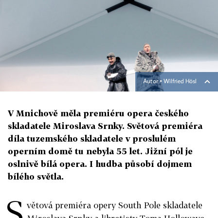
Autor ▪
Wilfried Hösl
V Mnichově měla premiéru opera českého
skladatele Miroslava Srnky. Světová premiéra
díla tuzemského skladatele v proslulém
operním domě tu nebyla 55 let. Jižní pól je
oslnivě bílá opera. I hudba působí dojmem
bílého světla.
S
větová premiéra opery South Pole skladatele