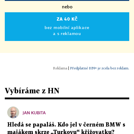
nebo
ZA 40 KČ
bez mobilní aplikace
a s reklamou
|
Předplatné HN+ je zcela bez reklam.
Vybíráme z HN
JAN KUBITA
Hledá se papaláš. Kdo jel v černém BMW s
majákem skrze „Turkovu“ křižovatku?