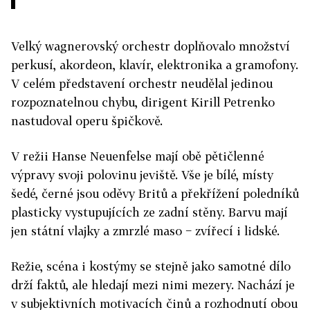
Velký wagnerovský orchestr doplňovalo množství
perkusí, akordeon, klavír, elektronika a gramofony.
V celém představení orchestr neudělal jedinou
rozpoznatelnou chybu, dirigent Kirill Petrenko
nastudoval operu špičkově.
V režii Hanse Neuenfelse mají obě pětičlenné
výpravy svoji polovinu jeviště. Vše je bílé, místy
šedé, černé jsou oděvy Britů a překřížení poledníků
plasticky vystupujících ze zadní stěny. Barvu mají
jen státní vlajky a zmrzlé maso − zvířecí i lidské.
Režie, scéna i kostýmy se stejně jako samotné dílo
drží faktů, ale hledají mezi nimi mezery. Nachází je
v subjektivních motivacích činů a rozhodnutí obou