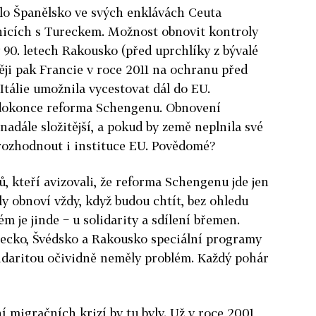
vělo Španělsko ve svých enklávách Ceuta
anicích s Tureckem. Možnost obnovit kontroly
 90. letech Rakousko (před uprchlíky z bývalé
ěji pak Francie v roce 2011 na ochranu před
Itálie umožnila vycestovat dál do EU.
 dokonce reforma Schengenu. Obnovení
adále složitější, a pokud by země neplnila své
rozhodnout i instituce EU. Povědomé?
ů, kteří avizovali, že reforma Schengenu jde jen
ly obnoví vždy, když budou chtít, bez ohledu
ém je jinde − u solidarity a sdílení břemen.
mecko, Švédsko a Rakousko speciální programy
lidaritou očividně neměly problém. Každý pohár
migračních krizí by tu byly. Už v roce 2001