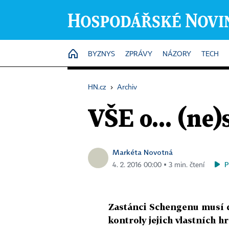
HOME
BYZNYS
ZPRÁVY
NÁZORY
TECH
HN.cz
›
Archiv
VŠE o... (ne
Markéta Novotná
P
4. 2. 2016 00:00 ▪ 3 min. čtení
Zastánci Schengenu musí dou
kontroly jejich vlastních h