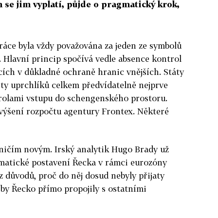
se jim vyplatí, půjde o pragmatický krok,
áce byla vždy považována za jeden ze symbolů
. Hlavní princip spočívá vedle absence kontrol
cích v důkladné ochraně hranic vnějších. Státy
čty uprchlíků celkem předvídatelně nejprve
rolami vstupu do schengenského prostoru.
avýšení rozpočtu agentury Frontex. Některé
ičím novým. Irský analytik Hugo Brady už
ematické postavení Řecka v rámci eurozóny
 důvodů, proč do něj dosud nebyly přijaty
 by Řecko přímo propojily s ostatními