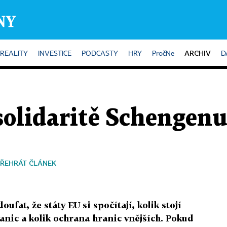
ARCHIV
REALITY
INVESTICE
PODCASTY
HRY
PročNe
D
)solidaritě Schengen
ŘEHRÁT ČLÁNEK
fat, že státy EU si spočítají, kolik stojí
ranic a kolik ochrana hranic vnějších. Pokud