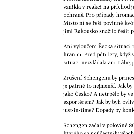
vznikla v reakci na příchod
ochraně. Pro případy hromad
Místo ní se řeší povinné kvót
jimi Rakousko snažilo řešit 
Ani vyloučení Řecka situaci 
hranici. Před pěti lety, když
situaci nezvládala ani Itálie, 
Zrušení Schengenu by přinesl
je patrně to nejmenší. Jak b
jako Česko? A netrpělo by ve
exportérem? Jak by byli ovli
just-in-time? Dopady by konk
Schengen začal v polovině 80
kterého se neúčastnily všech