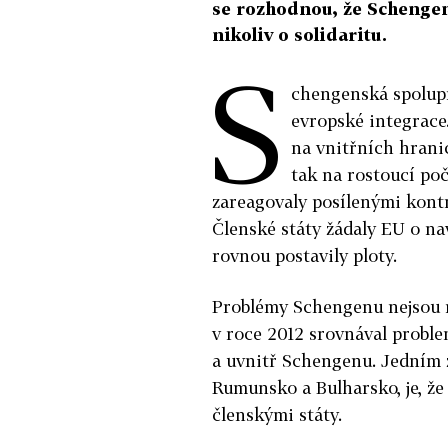
se rozhodnou, že Schengen 
nikoliv o solidaritu.
S
chengenská spolupr
evropské integrace
na vnitřních hrani
tak na rostoucí po
zareagovaly posílenými kont
Členské státy žádaly EU o n
rovnou postavily ploty.
Problémy Schengenu nejsou n
v roce 2012 srovnával probl
a uvnitř Schengenu. Jedním z
Rumunsko a Bulharsko, je, že
členskými státy.