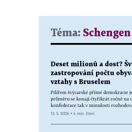
Téma:
Schengen
Deset milionů a dost? Š
zastropování počtu obyvat
vztahy s Bruselem
Pilířem švýcarské přímé demokracie js
průměru se konají čtyřikrát ročně na 
konfederace tak v minulosti rozhodova
13. 5. 2026 ▪ 4 min. čtení