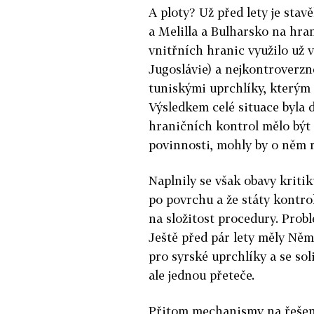
A ploty? Už před lety je sta
a Melilla a Bulharsko na hr
vnitřních hranic využilo už v
Jugoslávie) a nejkontroverzn
tuniskými uprchlíky, kterým 
Výsledkem celé situace byla
hraničních kontrol mělo být n
povinnosti, mohly by o něm 
Naplnily se však obavy kritik
po povrchu a že státy kontro
na složitost procedury. Probl
Ještě před pár lety měly Ně
pro syrské uprchlíky a se so
ale jednou přeteče.
Přitom mechanismy na řešení 