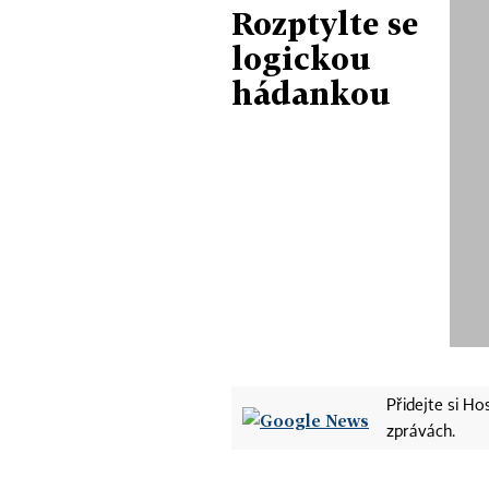
Rozptylte se
logickou
hádankou
Přidejte si H
zprávách.