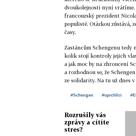
dvoukolejnosti nyní vrátíme.
francouzský prezident Nicola
populisté. Otázkou zůstává, 
časy.
Zastáncům Schengenu tedy nez
kolik stojí kontroly jejich v
a jak moc by na zhroucení Sc
a rozhodnou se, že Schengen 
ze solidarity. Na tu už dnes 
#Schengen
#uprchlíci
#E
Rozrušily vás
zprávy a cítíte
stres?