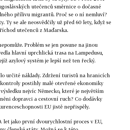
 jugoslávských utečenců směrnice o dočasné
ného přílivu migrantů. Proč se o ní nemluví?
y. Ty se ale neosvědčily už před 60 lety, když se
příchod utečenců z Maďarska.
nepomůže. Problém se jen posune na jinou
 vedla hlavní uprchlická trasa na Lampedusu,
jejíž azylový systém je lepší než ten řecký.
o určité náklady. Zdržení turistů na hranicích
y kontroly postihly malé otevřené ekonomiky
 výsledku nejvíc Německo, které je největším
vněni dopravci a cestovní ruch? Co dodávky
urenceschopnosti EU jistě nepřispěly.
. let jako první dvourychlostní proces v EU,
ny členské státy. Možná se k této