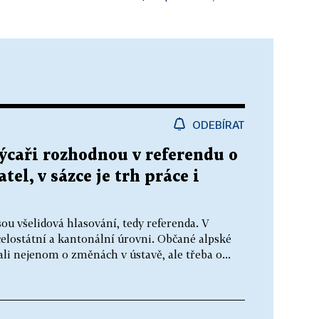
ODEBÍRAT
výcaři rozhodnou v referendu o
el, v sázce je trh práce i
ou všelidová hlasování, tedy referenda. V
celostátní a kantonální úrovni. Občané alpské
li nejenom o změnách v ústavě, ale třeba o...