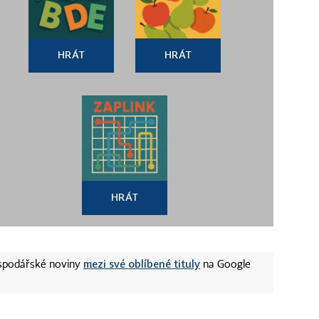
HRÁT
HRÁT
HRÁT
mezi své oblíbené tituly
ospodářské noviny
na Google