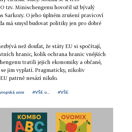
 O tzv. Minischengenu hovořil už bývalý
s Sarkozy. O jeho úplném zrušení pravicoví
zda má smysl budovat politiky jen pro dobré
bývá než doufat, že státy EU si spočítají,
lastních hranic, kolik ochrana hranic vnějších
hengenu tratili jejich ekonomiky a občané,
se jim vyplatí. Pragmaticky, nikoliv
v EU patrně nesází nikdo.
vropská unie
#VŠE o...
#VŠE