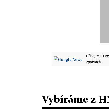
Přidejte si H
zprávách.
Vybíráme z H