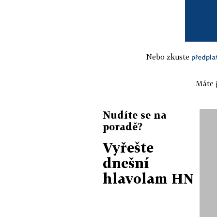
Nebo zkuste
předpla
Máte j
Nudíte se na
poradě?
Vyřešte
dnešní
hlavolam HN