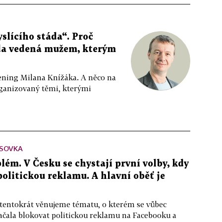
slícího stáda“. Proč
da vedená mužem, kterým
ppening Milana Knížáka. A něco na
rganizovaný těmi, kterými
SOVKA
lém. V Česku se chystají první volby, kdy
 politickou reklamu. A hlavní oběť je
 tentokrát věnujeme tématu, o kterém se vůbec
ačala blokovat politickou reklamu na Facebooku a