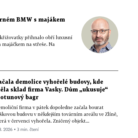
 černém BMW s majákem
 křižovatky přihnalo obří luxusní
m majáčkem na střeše. Na
ačala demolice vyhořelé budovy, kde
ěla sklad firma Vasky. Dům „ukusuje“
totunový bagr
moliční firma v pátek dopoledne začala bourat
škovou budovu v někdejším továrním areálu ve Zlíně,
erá v červenci vyhořela. Zničený objekt...
 8. 2026 ▪ 3 min. čtení