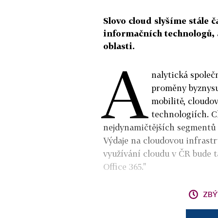
Slovo cloud slyšíme stále 
informačních technologů, 
oblasti.
A
nalytická společ
proměny byznysu 
mobilitě, cloudo
technologiích. C
nejdynamičtějších segmentů s
Výdaje na cloudovou infrastr
využívání cloudu v ČR bude t
Office 365."
ZBÝ