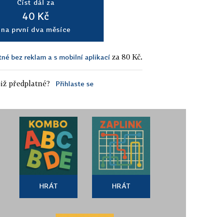
Číst dál za
40 Kč
na první dva měsíce
za 80 Kč.
tné bez reklam a s mobilní aplikací
iž předplatné?
Přihlaste se
HRÁT
HRÁT