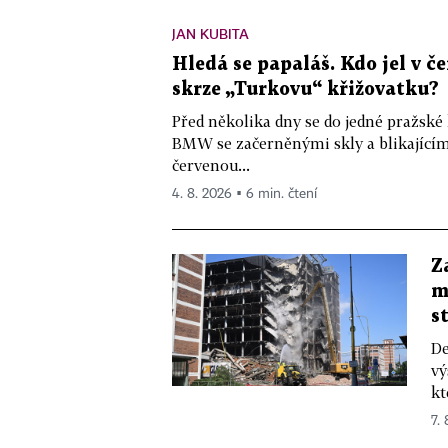
JAN KUBITA
Hledá se papaláš. Kdo jel v
skrze „Turkovu“ křižovatku?
Před několika dny se do jedné pražské
BMW se začerněnými skly a blikající
červenou...
4. 8. 2026 ▪ 6 min. čtení
Z
m
s
De
vý
kt
7.