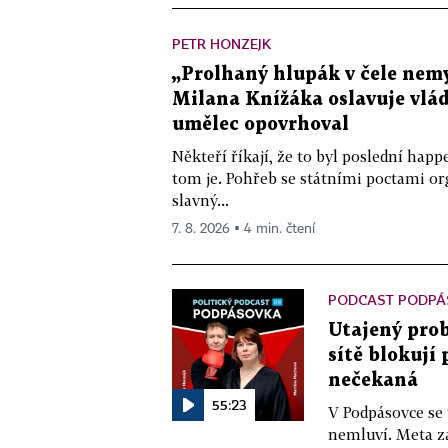
PETR HONZEJK
„Prolhaný hlupák v čele nemy
Milana Knížáka oslavuje vlá
umělec opovrhoval
Někteří říkají, že to byl poslední ha
tom je. Pohřeb se státními poctami o
slavný...
7. 8. 2026 ▪ 4 min. čtení
PODCAST PODPÁ
Utajený prob
sítě blokují
nečekaná
55:23
V Podpásovce se
nemluví. Meta z