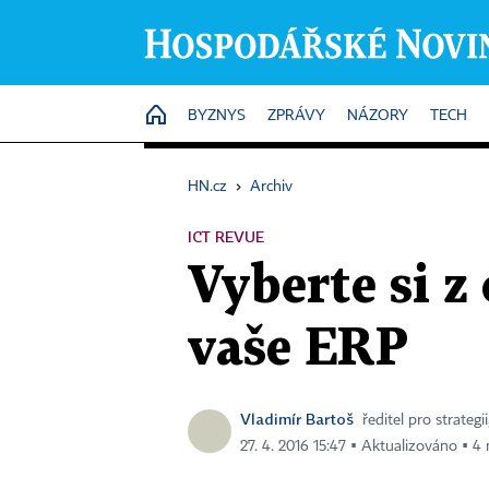
HOME
BYZNYS
ZPRÁVY
NÁZORY
TECH
HN.cz
›
Archiv
ICT REVUE
Vyberte si z
vaše ERP
Vladimír Bartoš
ředitel pro strateg
27. 4. 2016 15:47 ▪ Aktualizováno ▪ 4 