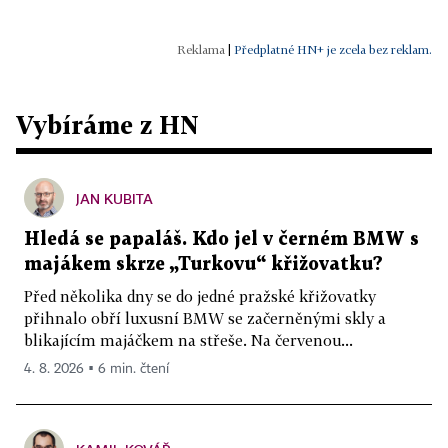
|
Předplatné HN+ je zcela bez reklam.
Vybíráme z HN
JAN KUBITA
Hledá se papaláš. Kdo jel v černém BMW s
majákem skrze „Turkovu“ křižovatku?
Před několika dny se do jedné pražské křižovatky
přihnalo obří luxusní BMW se začerněnými skly a
blikajícím majáčkem na střeše. Na červenou...
4. 8. 2026 ▪ 6 min. čtení