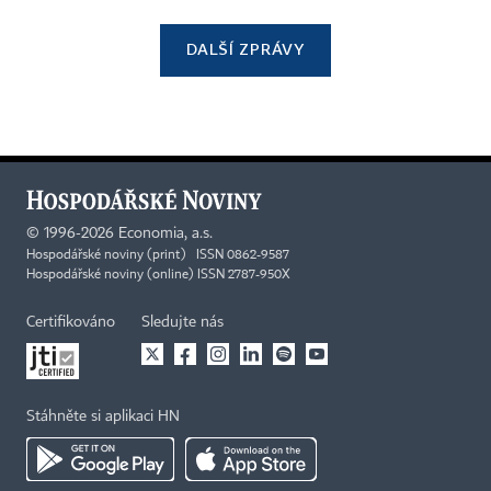
DALŠÍ ZPRÁVY
©
1996-2026
Economia, a.s.
Hospodářské noviny (print) ISSN 0862-9587
Hospodářské noviny (online) ISSN 2787-950X
Certifikováno
Sledujte nás
Stáhněte si aplikaci HN