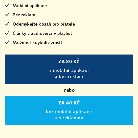
Mobilní aplikace
Bez reklam
Odemykejte obsah pro přátele
Články v audioverzi + playlist
Možnost kdykoliv zrušit
ZA 80 KČ
s mobilní aplikací
a bez reklam
nebo
ZA 40 KČ
bez mobilní aplikace
a s reklamou