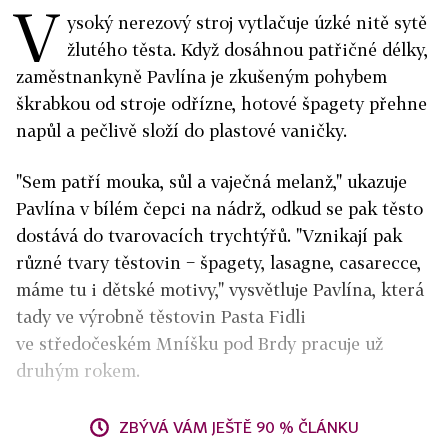
V
ysoký nerezový stroj vytlačuje úzké nitě sytě
žlutého těsta. Když dosáhnou patřičné délky,
zaměstnankyně Pavlína je zkušeným pohybem
škrabkou od stroje odřízne, hotové špagety přehne
napůl a pečlivě složí do plastové vaničky.
"Sem patří mouka, sůl a vaječná melanž," ukazuje
Pavlína v bílém čepci na nádrž, odkud se pak těsto
dostává do tvarovacích trychtýřů. "Vznikají pak
různé tvary těstovin − špagety, lasagne, casarecce,
máme tu i dětské motivy," vysvětluje Pavlína, která
tady ve výrobně těstovin Pasta Fidli
ve středočeském Mníšku pod Brdy pracuje už
druhým rokem.
ZBÝVÁ VÁM JEŠTĚ 90 % ČLÁNKU