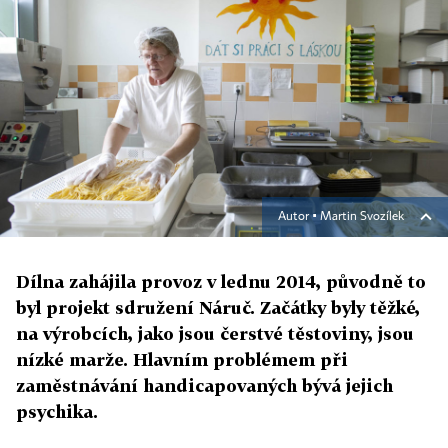
Autor ▪
Martin Svozílek
Dílna zahájila provoz v lednu 2014, původně to
byl projekt sdružení Náruč. Začátky byly těžké,
na výrobcích, jako jsou čerstvé těstoviny, jsou
nízké marže. Hlavním problémem při
zaměstnávání handicapovaných bývá jejich
psychika.