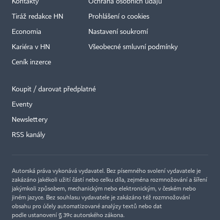
Kontakty
Ochrana osobních údajů
Tiráž redakce HN
Prohlášení o cookies
Economia
Nastavení soukromí
Kariéra v HN
Všeobecné smluvní podmínky
Ceník inzerce
Koupit / darovat předplatné
Eventy
Newslettery
RSS kanály
Autorská práva vykonává vydavatel. Bez písemného svolení vydavatele je
zakázáno jakékoli užití částí nebo celku díla, zejména rozmnožování a šíření
jakýmkoli způsobem, mechanickým nebo elektronickým, v českém nebo
jiném jazyce. Bez souhlasu vydavatele je zakázáno též rozmnožování
obsahu pro účely automatizované analýzy textů nebo dat
podle ustanovení § 39c autorského zákona.