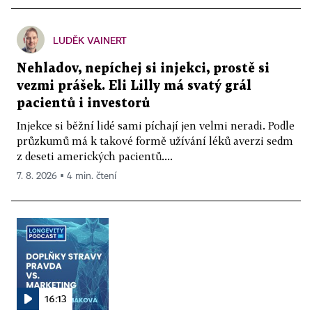
LUDĚK VAINERT
Nehladov, nepíchej si injekci, prostě si
vezmi prášek. Eli Lilly má svatý grál
pacientů i investorů
Injekce si běžní lidé sami píchají jen velmi neradi. Podle
průzkumů má k takové formě užívání léků averzi sedm
z deseti amerických pacientů....
7. 8. 2026 ▪ 4 min. čtení
16:13