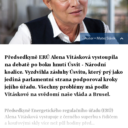
Autor ▪
Matej Slávik
Předsedkyně ERÚ Alena Vitásková vystoupila
na debatě po boku hnutí Úsvit - Národní
koalice. Vyzdvihla zásluhy Úsvitu, který prý jako
jediná parlamentní strana podporoval kroky
jejího úřadu. Všechny problémy má podle
Vitáskové na svědomí naše vláda a Brusel.
Předsedkyně Energetického regulačního úřadu (ERÚ)
Alena Vitásková vystupuje z černého superbu s řidičem
a kouřovými skly více než půl hodiny před...