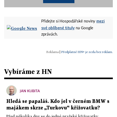
mezi
Přidejte si Hospodářské noviny
své oblíbené tituly
na Google
zprávách.
|
Předplatné HN+ je zcela bez reklam.
Vybíráme z HN
JAN KUBITA
Hledá se papaláš. Kdo jel v černém BMW s
majákem skrze „Turkovu“ křižovatku?
Před několika dny se do jedné pražské křižovatky