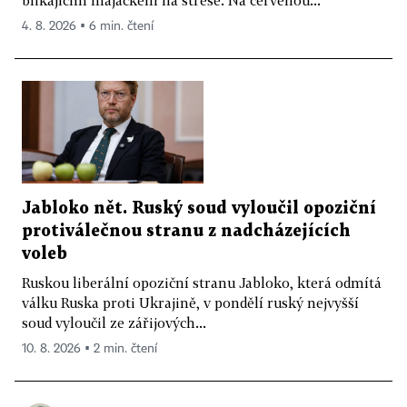
blikajícím majáčkem na střeše. Na červenou...
4. 8. 2026 ▪ 6 min. čtení
Jabloko nět. Ruský soud vyloučil opoziční
protiválečnou stranu z nadcházejících
voleb
Ruskou liberální opoziční stranu Jabloko, která odmítá
válku Ruska proti Ukrajině, v pondělí ruský nejvyšší
soud vyloučil ze zářijových...
10. 8. 2026 ▪ 2 min. čtení