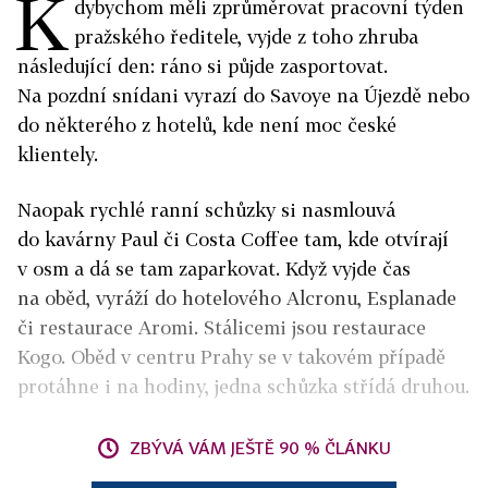
K
dybychom měli zprůměrovat pracovní týden
pražského ředitele, vyjde z toho zhruba
následující den: ráno si půjde zasportovat.
Na pozdní snídani vyrazí do Savoye na Újezdě nebo
do některého z hotelů, kde není moc české
klientely.
Naopak rychlé ranní schůzky si nasmlouvá
do kavárny Paul či Costa Coffee tam, kde otvírají
v osm a dá se tam zaparkovat. Když vyjde čas
na oběd, vyráží do hotelového Alcronu, Esplanade
či restaurace Aromi. Stálicemi jsou restaurace
Kogo. Oběd v centru Prahy se v takovém případě
protáhne i na hodiny, jedna schůzka střídá druhou.
ZBÝVÁ VÁM JEŠTĚ 90 % ČLÁNKU