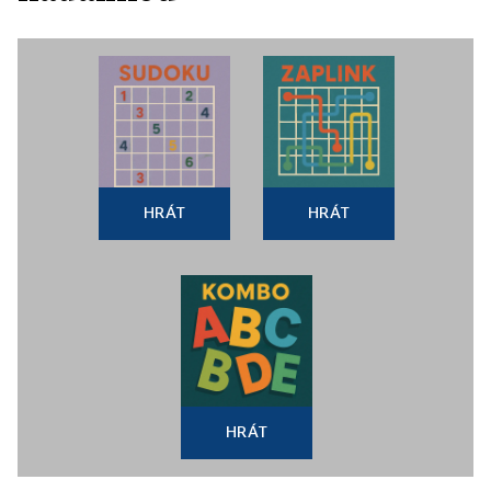
HRÁT
HRÁT
HRÁT