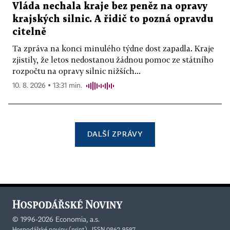
Vláda nechala kraje bez peněz na opravy
krajských silnic. A řidič to pozná opravdu
citelně
Ta zpráva na konci minulého týdne dost zapadla. Kraje
zjistily, že letos nedostanou žádnou pomoc ze státního
rozpočtu na opravy silnic nižších...
10. 8. 2026 ▪ 13:31 min.
DALŠÍ ZPRÁVY
©
1996-2026
Economia, a.s.