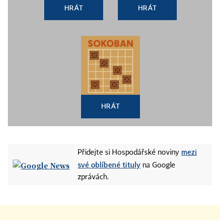
HRÁT
HRÁT
HRÁT
mezi
Přidejte si Hospodářské noviny
své oblíbené tituly
na Google
zprávách.