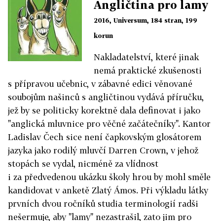
Angličtina pro lamy
2016, Universum, 184 stran, 199
korun
Nakladatelství, které jinak
nemá praktické zkušenosti
s přípravou učebnic, v zábavné edici věnované
soubojům našinců s angličtinou vydává příručku,
jež by se politicky korektně dala definovat i jako
"anglická mluvnice pro věčné začátečníky". Kantor
Ladislav Čech sice není čapkovským glosátorem
jazyka jako rodilý mluvčí Darren Crown, v jehož
stopách se vydal, nicméně za vlídnost
i za předvedenou ukázku školy hrou by mohl směle
kandidovat v anketě Zlatý Ámos. Při výkladu látky
prvních dvou ročníků studia terminologií radši
nešermuje, aby "lamy" nezastrašil, zato jim pro