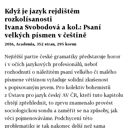
Když je jazyk rejdištěm
rozkolísanosti
Ivana Svobodová a kol.: Psaní
velkých písmen v češtině
2016, Academia, 352 stran, 295 korun
Nejtěžší partie české gramatiky představuje horor
i v očích jazykových profesionálů, neboť
rozhodnutí o náležitém psaní velkého či malého
písmene většinou vyžaduje solidní zkušenost
s popisovaným jevem. Pro kolektiv bohemistů
z Ústavu pro jazyk český AV ČR, kteří tuto kapitolu
chtějí zpřehlednit, to zprvu znamenalo provést
sociologickou sondu a zaměřit se na způsoby, jak
věci pojmenováváme. Podchycení této
problematiky je tak nakonec delší než sama