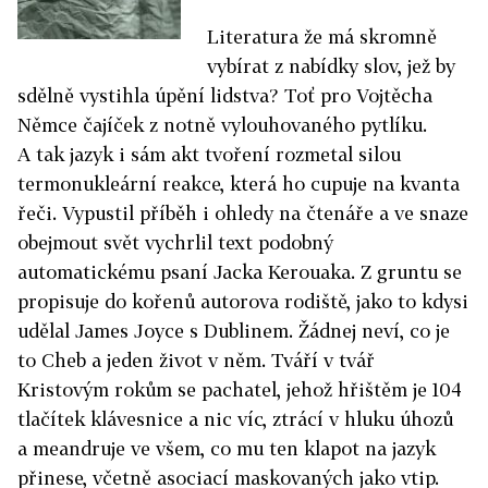
Literatura že má skromně
vybírat z nabídky slov, jež by
sdělně vystihla úpění lidstva? Toť pro Vojtěcha
Němce čajíček z notně vylouhovaného pytlíku.
A tak jazyk i sám akt tvoření rozmetal silou
termonukleární reakce, která ho cupuje na kvanta
řeči. Vypustil příběh i ohledy na čtenáře a ve snaze
obejmout svět vychrlil text podobný
automatickému psaní Jacka Kerouaka. Z gruntu se
propisuje do kořenů autorova rodiště, jako to kdysi
udělal James Joyce s Dublinem. Žádnej neví, co je
to Cheb a jeden život v něm. Tváří v tvář
Kristovým rokům se pachatel, jehož hřištěm je 104
tlačítek klávesnice a nic víc, ztrácí v hluku úhozů
a meandruje ve všem, co mu ten klapot na jazyk
přinese, včetně asociací maskovaných jako vtip.