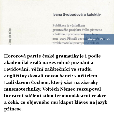
Autor ▪
HN
Hororová partie české gramatiky je i podle
akademiků zralá na zevrubné poznání a
revidování. Věční začátečníci ve studiu
angličtiny dostali novou šanci: s učitelem
Ladislavem Čechem, který sází na zázraky
mnemotechniky. Vojtěch Němec rozcupoval
literární sdělení silou termonukleární reakce
a čeká, co objevného mu klapot kláves na jazyk
přinese.