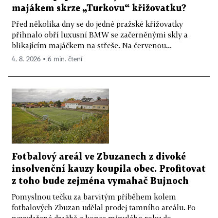
majákem skrze „Turkovu“ křižovatku?
Před několika dny se do jedné pražské křižovatky
přihnalo obří luxusní BMW se začerněnými skly a
blikajícím majáčkem na střeše. Na červenou...
4. 8. 2026 ▪ 6 min. čtení
Fotbalový areál ve Zbuzanech z divoké
insolvenční kauzy koupila obec. Profitovat
z toho bude zejména vymahač Bujnoch
Pomyslnou tečku za barvitým příběhem kolem
fotbalových Zbuzan udělal prodej tamního areálu. Po
nevydařené dražbě z konce minulého roku do...