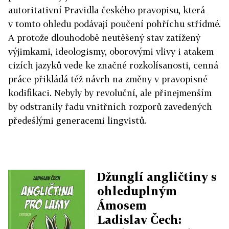
autoritativní Pravidla českého pravopisu, která
v tomto ohledu podávají poučení pohříchu střídmé.
A protože dlouhodobě neutěšený stav zatížený
výjimkami, ideologismy, oborovými vlivy i atakem
cizích jazyků vede ke značné rozkolísanosti, cenná
práce přikládá též návrh na změny v pravopisné
kodifikaci. Nebyly by revoluční, ale přinejmenším
by odstranily řadu vnitřních rozporů zavedených
předešlými generacemi lingvistů.
Džunglí angličtiny s
ohleduplným
Ámosem
Ladislav Čech: