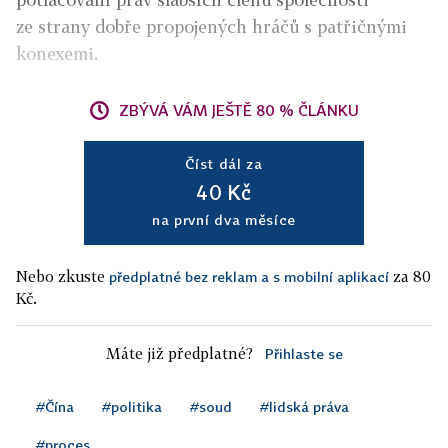
ze strany dobře propojených hráčů s patřičnými
konexemi.
ZBÝVÁ VÁM JEŠTĚ 80 % ČLÁNKU
Číst dál za
40 Kč
na první dva měsíce
Nebo zkuste
za 80
předplatné bez reklam a s mobilní aplikací
Kč.
Máte již předplatné?
Přihlaste se
#Čína
#politika
#soud
#lidská práva
#proces