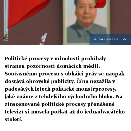
Autor ▪
Reuters
Politické procesy v minulosti probíhaly
stranou pozornosti domácích médií.
Současnému procesu s obhájci práv se naopak
dostává obrovské publicity. Čína nezažila v
padesátých letech politické monstrprocesy,
jaké známe z tehdejšího východního bloku. Na
zinscenované politické procesy přenášené
televizí si musela počkat až do jednadvacátého
století.