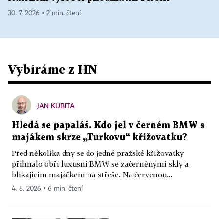
30. 7. 2026 ▪ 2 min. čtení
Vybíráme z HN
JAN KUBITA
Hledá se papaláš. Kdo jel v černém BMW s
majákem skrze „Turkovu“ křižovatku?
Před několika dny se do jedné pražské křižovatky
přihnalo obří luxusní BMW se začerněnými skly a
blikajícím majáčkem na střeše. Na červenou...
4. 8. 2026 ▪ 6 min. čtení