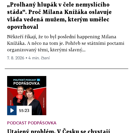
„Prolhaný hlupák v čele nemyslícího
stáda“. Proč Milana Knížáka oslavuje
vláda vedená mužem, kterým umělec
opovrhoval
Někteří říkají, že to byl poslední happening Milana
Knížáka. A něco na tom je. Pohřeb se státními poctami
organizovaný těmi, kterými slavný...
7. 8. 2026 ▪ 4 min. čtení
55:23
PODCAST PODPÁSOVKA
Utajený problém. V Česku se chystají