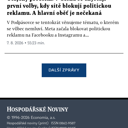
první volby, kdy sítě blokují politickou
reklamu. A hlavní oběť je nečekaná
V Podpásovce se tentokrát věnujeme tématu, o kterém
se vůbec nemluví. Meta začala blokovat politickou
reklamu na Facebooku a Instagramu a...
7. 8. 2026 ▪ 55:23 min.
DALŠÍ ZPRÁVY
©
1996-2026
Economia, a.s.
Hospodářské noviny (print) ISSN 0862-9587