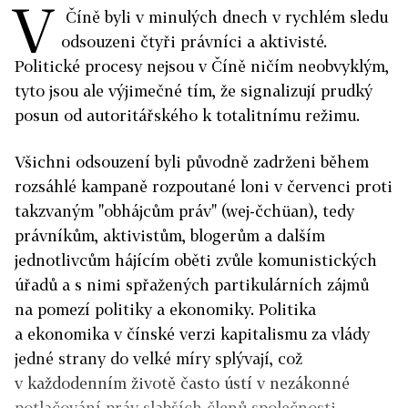
V
Číně byli v minulých dnech v rychlém sledu
odsouzeni čtyři právníci a aktivisté.
Politické procesy nejsou v Číně ničím neobvyklým,
tyto jsou ale výjimečné tím, že signalizují prudký
posun od autoritářského k totalitnímu režimu.
Všichni odsouzení byli původně zadrženi během
rozsáhlé kampaně rozpoutané loni v červenci proti
takzvaným "obhájcům práv" (wej-čchüan), tedy
právníkům, aktivistům, blogerům a dalším
jednotlivcům hájícím oběti zvůle komunistických
úřadů a s nimi spřažených partikulárních zájmů
na pomezí politiky a ekonomiky. Politika
a ekonomika v čínské verzi kapitalismu za vlády
jedné strany do velké míry splývají, což
v každodenním životě často ústí v nezákonné
potlačování práv slabších členů společnosti