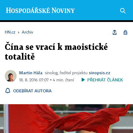
HN.cz
›
Archiv
Čína se vrací k maoistické
totalitě
Martin Hála
sinopsis.cz
sinolog, ředitel projektu
PŘEHRÁT ČLÁNEK
18. 8. 2016 07:07 ▪ 4 min. čtení
ODEBÍRAT AUTORA