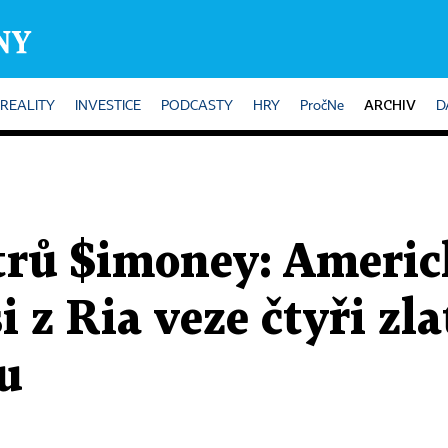
ARCHIV
REALITY
INVESTICE
PODCASTY
HRY
PročNe
D
trů $imoney: Americ
 z Ria veze čtyři zla
u