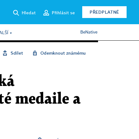
PŘEDPLATNÉ
Hledat
Přihlásit se
BeNative
ALŠÍ
Sdílet
Odemknout známému
ká
té medaile a