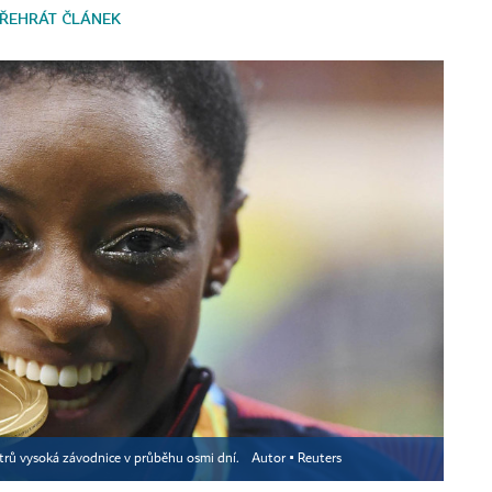
ŘEHRÁT ČLÁNEK
trů vysoká závodnice v průběhu osmi dní.
Autor ▪
Reuters