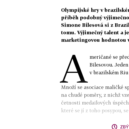
Olympijské hry v brazilsk
příběh podobný výjimečnos
Simone Bilesová si z Brazí
tomu. Výjimečný talent a je
marketingovou hodnotou v
A
meričané se pře
Bilesovou. Jeden
v brazilském Riu
Množí se asociace maličké s
na chudé poměry, z nichž vz
četnosti medailových úspěchů
které se jí z toho posypou, s
ZBÝ