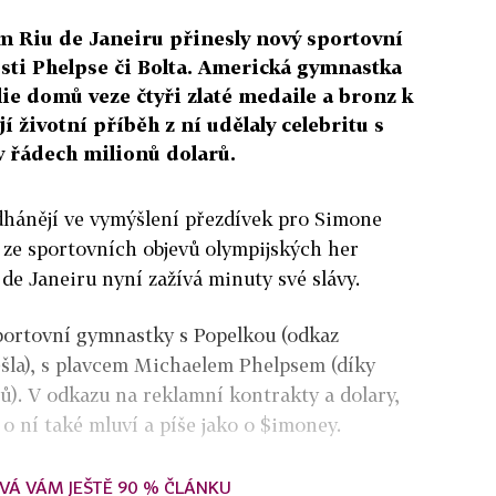
ém Riu de Janeiru přinesly nový sportovní
ti Phelpse či Bolta. Americká gymnastka
lie domů veze čtyři zlaté medaile a bronz k
jí životní příběh z ní udělaly celebritu s
 řádech milionů dolarů.
dhánějí ve vymýšlení přezdívek pro Simone
 ze sportovních objevů olympijských her
 de Janeiru nyní zažívá minuty své slávy.
portovní gymnastky s Popelkou (odkaz
ešla), s plavcem Michaelem Phelpsem (díky
). V odkazu na reklamní kontrakty a dolary,
e o ní také mluví a píše jako o $imoney.
VÁ VÁM JEŠTĚ 90 % ČLÁNKU