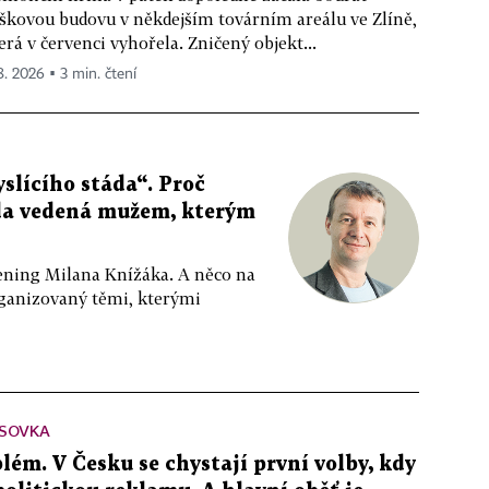
škovou budovu v někdejším továrním areálu ve Zlíně,
erá v červenci vyhořela. Zničený objekt...
 8. 2026 ▪ 3 min. čtení
slícího stáda“. Proč
da vedená mužem, kterým
ppening Milana Knížáka. A něco na
rganizovaný těmi, kterými
SOVKA
lém. V Česku se chystají první volby, kdy