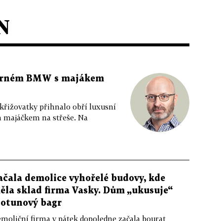
N
 černém BMW s majákem
 křižovatky přihnalo obří luxusní
m majáčkem na střeše. Na
ačala demolice vyhořelé budovy, kde
ěla sklad firma Vasky. Dům „ukusuje“
totunový bagr
moliční firma v pátek dopoledne začala bourat