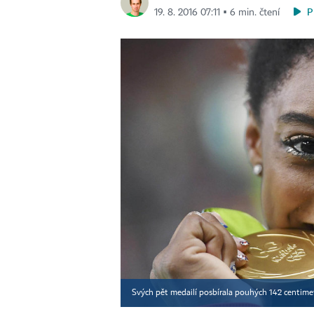
P
19. 8. 2016 07:11 ▪ 6 min. čtení
Svých pět medailí posbírala pouhých 142 centime