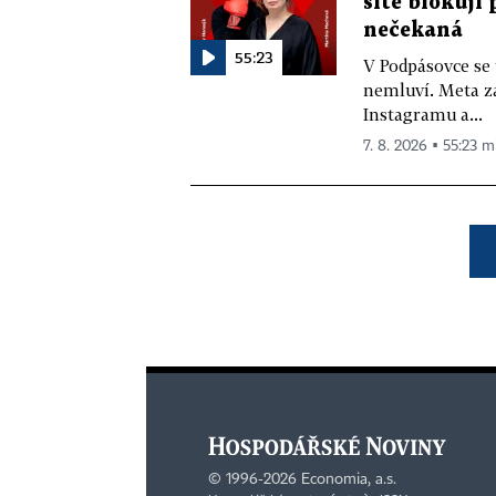
sítě blokují
nečekaná
55:23
V Podpásovce se
nemluví. Meta z
Instagramu a...
7. 8. 2026 ▪ 55:23 m
©
1996-2026
Economia, a.s.