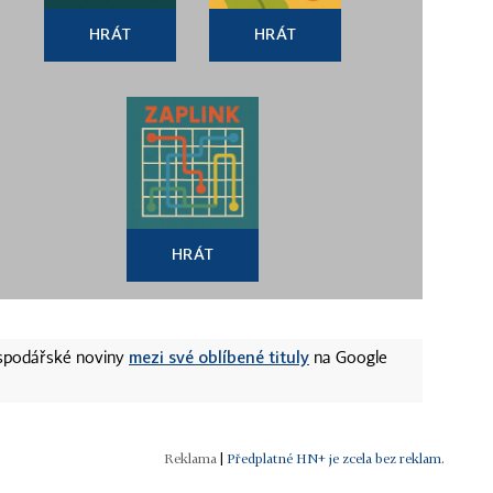
HRÁT
HRÁT
HRÁT
mezi své oblíbené tituly
ospodářské noviny
na Google
|
Předplatné HN+ je zcela bez reklam.