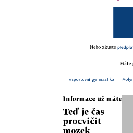
Nebo zkuste
předpla
Máte j
#sportovní gymnastika
#oly
Informace už máte
Teď je čas
procvičit
mozek