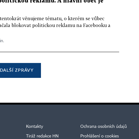
 politickou reklamu. A hlavní oběť je
 tentokrát věnujeme tématu, o kterém se vůbec
ačala blokovat politickou reklamu na Facebooku a
in.
DALŠÍ ZPRÁVY
Kontakty
Ochrana osobních údajů
Tiráž redakce HN
Prohlášení o cookies