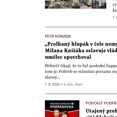
vý
kt
7.
PETR HONZEJK
„Prolhaný hlupák v čele nemy
Milana Knížáka oslavuje vlá
umělec opovrhoval
Někteří říkají, že to byl poslední ha
tom je. Pohřeb se státními poctami o
slavný...
7. 8. 2026 ▪ 4 min. čtení
PODCAST PODPÁ
Utajený prob