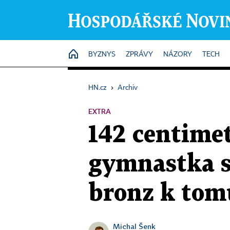
HOME
BYZNYS
ZPRÁVY
NÁZORY
TECH
HN.cz
›
Archiv
EXTRA
142 centime
gymnastka si
bronz k tom
Michal Šenk