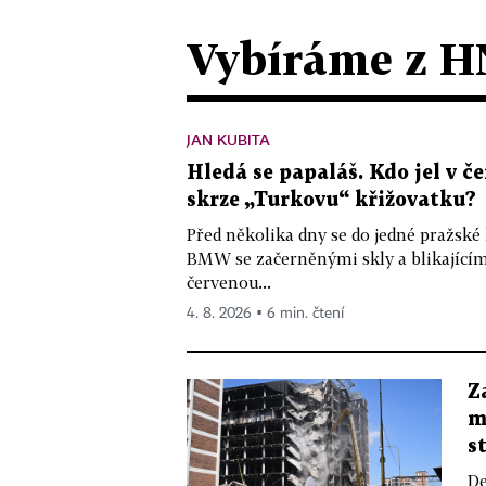
Vybíráme z H
JAN KUBITA
Hledá se papaláš. Kdo jel v
skrze „Turkovu“ křižovatku?
Před několika dny se do jedné pražské
BMW se začerněnými skly a blikající
červenou...
4. 8. 2026 ▪ 6 min. čtení
Z
m
s
De