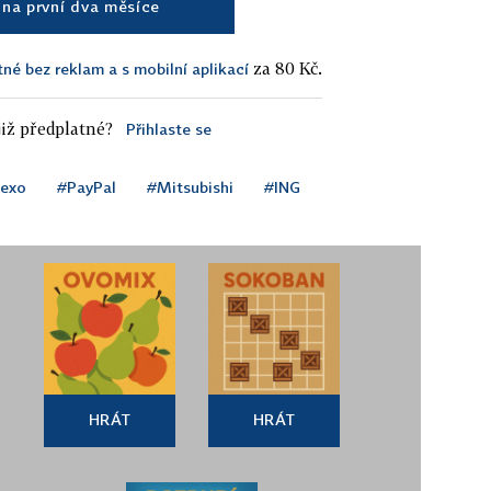
na první dva měsíce
za 80 Kč.
tné bez reklam a s mobilní aplikací
iž předplatné?
Přihlaste se
exo
#PayPal
#Mitsubishi
#ING
HRÁT
HRÁT