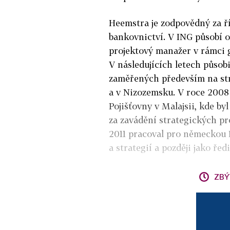
Heemstra je zodpovědný za ří
bankovnictví. V ING působí o
projektový manažer v rámci
V následujících letech půso
zaměřených především na st
a v Nizozemsku. V roce 2008
Pojišťovny v Malajsii, kde b
za zavádění strategických pr
2011 pracoval pro německou 
a strategií a později jako ře
ZBÝ