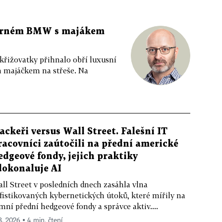
 černém BMW s majákem
 křižovatky přihnalo obří luxusní
m majáčkem na střeše. Na
ackeři versus Wall Street. Falešní IT
racovníci zaútočili na přední americké
edgeové fondy, jejich praktiky
dokonaluje AI
ll Street v posledních dnech zasáhla vlna
fistikovaných kybernetických útoků, které mířily na
mní přední hedgeové fondy a správce aktiv....
 8. 2026 ▪ 4 min. čtení