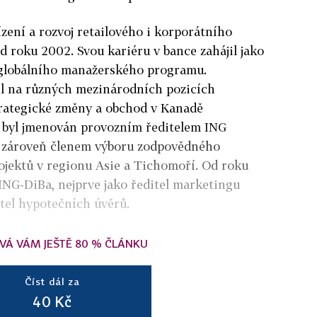
zení a rozvoj retailového i korporátního
d roku 2002. Svou kariéru v bance zahájil jako
 globálního manažerského programu.
bil na různých mezinárodních pozicích
rategické změny a obchod v Kanadě
 byl jmenován provozním ředitelem ING
yl zároveň členem výboru zodpovědného
ojektů v regionu Asie a Tichomoří. Od roku
ING-DiBa, nejprve jako ředitel marketingu
ditel hypotečních úvěrů.
VÁ VÁM JEŠTĚ 80 % ČLÁNKU
Číst dál za
40 Kč