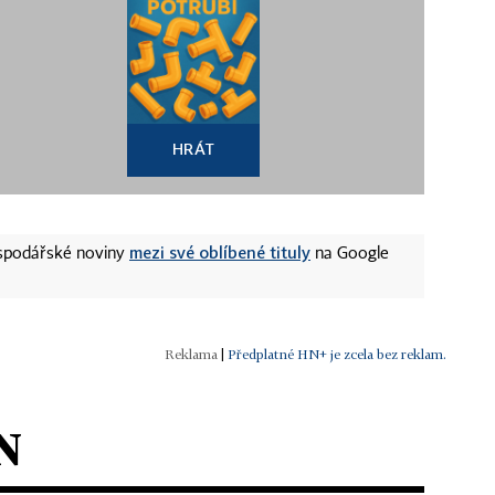
HRÁT
mezi své oblíbené tituly
ospodářské noviny
na Google
|
Předplatné HN+ je zcela bez reklam.
N