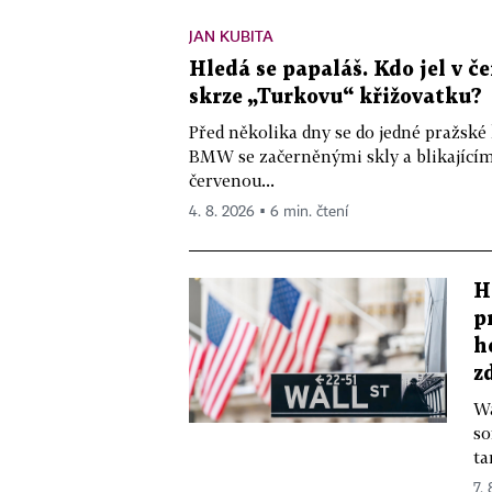
JAN KUBITA
Hledá se papaláš. Kdo jel v
skrze „Turkovu“ křižovatku?
Před několika dny se do jedné pražské
BMW se začerněnými skly a blikající
červenou...
4. 8. 2026 ▪ 6 min. čtení
H
p
h
z
Wa
so
ta
7.