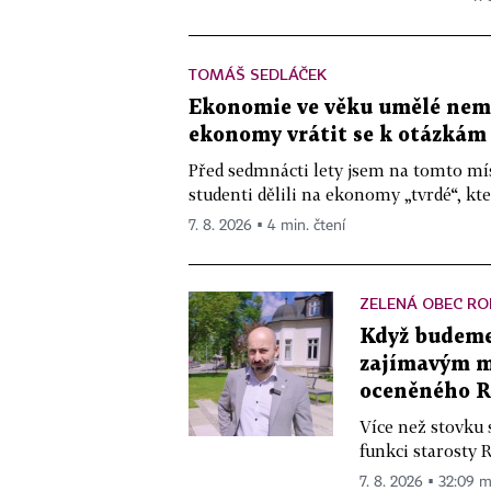
TOMÁŠ SEDLÁČEK
Ekonomie ve věku umělé nemys
ekonomy vrátit se k otázkám
Před sedmnácti lety jsem na tomto mís
studenti dělili na ekonomy „tvrdé“, kte
7. 8. 2026 ▪ 4 min. čtení
ZELENÁ OBEC RO
Když budeme 
zajímavým mě
oceněného R
Více než stovku 
funkci starosty 
7. 8. 2026 ▪ 32:09 m