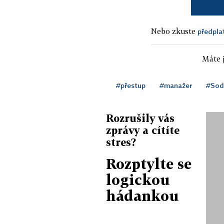
Nebo zkuste
předpla
Máte j
#přestup
#manažer
#Sod
Rozrušily vás
zprávy a cítíte
stres?
Rozptylte se
logickou
hádankou