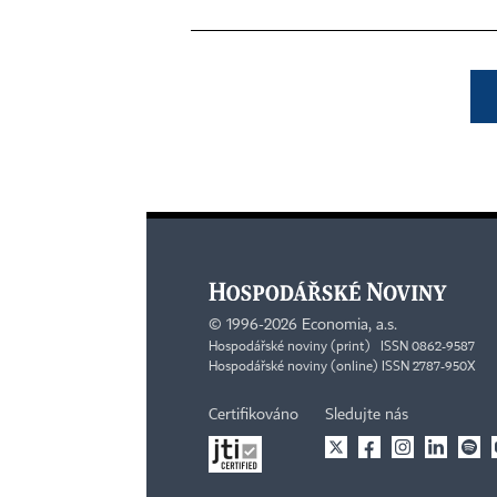
©
1996-2026
Economia, a.s.
Hospodářské noviny (print) ISSN 0862-9587
Hospodářské noviny (online) ISSN 2787-950X
Certifikováno
Sledujte nás