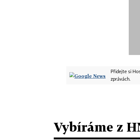
Přidejte si H
zprávách.
Vybíráme z H