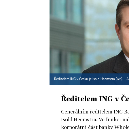
Ředitelem ING v Česku je Isold Heemstra (42).
A
Ředitelem ING v Če
Generálním ředitelem ING Ba
Isold Heemstra. Ve funkci nah
korporátní část banky Whole