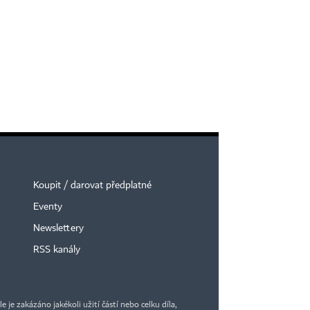
Koupit / darovat předplatné
Eventy
Newslettery
RSS kanály
je zakázáno jakékoli užití částí nebo celku díla,