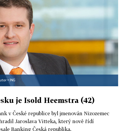
utor ▪
ING
sku je Isold Heemstra (42)
nk v České republice byl jmenován Nizozemec
radil Jaroslava Vitteka, který nově řídí
sale Banking Česká republika.