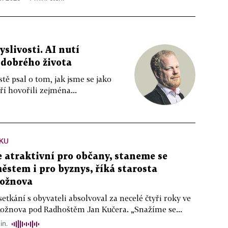
livosti. AI nutí
 dobrého života
tě psal o tom, jak jsme se jako
ří hovořili zejména...
KU
atraktivní pro občany, staneme se
stem i pro byznys, říká starosta
ožnova
setkání s obyvateli absolvoval za necelé čtyři roky ve
Rožnova pod Radhoštěm Jan Kučera. „Snažíme se...
in.