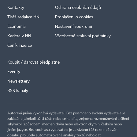
Kontakty
Ochrana osobních údajů
Tiráž redakce HN
Prohlášení o cookies
Economia
Nastavení soukromí
Kariéra v HN
Všeobecné smluvní podmínky
Ceník inzerce
Koupit / darovat předplatné
Eventy
Newslettery
RSS kanály
Autorská práva vykonává vydavatel. Bez písemného svolení vydavatele je
zakázáno jakékoli užití částí nebo celku díla, zejména rozmnožování a šíření
jakýmkoli způsobem, mechanickým nebo elektronickým, v českém nebo
jiném jazyce. Bez souhlasu vydavatele je zakázáno též rozmnožování
obsahu pro účely automatizované analýzy textů nebo dat