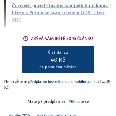
Červíček povede hradeckou policii do konce
března. Potom se stane členem ODS
- čtěte
ZDE
ZBÝVÁ VÁM JEŠTĚ 80 % ČLÁNKU
Číst dál za
40 Kč
na první dva měsíce
Nebo zkuste
za 80
předplatné bez reklam a s mobilní aplikací
Kč.
Máte již předplatné?
Přihlaste se
#volby 2016
#Královéhradecký kraj