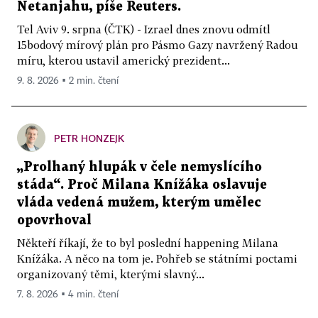
Netanjahu, píše Reuters.
Tel Aviv 9. srpna (ČTK) - Izrael dnes znovu odmítl
15bodový mírový plán pro Pásmo Gazy navržený Radou
míru, kterou ustavil americký prezident...
9. 8. 2026 ▪ 2 min. čtení
PETR HONZEJK
„Prolhaný hlupák v čele nemyslícího
stáda“. Proč Milana Knížáka oslavuje
vláda vedená mužem, kterým umělec
opovrhoval
Někteří říkají, že to byl poslední happening Milana
Knížáka. A něco na tom je. Pohřeb se státními poctami
organizovaný těmi, kterými slavný...
7. 8. 2026 ▪ 4 min. čtení