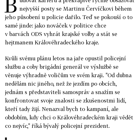
B
udovat kariéru a překvapivě rychle obsazovat
nejvyšší posty se Martinu Červíčkovi během
jeho působení u policie dařilo. Teď se pokouší o to
samé jinde: jako nováček v politice chce
v barvách ODS vyhrát krajské volby a stát se
hejtmanem Královéhradeckého kraje.
Kvůli svému plánu letos na jaře opustil policejní
službu a coby brigádní generál ve výslužbě se
věnuje výhradně voličům ve svém kraji. "Od dubna
nedělám nic jiného, než že jezdím po obcích,
jednám s představiteli samospráv a snažím se
konfrontovat svoje znalosti se zkušenostmi lidí,
kteří tady žijí. Nenazval bych to kampaní, ale
obdobím, kdy chci o Královéhradeckém kraji vědět
co nejvíc," říká bývalý policejní prezident.