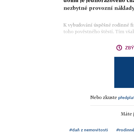
domu je jednorázového char
nezbytné provozní náklady
K vybudování úspěšné rodinné fi
toho pověstného štěstí. Tím však 
ZBÝ
Nebo zkuste
předpla
Máte j
#daň z nemovitosti
#rodinné