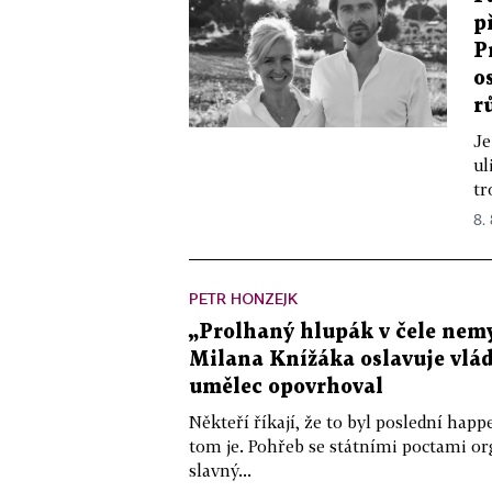
p
P
o
r
Je
ul
tr
8.
PETR HONZEJK
„Prolhaný hlupák v čele nemy
Milana Knížáka oslavuje vlá
umělec opovrhoval
Někteří říkají, že to byl poslední ha
tom je. Pohřeb se státními poctami o
slavný...