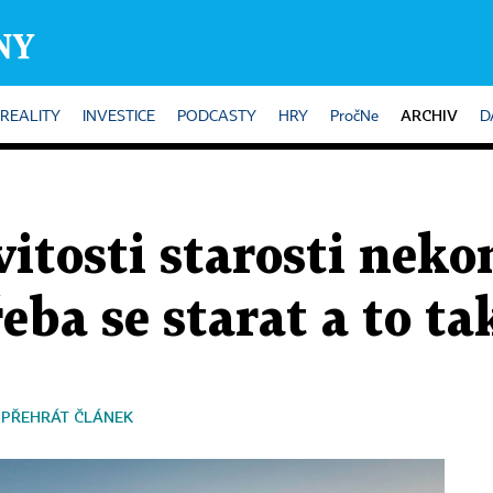
ARCHIV
REALITY
INVESTICE
PODCASTY
HRY
PročNe
D
tosti starosti nekon
eba se starat a to ta
PŘEHRÁT ČLÁNEK