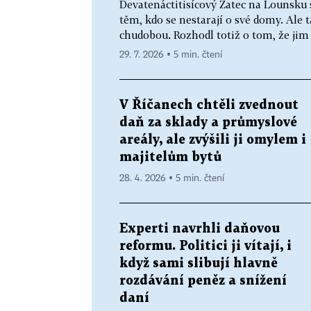
Devatenáctitisícový Žatec na Lounsku
těm, kdo se nestarají o své domy. Ale
chudobou. Rozhodl totiž o tom, že jim
29. 7. 2026 ▪ 5 min. čtení
V Říčanech chtěli zvednout
daň za sklady a průmyslové
areály, ale zvýšili ji omylem i
majitelům bytů
28. 4. 2026 ▪ 5 min. čtení
Experti navrhli daňovou
reformu. Politici ji vítají, i
když sami slibují hlavně
rozdávání peněz a snížení
daní