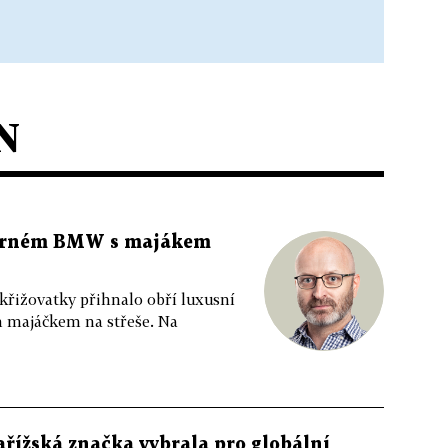
N
 černém BMW s majákem
 křižovatky přihnalo obří luxusní
m majáčkem na střeše. Na
ařížská značka vybrala pro globální