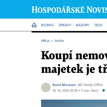
HOME
BYZNYS
ZPRÁVY
NÁZORY
TECH
HN.cz
›
Archiv
Koupí nemovi
majetek je tř
Karol Moravec
J&T Family Office
25. 10. 2016 07:30 ▪ 3 min. čtení