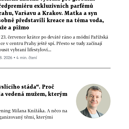
ředpremiéru exkluzivních parfémů
rahu, Varšavu a Krakov. Matka a syn
sobně představili kreace na téma voda,
ůže a pižmo
 23. července krátce po deváté ráno a módní Pařížská
ice v centru Prahy ještě spí. Přesto se tudy začínají
ousit vybraní lifestyloví...
 8. 2026 ▪ 4 min. čtení
slícího stáda“. Proč
da vedená mužem, kterým
ppening Milana Knížáka. A něco na
rganizovaný těmi, kterými