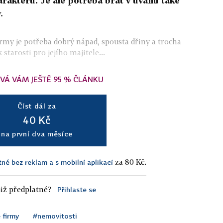
akteru. Je ale potřeba brát v úvahu také
.
rmy je potřeba dobrý nápad, spousta dřiny a trocha
starosti pro jejího majitele...
VÁ VÁM JEŠTĚ 95 % ČLÁNKU
Číst dál za
40 Kč
na první dva měsíce
za 80 Kč.
tné bez reklam a s mobilní aplikací
iž předplatné?
Přihlaste se
 firmy
#nemovitosti