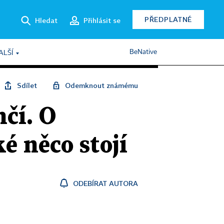
PŘEDPLATNÉ
Hledat
Přihlásit se
BeNative
ALŠÍ
Sdílet
Odemknout známému
čí. O
ké něco stojí
ODEBÍRAT AUTORA