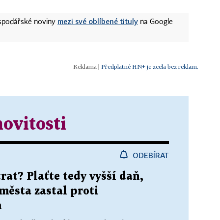
mezi své oblíbené tituly
ospodářské noviny
na Google
|
Předplatné HN+ je zcela bez reklam.
ovitosti
ODEBÍRAT
at? Plaťte tedy vyšší daň,
 města zastal proti
m