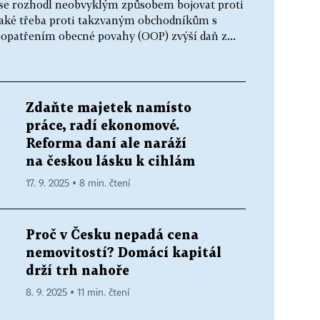
 se rozhodl neobvyklým způsobem bojovat proti
 také třeba proti takzvaným obchodníkům s
 opatřením obecné povahy (OOP) zvýší daň z...
Zdaňte majetek namísto
práce, radí ekonomové.
Reforma daní ale naráží
na českou lásku k cihlám
17. 9. 2025 ▪ 8 min. čtení
Proč v Česku nepadá cena
nemovitostí? Domácí kapitál
drží trh nahoře
8. 9. 2025 ▪ 11 min. čtení