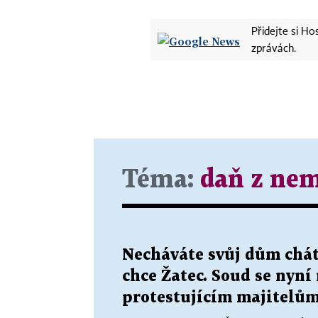
Přidejte si H
zprávách.
Téma:
daň z nem
Necháváte svůj dům chátr
chce Žatec. Soud se nyní
protestujícím majitelů