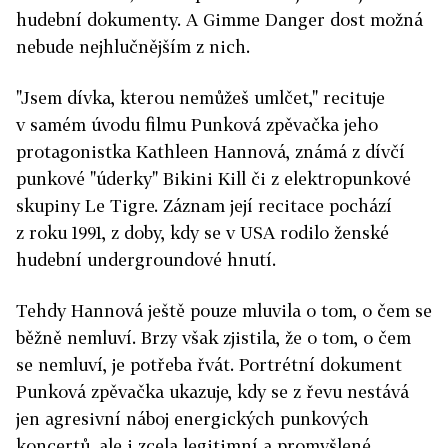
hudební dokumenty. A Gimme Danger dost možná
nebude nejhlučnějším z nich.
"Jsem dívka, kterou nemůžeš umlčet," recituje
v samém úvodu filmu Punková zpěvačka jeho
protagonistka Kathleen Hannová, známá z dívčí
punkové "úderky" Bikini Kill či z elektropunkové
skupiny Le Tigre. Záznam její recitace pochází
z roku 1991, z doby, kdy se v USA rodilo ženské
hudební undergroundové hnutí.
Tehdy Hannová ještě pouze mluvila o tom, o čem se
běžně nemluví. Brzy však zjistila, že o tom, o čem
se nemluví, je potřeba řvát. Portrétní dokument
Punková zpěvačka ukazuje, kdy se z řevu nestává
jen agresivní náboj energických punkových
koncertů, ale i zcela legitimní a promyšlené