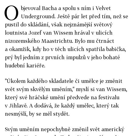
O
bjevoval Bacha a spolu s ním i Velvet
Underground. Ještě pár let před tím, než se
pustil do skládání, však nejznámější světový
loutnista Jozef van Wissem hrával v ulicích
nizozemského Maastrichtu. Bylo mu čtrnáct
a okamžik, kdy ho v těch ulicích spatřila babička,
prý byl jedním z prvních impulzů v jeho bohaté
hudební kariéře.
"Úkolem každého skladatele či umělce je změnit
svět svým skvělým uměním," myslí si van Wissem,
který své hráčské umění předvede na festivalu
v Jihlavě. A dodává, že každý umělec, který tak
nesmýšlí, by se měl stydět.
Svým uměním nepochybně změnil svět americký