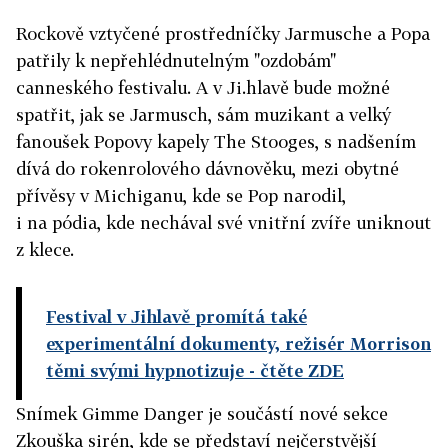
Rockově vztyčené prostředníčky Jarmusche a Popa
patřily k nepřehlédnutelným "ozdobám"
canneského festivalu. A v Ji.hlavě bude možné
spatřit, jak se Jarmusch, sám muzikant a velký
fanoušek Popovy kapely The Stooges, s nadšením
dívá do rokenrolového dávnověku, mezi obytné
přívěsy v Michiganu, kde se Pop narodil,
i na pódia, kde nechával své vnitřní zvíře uniknout
z klece.
Festival v Jihlavě promítá také
experimentální dokumenty, režisér Morrison
těmi svými hypnotizuje
- čtěte ZDE
Snímek Gimme Danger je součástí nové sekce
Zkouška sirén, kde se představí nejčerstvější