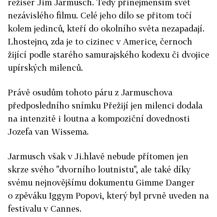
režisér Jim Jarmusch. Tedy přinejmenším svět
nezávislého filmu. Celé jeho dílo se přitom točí
kolem jedinců, kteří do okolního světa nezapadají.
Lhostejno, zda je to cizinec v Americe, černoch
žijící podle starého samurajského kodexu či dvojice
upírských milenců.
Právě osudům tohoto páru z Jarmuschova
předposledního snímku Přežijí jen milenci dodala
na intenzitě i loutna a kompoziční dovednosti
Jozefa van Wissema.
Jarmusch však v Ji.hlavě nebude přítomen jen
skrze svého "dvorního loutnistu", ale také díky
svému nejnovějšímu dokumentu Gimme Danger
o zpěváku Iggym Popovi, který byl prvně uveden na
festivalu v Cannes.