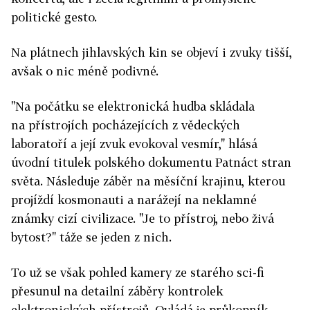
politické gesto.
Na plátnech jihlavských kin se objeví i zvuky tišší,
avšak o nic méně podivné.
"Na počátku se elektronická hudba skládala
na přístrojích pocházejících z vědeckých
laboratoří a její zvuk evokoval vesmír," hlásá
úvodní titulek polského dokumentu Patnáct stran
světa. Následuje záběr na měsíční krajinu, kterou
projíždí kosmonauti a narážejí na neklamné
známky cizí civilizace. "Je to přístroj, nebo živá
bytost?" táže se jeden z nich.
To už se však pohled kamery ze starého sci-fi
přesunul na detailní záběry kontrolek
elektronických přístrojů. Ovládá je průkopník