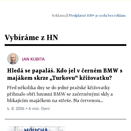
|
Předplatné HN+ je zcela bez reklam.
Vybíráme z HN
JAN KUBITA
Hledá se papaláš. Kdo jel v černém BMW s
majákem skrze „Turkovu“ křižovatku?
Před několika dny se do jedné pražské křižovatky
přihnalo obří luxusní BMW se začerněnými skly a
blikajícím majáčkem na střeše. Na červenou...
4. 8. 2026 ▪ 6 min. čtení