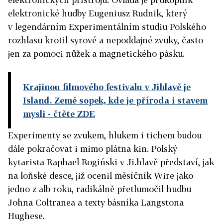
elektronické hudby Eugeniusz Rudnik, který
v legendárním Experimentálním studiu Polského
rozhlasu krotil syrové a nepoddajné zvuky, často
jen za pomoci nůžek a magnetického pásku.
Krajinou filmového festivalu v Jihlavě je
Island. Země sopek, kde je příroda i stavem
mysli
- čtěte ZDE
Experimenty se zvukem, hlukem i tichem budou
dále pokračovat i mimo plátna kin. Polský
kytarista Raphael Rogiński v Ji.hlavě představí, jak
na loňské desce, již ocenil měsíčník Wire jako
jedno z alb roku, radikálně přetlumočil hudbu
Johna Coltranea a texty básníka Langstona
Hughese.