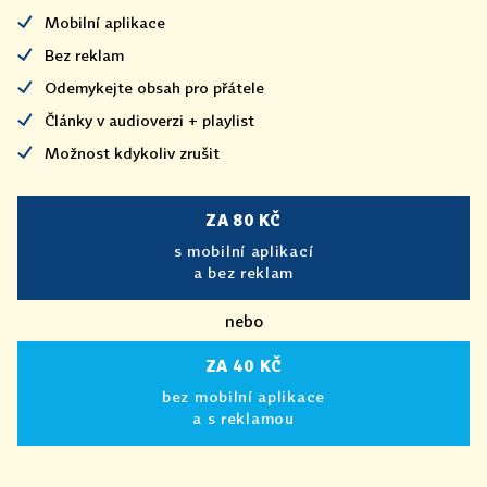
Mobilní aplikace
Bez reklam
Odemykejte obsah pro přátele
Články v audioverzi + playlist
Možnost kdykoliv zrušit
ZA 80 KČ
s mobilní aplikací
a bez reklam
nebo
ZA 40 KČ
bez mobilní aplikace
a s reklamou