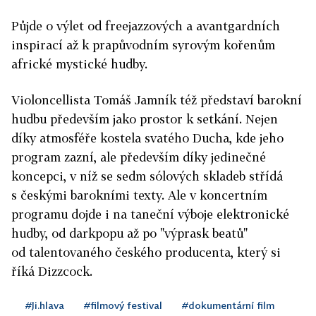
Půjde o výlet od freejazzových a avantgardních
inspirací až k prapůvodním syrovým kořenům
africké mystické hudby.
Violoncellista Tomáš Jamník též představí barokní
hudbu především jako prostor k setkání. Nejen
díky atmosféře kostela svatého Ducha, kde jeho
program zazní, ale především díky jedinečné
koncepci, v níž se sedm sólových skladeb střídá
s českými barokními texty. Ale v koncertním
programu dojde i na taneční výboje elektronické
hudby, od darkpopu až po "výprask beatů"
od talentovaného českého producenta, který si
říká Dizzcock.
#Ji.hlava
#filmový festival
#dokumentární film