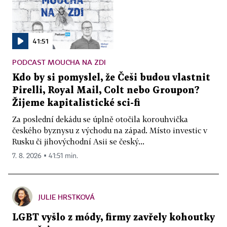
41:51
PODCAST MOUCHA NA ZDI
Kdo by si pomyslel, že Češi budou vlastnit
Pirelli, Royal Mail, Colt nebo Groupon?
Žijeme kapitalistické sci-fi
Za poslední dekádu se úplně otočila korouhvička
českého byznysu z východu na západ. Místo investic v
Rusku či jihovýchodní Asii se český...
7. 8. 2026 ▪ 41:51 min.
JULIE HRSTKOVÁ
LGBT vyšlo z módy, firmy zavřely kohoutky