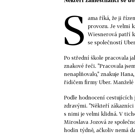
Někteří zaměstnanci se dok
S
ama říká, že ji říz
provozu. Je velmi k
Wiesnerová patří k 
se společností Uber
Po střední škole pracovala jak
znakové řeči. "Pracovala jsem
nenaplňovalo," znakuje Hana, 
řidičem firmy Uber. Manželé 
Podle hodnocení cestujících j
zdravými. "Někteří zákazníci 
s nimi je velmi klidná. V tic
Miroslava Jozová ze společno
hodin týdně, ačkoliv nemá d