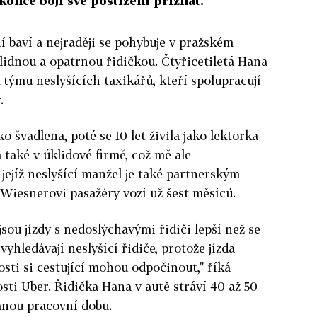
once bojí své postižení přiznat.
ení baví a nejraději se pohybuje v pražském
lidnou a opatrnou řidičkou. Čtyřicetiletá Hana
týmu neslyšících taxikářů, kteří spolupracují
.
o švadlena, poté se 10 let živila jako lektorka
 také v úklidové firmě, což mě ale
jejíž neslyšící manžel je také partnerským
Wiesnerovi pasažéry vozí už šest měsíců.
sou jízdy s nedoslýchavými řidiči lepší než se
vyhledávají neslyšící řidiče, protože jízda
hosti si cestující mohou odpočinout," říká
sti Uber. Řidička Hana v autě stráví 40 až 50
anou pracovní dobu.