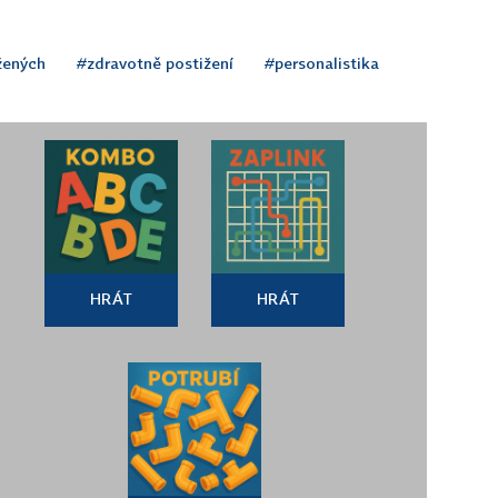
žených
#zdravotně postižení
#personalistika
HRÁT
HRÁT