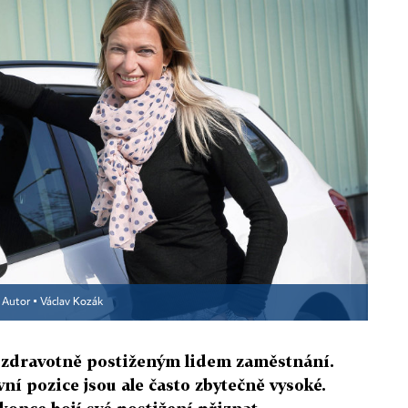
Autor ▪
Václav Kozák
 zdravotně postiženým lidem zaměstnání.
ní pozice jsou ale často zbytečně vysoké.