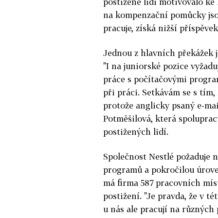
postižené lidi motivovalo ke
na kompenzační pomůcky jsou
pracuje, získá nižší příspěve
Jednou z hlavních překážek 
"I na juniorské pozice vyžaduj
práce s počítačovými program
při práci. Setkávám se s tím,
protože anglicky psaný e-mail
Potměšilová, která spoluprac
postižených lidí.
Společnost Nestlé požaduje n
programů a pokročilou úroveň
má firma 587 pracovních mís
postižení. "Je pravda, že v t
u nás ale pracují na různých