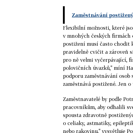
Zaměstnávání postiženýc
Flexibilní možnosti, které js
v mnohých českých firmách c
postižení musí často chodit k
pravidelně cvičit a zároveň si
pro ně velmi vyčerpávající, f
polovičních úvazků," míní H
podporu zaměstnávání osob s
zaměstnává postižené. Jen o 
Zaměstnavatelé by podle Pot
pracovníkům, aby odhalili sv
spousta zdravotně postižených 
o celiaky, astmatiky, epilepti
nebo rakovinu," vysvětluje Po