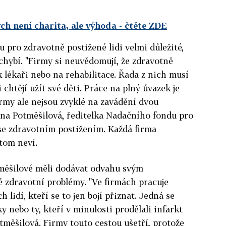
h není charita, ale výhoda
- čtěte ZDE
ou pro zdravotně postižené lidi velmi důležité,
hybí. "Firmy si neuvědomují, že zdravotně
 lékaři nebo na rehabilitace. Řada z nich musí
 chtějí užít své děti. Práce na plný úvazek je
irmy ale nejsou zvyklé na zavádění dvou
ana Potměšilová, ředitelka Nadačního fondu pro
e zdravotním postižením. Každá firma
tom neví.
měšilové měli dodávat odvahu svým
é zdravotní problémy. "Ve firmách pracuje
lidí, kteří se to jen bojí přiznat. Jedná se
ky nebo ty, kteří v minulosti prodělali infarkt
tměšilová. Firmy touto cestou ušetří, protože