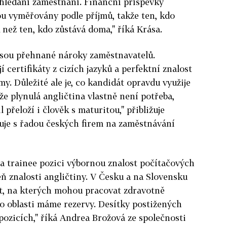
 hledání zaměstnání. Finanční příspěvky
 vyměřovány podle příjmů, takže ten, kdo
k než ten, kdo zůstává doma," říká Krása.
jsou přehnané nároky zaměstnavatelů.
í certifikáty z cizích jazyků a perfektní znalost
y. Důležité ale je, co kandidát opravdu využije
 že plynulá angličtina vlastně není potřeba,
 přeloží i člověk s maturitou," přibližuje
uje s řadou českých firem na zaměstnávání
a trainee pozici výbornou znalost počítačových
 znalosti angličtiny. V Česku a na Slovensku
t, na kterých mohou pracovat zdravotně
éto oblasti máme rezervy. Desítky postižených
 pozicích," říká Andrea Brožová ze společnosti