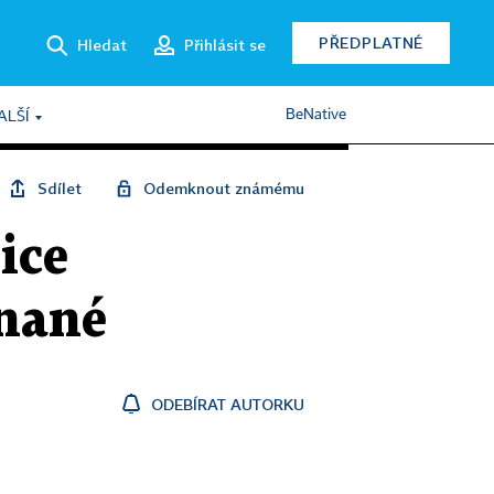
PŘEDPLATNÉ
Hledat
Přihlásit se
BeNative
ALŠÍ
Sdílet
Odemknout známému
ice
hnané
ODEBÍRAT AUTORKU