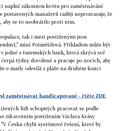
ci naplní zákonnou kvótu pro zaměstnávání
ce postavených manažerů raději neprozrazuje, že
 aby se to neobrátilo proti nim.
populace, tak i mezi postiženými jsou
emluví," míní Potměšilová. Příkladem může být
v jedné z tuzemských bank, která skrývá své
o čerpá týdny dovolené a pracuje po nocích, aby
 že e-maily odesílá z pláže na druhém konci
ysl zaměstnávat handicapované
- čtěte ZDE
ižených lidí schopných pracovat se podle
se zdravotním postižením Václava Krásy
. "V Česku chybí systémové řešení, které by