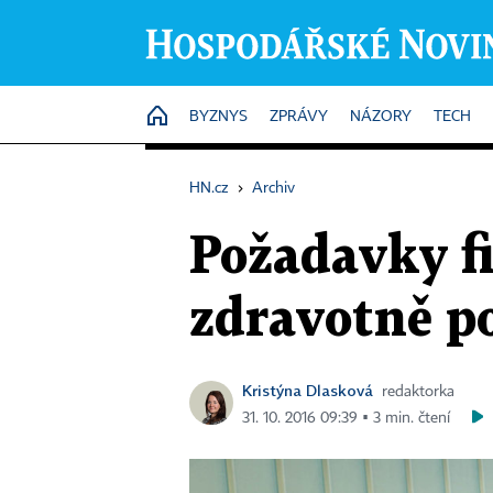
HOME
BYZNYS
ZPRÁVY
NÁZORY
TECH
HN.cz
›
Archiv
Požadavky f
zdravotně p
Kristýna Dlasková
redaktorka
31. 10. 2016 09:39 ▪ 3 min. čtení