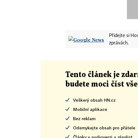
Přidejte si H
zprávách.
Tento článek
je
zdar
budete moci číst vš
Veškerý obsah HN.cz
Mobilní aplikace
Bez reklam
Odemykejte obsah pro přátele
Články v audioverzi + playlist