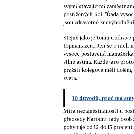
svými stávajícími zaměstnan
postižených lidí. "Řada vyso
jsou zdravotně znevýhodnění,
Stejně jako je tomu u zdravé 
topmanažeři. Jen se o nich n
vysoce postavená manažerka 
silné astma. Každé jaro prot
pražští kolegové měli dojem,
světa.
10 důvodů, proč má sm
Míra nezaměstnanosti u post
předsedy Národní rady osob 
pohybuje od 12 do 15 procent