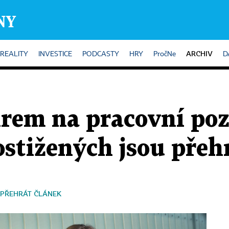
ARCHIV
REALITY
INVESTICE
PODCASTY
HRY
PročNe
D
irem na pracovní poz
ostižených jsou pře
PŘEHRÁT ČLÁNEK