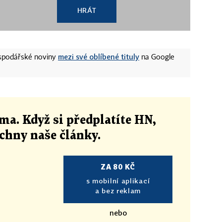
HRÁT
mezi své oblíbené tituly
ospodářské noviny
na Google
ma. Když si předplatíte HN,
echny naše články
.
ZA 80 KČ
s mobilní aplikací
a bez reklam
nebo