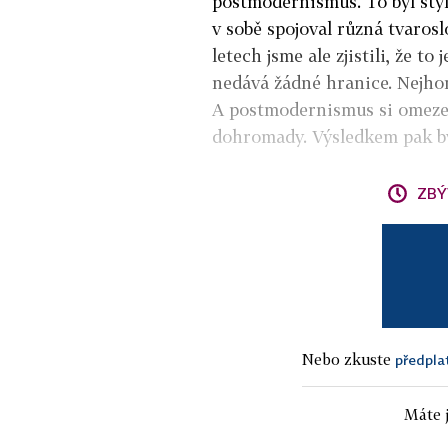
postmodernismus. To byl styl,
v sobě spojoval různá tvaroslo
letech jsme ale zjistili, že to 
nedává žádné hranice. Nejhor
A postmodernismus si omezen
dohromady. Výsledkem pak by
ZBÝ
Nebo zkuste
předpla
Máte j