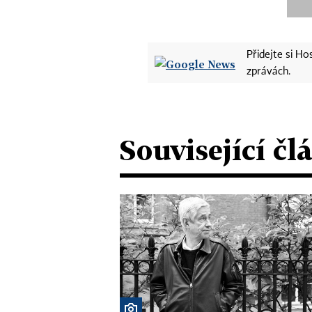
Přidejte si H
zprávách.
Související čl