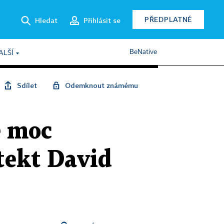
PŘEDPLATNÉ
Hledat
Přihlásit se
BeNative
ALŠÍ
Sdílet
Odemknout známému
e moc
tekt David