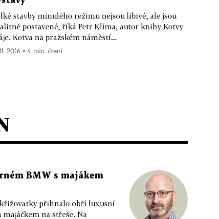
ýstavy
lké stavby minulého režimu nejsou líbivé, ale jsou
alitně postavené, říká Petr Klíma, autor knihy Kotvy
je. Kotva na pražském náměstí...
11. 2016 ▪ 4 min. čtení
N
 černém BMW s majákem
 křižovatky přihnalo obří luxusní
m majáčkem na střeše. Na