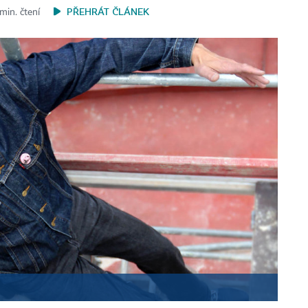
PŘEHRÁT ČLÁNEK
min. čtení