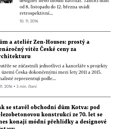
designér nebo módní návrhář. Tančící dům
od 8. listopadu do 12. března uvádí
retrospektivní...
10. 11. 2016
ům a ateliér Zen-Houses: prostý a
enáročný vítěz České ceny za
rchitekturu
utěže se zúčastnili jednotlivci a kanceláře s projekty
 území Česka dokončenými mezi lety 2011 a 2015.
nalisté reprezentují podle...
11. 2016 ▪ 3 min. čtení
ak se stavěl obchodní dům Kotva: pod
elezobetonovou konstrukcí ze 70. let se
nes konají módní přehlídky a designové