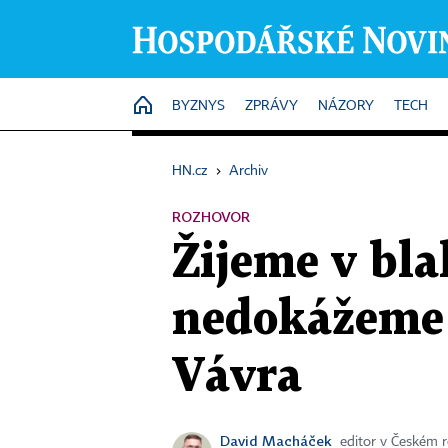
HOME
BYZNYS
ZPRÁVY
NÁZORY
TECH
HN.cz
›
Archiv
ROZHOVOR
Žijeme v bla
nedokážeme 
Vávra
David Macháček
editor v Českém 