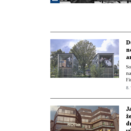
D
n
a
So
na
Fi
8. 
J
ž
d