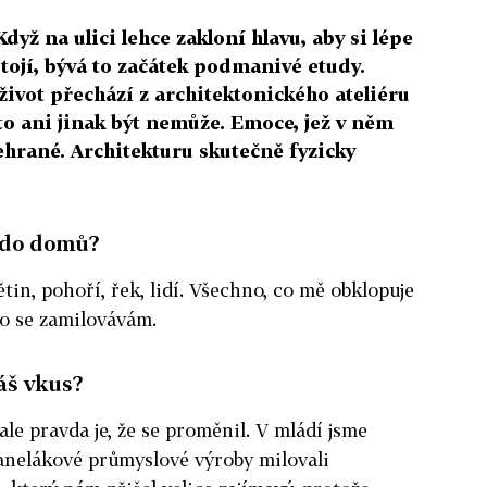
yž na ulici lehce zakloní hlavu, aby si lépe
tojí, bývá to začátek podmanivé etudy.
 život přechází z architektonického ateliéru
 to ani jinak být nemůže. Emoce, jež v něm
nehrané. Architekturu skutečně fyzicky
 do domů?
in, pohoří, řek, lidí. Všechno, co mě obklopuje
ho se zamilovávám.
áš vkus?
ale pravda je, že se proměnil. V mládí jsme
anelákové průmyslové výroby milovali