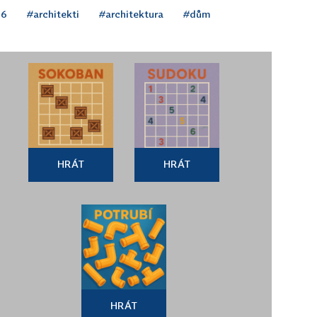
16
#architekti
#architektura
#dům
HRÁT
HRÁT
HRÁT