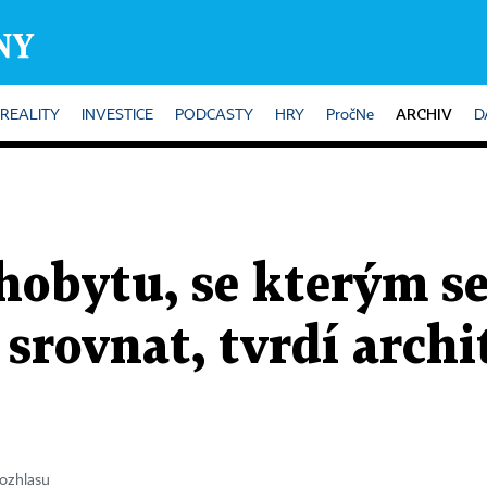
ARCHIV
REALITY
INVESTICE
PODCASTY
HRY
PročNe
D
hobytu, se kterým s
srovnat, tvrdí archi
rozhlasu