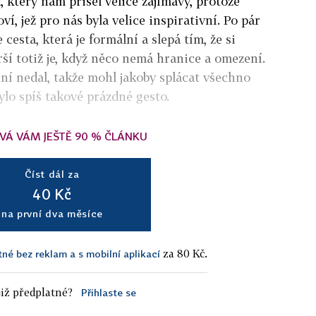
 který nám přišel velice zajímavý, protože
ví, jež pro nás byla velice inspirativní. Po pár
je cesta, která je formální a slepá tím, že si
ší totiž je, když něco nemá hranice a omezení.
í nedal, takže mohl jakoby splácat všechno
lo spíš takové prázdné gesto.
VÁ VÁM JEŠTĚ 90 % ČLÁNKU
Číst dál za
40 Kč
na první dva měsíce
za 80 Kč.
tné bez reklam a s mobilní aplikací
iž předplatné?
Přihlaste se