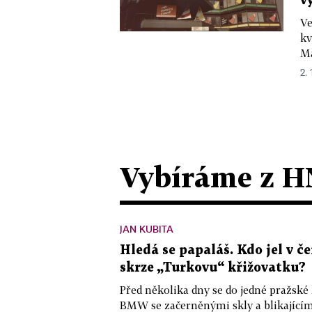
v
Ve
kv
Má
2. 
Vybíráme z H
JAN KUBITA
Hledá se papaláš. Kdo jel v
skrze „Turkovu“ křižovatku?
Před několika dny se do jedné pražské
BMW se začerněnými skly a blikající