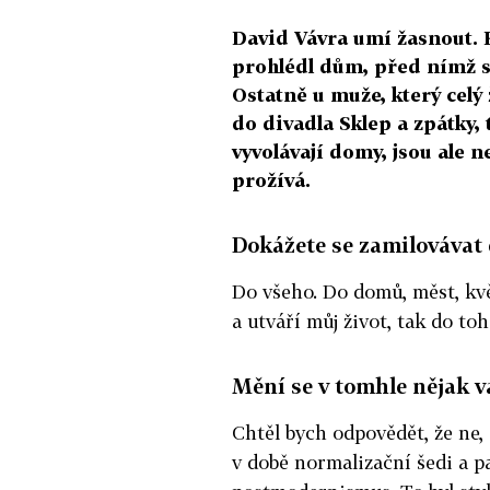
David Vávra umí žasnout. Kd
prohlédl dům, před nímž s
Ostatně u muže, který celý
do divadla Sklep a zpátky,
vyvolávají domy, jsou ale 
prožívá.
Dokážete se zamilovávat
Do všeho. Do domů, měst, květ
a utváří můj život, tak do to
Mění se v tomhle nějak v
Chtěl bych odpovědět, že ne, 
v době normalizační šedi a p