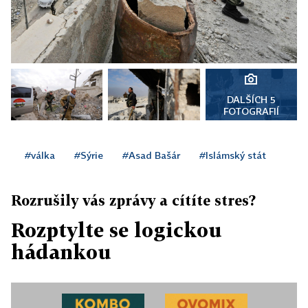
DALŠÍCH 5
FOTOGRAFIÍ
#válka
#Sýrie
#Asad Bašár
#Islámský stát
Rozrušily vás zprávy a cítíte stres?
Rozptylte se logickou
hádankou