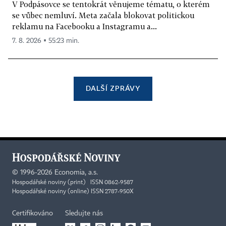
V Podpásovce se tentokrát věnujeme tématu, o kterém
se vůbec nemluví. Meta začala blokovat politickou
reklamu na Facebooku a Instagramu a...
7. 8. 2026 ▪ 55:23 min.
DALŠÍ ZPRÁVY
©
1996-2026
Economia, a.s.
Hospodářské noviny (print) ISSN 0862-9587
Hospodářské noviny (online) ISSN 2787-950X
Certifikováno
Sledujte nás