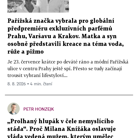
Pařížská značka vybrala pro globální
předpremiéru exkluzivních parfémů
Prahu, Varšavu a Krakov. Matka a syn
osobně představili kreace na téma voda,
růže a pižmo
Je 23. července krátce po deváté ráno a módní Pařížská
ulice v centru Prahy ještě spí. Přesto se tudy začínají
trousit vybraní lifestyloví...
8. 8. 2026 ▪ 4 min. čtení
PETR HONZEJK
„Prolhaný hlupák v čele nemyslícího
stáda“. Proč Milana Knížáka oslavuje
vláda vedená mužem, kterým umělec