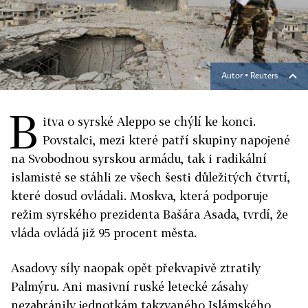
Autor ▪
Reuters
B
itva o syrské Aleppo se chýlí ke konci.
Povstalci, mezi které patří skupiny napojené
na Svobodnou syrskou armádu, tak i radikální
islamisté se stáhli ze všech šesti důležitých čtvrtí,
které dosud ovládali. Moskva, která podporuje
režim syrského prezidenta Bašára Asada, tvrdí, že
vláda ovládá již 95 procent města.
Asadovy síly naopak opět překvapivě ztratily
Palmýru. Ani masivní ruské letecké zásahy
nezabránily jednotkám takzvaného Islámského