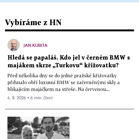
Vybíráme z HN
JAN KUBITA
Hledá se papaláš. Kdo jel v černém BMW s
majákem skrze „Turkovu“ křižovatku?
Před několika dny se do jedné pražské křižovatky
přihnalo obří luxusní BMW se začerněnými skly a
blikajícím majáčkem na střeše. Na červenou...
4. 8. 2026 ▪ 6 min. čtení