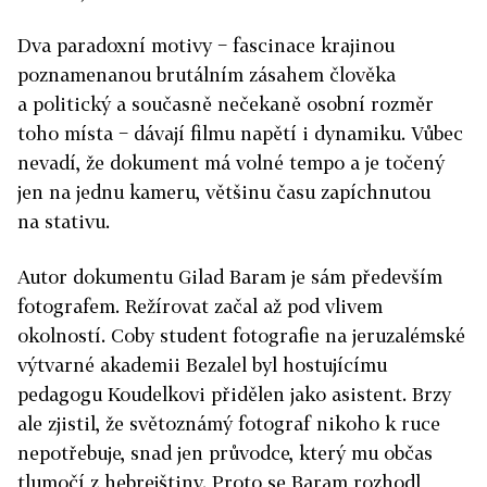
Dva paradoxní motivy − fascinace krajinou
poznamenanou brutálním zásahem člověka
a politický a současně nečekaně osobní rozměr
toho místa − dávají filmu napětí i dynamiku. Vůbec
nevadí, že dokument má volné tempo a je točený
jen na jednu kameru, většinu času zapíchnutou
na stativu.
Autor dokumentu Gilad Baram je sám především
fotografem. Režírovat začal až pod vlivem
okolností. Coby student fotografie na jeruzalémské
výtvarné akademii Bezalel byl hostujícímu
pedagogu Koudelkovi přidělen jako asistent. Brzy
ale zjistil, že světoznámý fotograf nikoho k ruce
nepotřebuje, snad jen průvodce, který mu občas
tlumočí z hebrejštiny. Proto se Baram rozhodl