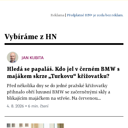
|
Předplatné HN+ je zcela bez reklam.
Vybíráme z HN
JAN KUBITA
Hledá se papaláš. Kdo jel v černém BMW s
majákem skrze „Turkovu“ křižovatku?
Před několika dny se do jedné pražské křižovatky
přihnalo obří luxusní BMW se začerněnými skly a
blikajícím majáčkem na střeše. Na červenou...
4. 8. 2026 ▪ 6 min. čtení