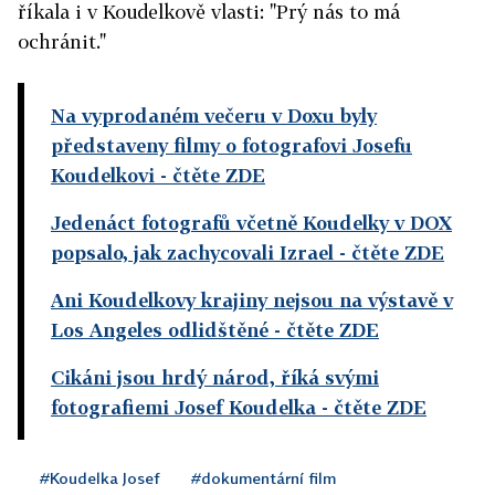
říkala i v Koudelkově vlasti: "Prý nás to má
ochránit."
Na vyprodaném večeru v Doxu byly
představeny filmy o fotografovi Josefu
Koudelkovi
- čtěte ZDE
Jedenáct fotografů včetně Koudelky v DOX
popsalo, jak zachycovali Izrael
- čtěte ZDE
Ani Koudelkovy krajiny nejsou na výstavě v
Los Angeles odlidštěné
- čtěte ZDE
Cikáni jsou hrdý národ, říká svými
fotografiemi Josef Koudelka
- čtěte ZDE
#Koudelka Josef
#dokumentární film