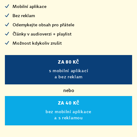
Mobilní aplikace
Bez reklam
Odemykejte obsah pro přátele
Články v audioverzi + playlist
Možnost kdykoliv zrušit
ZA 80 KČ
s mobilní aplikací
a bez reklam
nebo
ZA 40 KČ
bez mobilní aplikace
a s reklamou