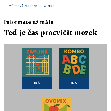
#filmová recenze
#Izrael
Informace už máte
Teď je čas procvičit mozek
HRÁT
HRÁT