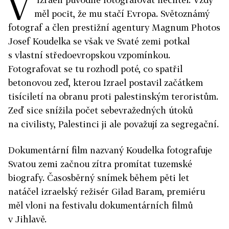
V
měl pocit, že mu stačí Evropa. Světoznámý
fotograf a člen prestižní agentury Magnum Photos
Josef Koudelka se však ve Svaté zemi potkal
s vlastní středoevropskou vzpomínkou.
Fotografovat se tu rozhodl poté, co spatřil
betonovou zeď, kterou Izrael postavil začátkem
tisíciletí na obranu proti palestinským teroristům.
Zeď sice snížila počet sebevražedných útoků
na civilisty, Palestinci ji ale považují za segregační.
Dokumentární film nazvaný Koudelka fotografuje
Svatou zemi začnou zítra promítat tuzemské
biografy. Časosběrný snímek během pěti let
natáčel izraelský režisér Gilad Baram, premiéru
měl vloni na festivalu dokumentárních filmů
v Jihlavě.