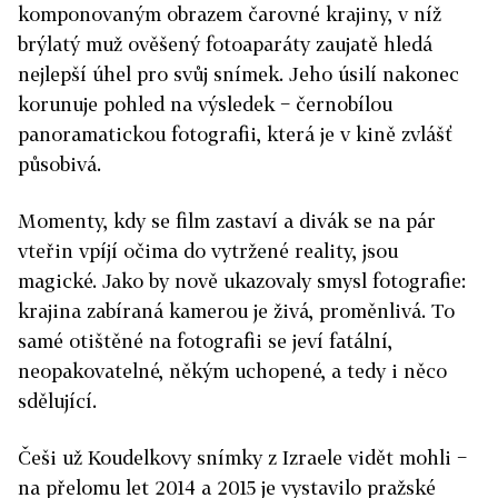
komponovaným obrazem čarovné krajiny, v níž
brýlatý muž ověšený fotoaparáty zaujatě hledá
nejlepší úhel pro svůj snímek. Jeho úsilí nakonec
korunuje pohled na výsledek − černobílou
panoramatickou fotografii, která je v kině zvlášť
působivá.
Momenty, kdy se film zastaví a divák se na pár
vteřin vpíjí očima do vytržené reality, jsou
magické. Jako by nově ukazovaly smysl fotografie:
krajina zabíraná kamerou je živá, proměnlivá. To
samé otištěné na fotografii se jeví fatální,
neopakovatelné, někým uchopené, a tedy i něco
sdělující.
Češi už Koudelkovy snímky z Izraele vidět mohli −
na přelomu let 2014 a 2015 je vystavilo pražské