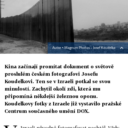
Autor ▪
Magnum Photos – Josef Koudelka
Kina začínají promítat dokument o světově
proslulém českém fotografovi Josefu
Koudelkovi. Ten se v Izraeli potkal se svou
minulostí. Zachytil okolí zdi, která mu
připomíná někdejší železnou oponu.
Koudelkovy fotky z Izraele již vystavilo pražské
Centrum současného umění DOX.
Izraeli původně fotografovat nechtěl. Vždy